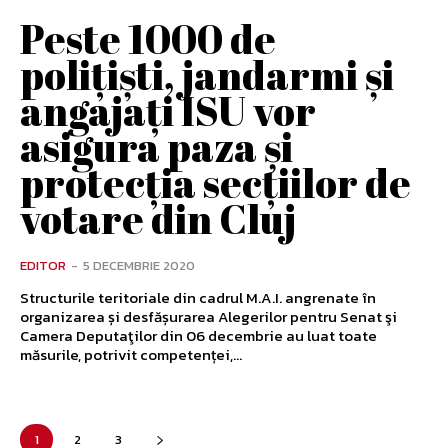
Peste 1000 de
poliţişti, jandarmi şi
angajaţi ISU vor
asigura paza şi
protecţia secţiilor de
votare din Cluj
EDITOR
-
5 DECEMBRIE 2020
Structurile teritoriale din cadrul M.A.I. angrenate în
organizarea și desfășurarea Alegerilor pentru Senat şi
Camera Deputaţilor din 06 decembrie au luat toate
măsurile, potrivit competenței,...
1
2
3