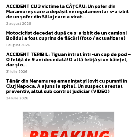
ACCIDENT CU 3 victime la CÂȚCĂU: Un șofer din
Maramureș care a depășit neregulamentar s-a izbit
de un șofer din Sălaj care a virat...
2 august 2026
Motociclist decedat după ce s-a izbit de un camion!
Bolidul a fost cuprins de flăcări (foto / actualizare)
1 august 2026
ACCIDENT TERIBIL: Tiguan intrat într-un cap de pod –
O fetiță de 9 ani decedată! O altă fetiță și un băiețel,
dar și o...
31 iulie 2026
Tânăr din Maramureș amenințat și lovit cu pumnii în
Cluj Napoca. A ajuns la spital. Un suspect arestat
preventiv, altul sub control judiciar (VIDEO)
24 iulie 2026