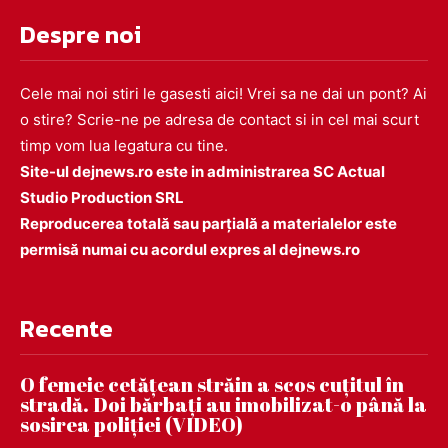
Despre noi
Cele mai noi stiri le gasesti aici! Vrei sa ne dai un pont? Ai
o stire? Scrie-ne pe adresa de contact si in cel mai scurt
timp vom lua legatura cu tine.
Site-ul dejnews.ro este in administrarea SC Actual
Studio Production SRL
Reproducerea totală sau parțială a materialelor este
permisă numai cu acordul expres al dejnews.ro
Recente
O femeie cetățean străin a scos cuțitul în
stradă. Doi bărbați au imobilizat-o până la
sosirea poliției (VIDEO)