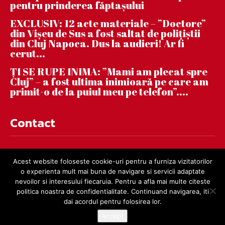
pentru prinderea făptaşului
EXCLUSIV: 12 acte materiale – ”Doctore”
din Vișeu de Sus a fost saltat de polițiștii
din Cluj Napoca. Dus la audieri! Ar fi
cerut...
ȚI SE RUPE INIMA: ”Mami am plecat spre
Cluj” – a fost ultima inimioară pe care am
primit-o de la puiul meu pe telefon”....
Contact
contact@dejnews.ro
Acest website foloseste cookie-uri pentru a furniza vizitatorilor
o experienta mult mai buna de navigare si servicii adaptate
nevoilor si interesului fiecaruia. Pentru a afla mai multe citeste
politica noastra de confidentialitate. Continuand navigarea, iti
dai acordul pentru folosirea lor.
Accept
© dejnews.ro 2019 – 2026