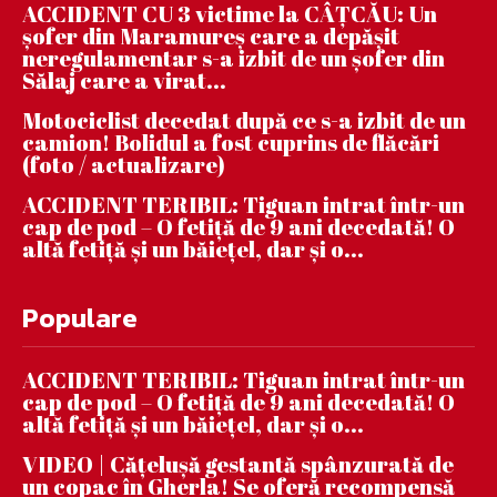
ACCIDENT CU 3 victime la CÂȚCĂU: Un
șofer din Maramureș care a depășit
neregulamentar s-a izbit de un șofer din
Sălaj care a virat...
Motociclist decedat după ce s-a izbit de un
camion! Bolidul a fost cuprins de flăcări
(foto / actualizare)
ACCIDENT TERIBIL: Tiguan intrat într-un
cap de pod – O fetiță de 9 ani decedată! O
altă fetiță și un băiețel, dar și o...
Populare
ACCIDENT TERIBIL: Tiguan intrat într-un
cap de pod – O fetiță de 9 ani decedată! O
altă fetiță și un băiețel, dar și o...
VIDEO | Căţeluşă gestantă spânzurată de
un copac în Gherla! Se oferă recompensă