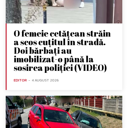
O femeie cetățean străin
a scos cuțitul în stradă.
Doi bărbați au
imobilizat-o până la
sosirea poliției (VIDEO)
EDITOR
-
4 AUGUST 2026