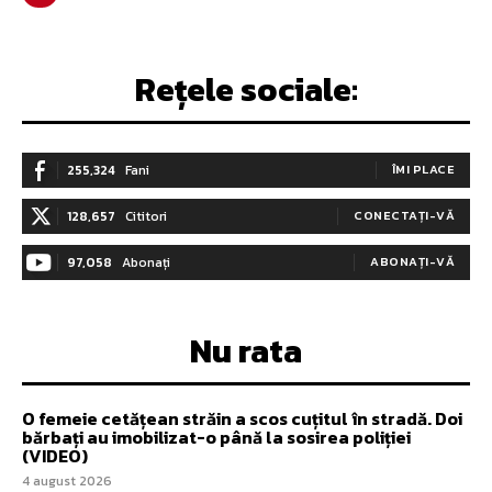
Rețele sociale:
255,324
Fani
ÎMI PLACE
128,657
Cititori
CONECTAȚI-VĂ
97,058
Abonați
ABONAȚI-VĂ
Nu rata
O femeie cetățean străin a scos cuțitul în stradă. Doi
bărbați au imobilizat-o până la sosirea poliției
(VIDEO)
4 august 2026