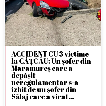
ACCIDENT CU 3 victime
la CÂȚCĂU: Un șofer din
Maramureș care a
depășit
neregulamentar s-a
izbit de un șofer din
Sălaj care a virat...