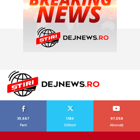
35,667
1,184
97,058
Fani
Cititori
Abonați