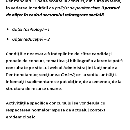
Penitenciarul Gherla scoate la concurs, din sursă externă,
în vederea încadrării ca
poliţist de penitenciare
,
3 posturi
de ofițer în cadrul sectorului reintegrare socială.
Ofițer (psiholog) – 1
Ofițer (educație) – 2
Condiţiile necesar a fi îndeplinite de către candidaţi,
probele de concurs, tematica şi bibliografia aferente pot fi
consultate pe site-ul web al Administraţiei Naţionale a
Penitenciarelor, secţiunea
Carieră
, ori la sediul unităţii.
Informaţii suplimentare se pot obţine, de asemenea, de la
structura de resurse umane.
Activităţile specifice concursului se vor derula cu
respectarea normelor impuse de actualul context
epidemiologic.