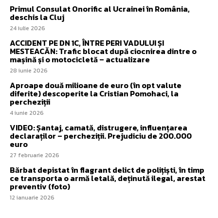
Primul Consulat Onorific al Ucrainei în România,
deschis la Cluj
24 iulie 2026
ACCIDENT PE DN 1C, ÎNTRE PERI VADULUI ȘI
MESTEACĂN: Trafic blocat după ciocnirea dintre o
mașină și o motocicletă – actualizare
28 iunie 2026
Aproape două milioane de euro (în opt valute
diferite) descoperite la Cristian Pomohaci, la
percheziții
4 iunie 2026
VIDEO: Șantaj, camată, distrugere, influențarea
declaraților – percheziții. Prejudiciu de 200.000
euro
27 februarie 2026
Bărbat depistat în flagrant delict de polițiști, în timp
ce transporta o armă letală, deținută ilegal, arestat
preventiv (foto)
12 ianuarie 2026