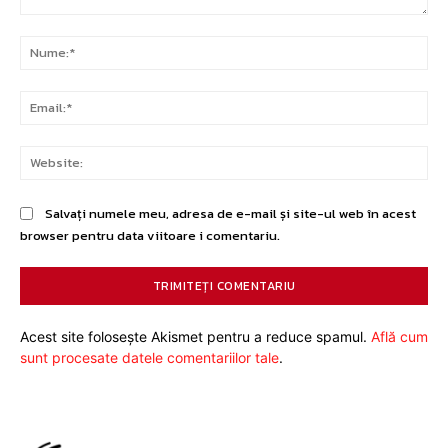
Comentariu:
Nu
Ema
Web
Salvați numele meu, adresa de e-mail și site-ul web în acest
browser pentru data viitoare i comentariu.
Acest site folosește Akismet pentru a reduce spamul.
Află cum
sunt procesate datele comentariilor tale
.