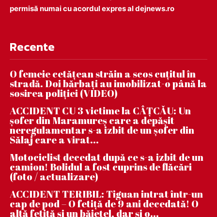
permisă numai cu acordul expres al dejnews.ro
Recente
O femeie cetățean străin a scos cuțitul în
stradă. Doi bărbați au imobilizat-o până la
sosirea poliției (VIDEO)
ACCIDENT CU 3 victime la CÂȚCĂU: Un
șofer din Maramureș care a depășit
neregulamentar s-a izbit de un șofer din
Sălaj care a virat...
Motociclist decedat după ce s-a izbit de un
camion! Bolidul a fost cuprins de flăcări
(foto / actualizare)
ACCIDENT TERIBIL: Tiguan intrat într-un
cap de pod – O fetiță de 9 ani decedată! O
altă fetiță și un băiețel, dar și o...