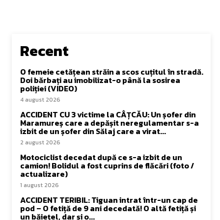
Recent
O femeie cetățean străin a scos cuțitul în stradă.
Doi bărbați au imobilizat-o până la sosirea
poliției (VIDEO)
4 august 2026
ACCIDENT CU 3 victime la CÂȚCĂU: Un șofer din
Maramureș care a depășit neregulamentar s-a
izbit de un șofer din Sălaj care a virat...
2 august 2026
Motociclist decedat după ce s-a izbit de un
camion! Bolidul a fost cuprins de flăcări (foto /
actualizare)
1 august 2026
ACCIDENT TERIBIL: Tiguan intrat într-un cap de
pod – O fetiță de 9 ani decedată! O altă fetiță și
un băiețel, dar și o...