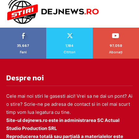
35,667
1,184
97,058
Fani
Cititori
Abonați
Despre noi
Cele mai noi stiri le gasesti aici! Vrei sa ne dai un pont? Ai
o stire? Scrie-ne pe adresa de contact si in cel mai scurt
timp vom lua legatura cu tine.
Site-ul dejnews.ro este in administrarea SC Actual
Studio Production SRL
Reproducerea totală sau parțială a materialelor este