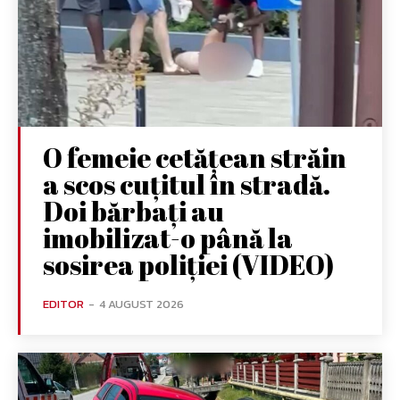
O femeie cetățean străin
a scos cuțitul în stradă.
Doi bărbați au
imobilizat-o până la
sosirea poliției (VIDEO)
EDITOR
-
4 AUGUST 2026