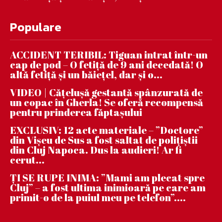
Populare
ACCIDENT TERIBIL: Tiguan intrat într-un
cap de pod – O fetiță de 9 ani decedată! O
altă fetiță și un băiețel, dar și o...
VIDEO | Căţeluşă gestantă spânzurată de
un copac în Gherla! Se oferă recompensă
pentru prinderea făptaşului
EXCLUSIV: 12 acte materiale – ”Doctore”
din Vișeu de Sus a fost saltat de polițiștii
din Cluj Napoca. Dus la audieri! Ar fi
cerut...
ȚI SE RUPE INIMA: ”Mami am plecat spre
Cluj” – a fost ultima inimioară pe care am
primit-o de la puiul meu pe telefon”....