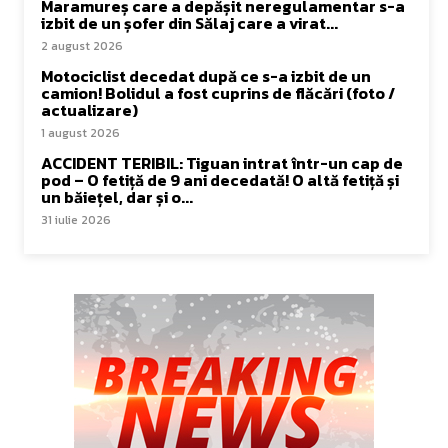
Maramureș care a depășit neregulamentar s-a
izbit de un șofer din Sălaj care a virat...
2 august 2026
Motociclist decedat după ce s-a izbit de un
camion! Bolidul a fost cuprins de flăcări (foto /
actualizare)
1 august 2026
ACCIDENT TERIBIL: Tiguan intrat într-un cap de
pod – O fetiță de 9 ani decedată! O altă fetiță și
un băiețel, dar și o...
31 iulie 2026