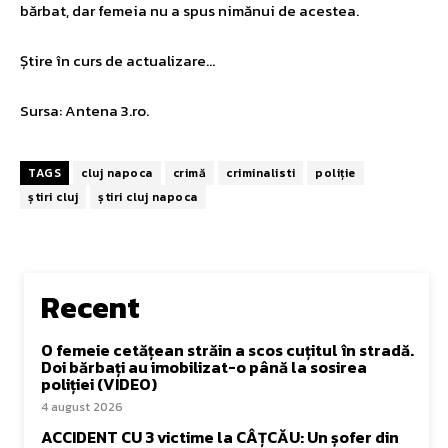
bărbat, dar femeia nu a spus nimănui de acestea.
Știre în curs de actualizare…
Sursa: Antena 3.ro.
TAGS
cluj napoca
crimă
criminalisti
poliție
știri cluj
știri cluj napoca
Recent
O femeie cetățean străin a scos cuțitul în stradă.
Doi bărbați au imobilizat-o până la sosirea
poliției (VIDEO)
4 august 2026
ACCIDENT CU 3 victime la CÂȚCĂU: Un șofer din