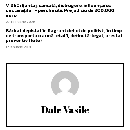
VIDEO: Șantaj, camată, distrugere, influențarea
declaraților – percheziții. Prejudiciu de 200.000
euro
27 februarie 2026
Bărbat depistat în flagrant delict de polițiști, în timp
ce transporta o armă letală, deținută ilegal, arestat
preventiv (foto)
12 ianuarie 2026
Dale Vasile