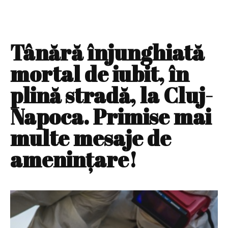
Tânără înjunghiată
mortal de iubit, în
plină stradă, la Cluj-
Napoca. Primise mai
multe mesaje de
amenințare!