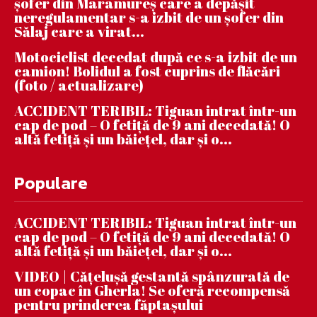
șofer din Maramureș care a depășit
neregulamentar s-a izbit de un șofer din
Sălaj care a virat...
Motociclist decedat după ce s-a izbit de un
camion! Bolidul a fost cuprins de flăcări
(foto / actualizare)
ACCIDENT TERIBIL: Tiguan intrat într-un
cap de pod – O fetiță de 9 ani decedată! O
altă fetiță și un băiețel, dar și o...
Populare
ACCIDENT TERIBIL: Tiguan intrat într-un
cap de pod – O fetiță de 9 ani decedată! O
altă fetiță și un băiețel, dar și o...
VIDEO | Căţeluşă gestantă spânzurată de
un copac în Gherla! Se oferă recompensă
pentru prinderea făptaşului