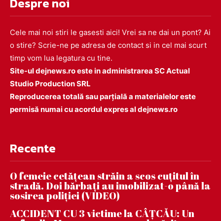
Despre noi
Cele mai noi stiri le gasesti aici! Vrei sa ne dai un pont? Ai
o stire? Scrie-ne pe adresa de contact si in cel mai scurt
timp vom lua legatura cu tine.
Site-ul dejnews.ro este in administrarea SC Actual
Studio Production SRL
Reproducerea totală sau parțială a materialelor este
permisă numai cu acordul expres al dejnews.ro
Recente
O femeie cetățean străin a scos cuțitul în
stradă. Doi bărbați au imobilizat-o până la
sosirea poliției (VIDEO)
ACCIDENT CU 3 victime la CÂȚCĂU: Un