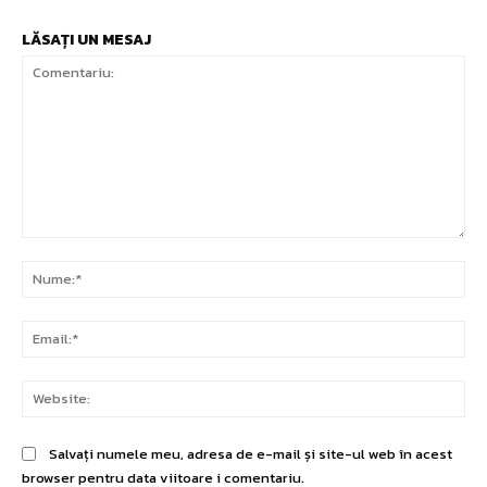
LĂSAȚI UN MESAJ
Comentariu:
Nu
Ema
Web
Salvați numele meu, adresa de e-mail și site-ul web în acest
browser pentru data viitoare i comentariu.