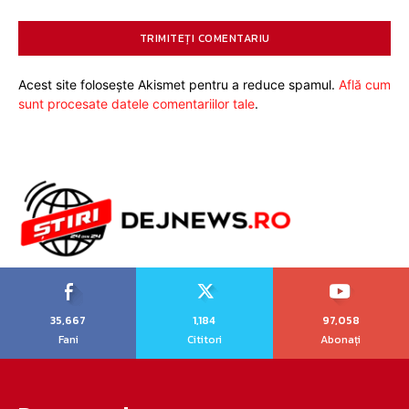
Acest site folosește Akismet pentru a reduce spamul.
Află cum
sunt procesate datele comentariilor tale
.
35,667
1,184
97,058
Fani
Cititori
Abonați