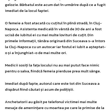
gelozie. Bărbatul este acum dat în urmărire după ce a fugit
imediat de la locul faptei.
O femeie a fost atacată cu cuțitul în plină stradă, în Cluj-
Napoca. Asistenta medicală în vârstă de 30 de ani a fost
ucisă de iubitul ei cu mai multe lovituri de cuțit. Din
primele informații, tânăra originară din Suceava s-a întors
la Cluj-Napoca cu un autocar iar fostul ei iubit a așteptat-
o și a înjunghiat-o de mai multe ori.
Medicii sosiți la fața locului nu au mai putut face nimic
pentru o salva, fiindcă femeia pierduse prea mult sânge.
Imediat după fapte, autorul care este tot din Suceava a
dispărut fiind căutat și acum de polițiști.
Anchetatorii au găsit pe telefonul victimei mai multe
mesaje de amenințare cu moartea pe care le primise de la