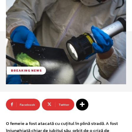
BREAKING NEWS
Facebook
Twitter
O femeie a fost atacată cu cuțitul în plină stradă. A fost
înjunghiată chiar de iubitul său, orbit de o criză de