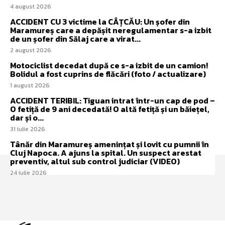
4 august 2026
ACCIDENT CU 3 victime la CÂȚCĂU: Un șofer din
Maramureș care a depășit neregulamentar s-a izbit
de un șofer din Sălaj care a virat...
2 august 2026
Motociclist decedat după ce s-a izbit de un camion!
Bolidul a fost cuprins de flăcări (foto / actualizare)
1 august 2026
ACCIDENT TERIBIL: Tiguan intrat într-un cap de pod –
O fetiță de 9 ani decedată! O altă fetiță și un băiețel,
dar și o...
31 iulie 2026
Tânăr din Maramureș amenințat și lovit cu pumnii în
Cluj Napoca. A ajuns la spital. Un suspect arestat
preventiv, altul sub control judiciar (VIDEO)
24 iulie 2026