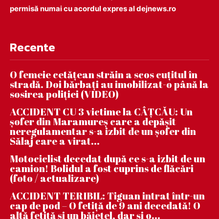
permisă numai cu acordul expres al dejnews.ro
Recente
O femeie cetățean străin a scos cuțitul în
stradă. Doi bărbați au imobilizat-o până la
sosirea poliției (VIDEO)
ACCIDENT CU 3 victime la CÂȚCĂU: Un
șofer din Maramureș care a depășit
neregulamentar s-a izbit de un șofer din
Sălaj care a virat...
Motociclist decedat după ce s-a izbit de un
camion! Bolidul a fost cuprins de flăcări
(foto / actualizare)
ACCIDENT TERIBIL: Tiguan intrat într-un
cap de pod – O fetiță de 9 ani decedată! O
altă fetiță și un băiețel, dar și o...