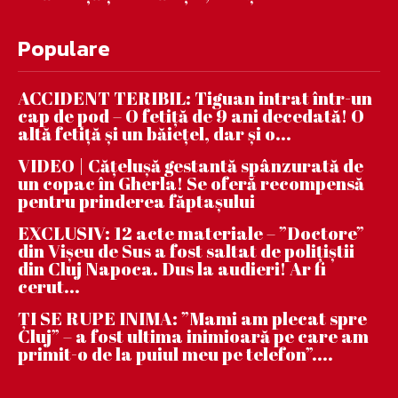
Populare
ACCIDENT TERIBIL: Tiguan intrat într-un
cap de pod – O fetiță de 9 ani decedată! O
altă fetiță și un băiețel, dar și o...
VIDEO | Căţeluşă gestantă spânzurată de
un copac în Gherla! Se oferă recompensă
pentru prinderea făptaşului
EXCLUSIV: 12 acte materiale – ”Doctore”
din Vișeu de Sus a fost saltat de polițiștii
din Cluj Napoca. Dus la audieri! Ar fi
cerut...
ȚI SE RUPE INIMA: ”Mami am plecat spre
Cluj” – a fost ultima inimioară pe care am
primit-o de la puiul meu pe telefon”....