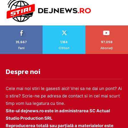
35,667
1,184
97,058
Fani
Cititori
Abonați
Despre noi
Cele mai noi stiri le gasesti aici! Vrei sa ne dai un pont? Ai
o stire? Scrie-ne pe adresa de contact si in cel mai scurt
timp vom lua legatura cu tine.
Site-ul dejnews.ro este in administrarea SC Actual
Studio Production SRL
Reproducerea totală sau parțială a materialelor este