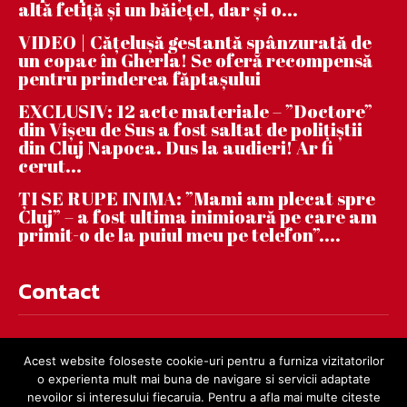
altă fetiță și un băiețel, dar și o...
VIDEO | Căţeluşă gestantă spânzurată de
un copac în Gherla! Se oferă recompensă
pentru prinderea făptaşului
EXCLUSIV: 12 acte materiale – ”Doctore”
din Vișeu de Sus a fost saltat de polițiștii
din Cluj Napoca. Dus la audieri! Ar fi
cerut...
ȚI SE RUPE INIMA: ”Mami am plecat spre
Cluj” – a fost ultima inimioară pe care am
primit-o de la puiul meu pe telefon”....
Contact
contact@dejnews.ro
Acest website foloseste cookie-uri pentru a furniza vizitatorilor
o experienta mult mai buna de navigare si servicii adaptate
nevoilor si interesului fiecaruia. Pentru a afla mai multe citeste