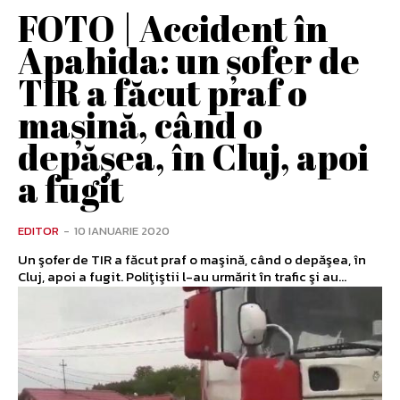
FOTO | Accident în
Apahida: un şofer de
TIR a făcut praf o
maşină, când o
depăşea, în Cluj, apoi
a fugit
EDITOR
-
10 IANUARIE 2020
Un şofer de TIR a făcut praf o maşină, când o depăşea, în
Cluj, apoi a fugit. Poliţiştii l-au urmărit în trafic şi au...