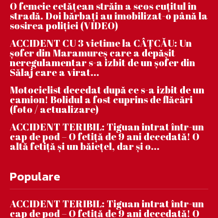
O femeie cetățean străin a scos cuțitul în
stradă. Doi bărbați au imobilizat-o până la
sosirea poliției (VIDEO)
ACCIDENT CU 3 victime la CÂȚCĂU: Un
șofer din Maramureș care a depășit
neregulamentar s-a izbit de un șofer din
Sălaj care a virat...
Motociclist decedat după ce s-a izbit de un
camion! Bolidul a fost cuprins de flăcări
(foto / actualizare)
ACCIDENT TERIBIL: Tiguan intrat într-un
cap de pod – O fetiță de 9 ani decedată! O
altă fetiță și un băiețel, dar și o...
Populare
ACCIDENT TERIBIL: Tiguan intrat într-un
cap de pod – O fetiță de 9 ani decedată! O