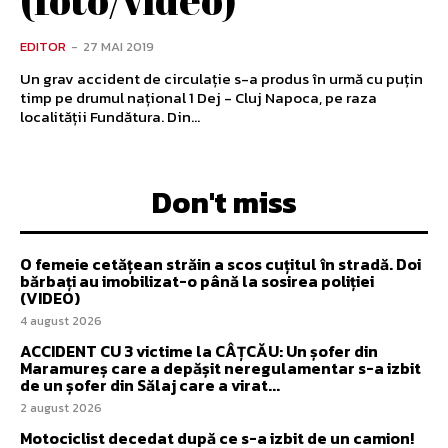
(foto/video)
EDITOR
-
27 MAI 2019
Un grav accident de circulație s-a produs în urmă cu puțin
timp pe drumul național 1 Dej - Cluj Napoca, pe raza
localității Fundătura. Din...
Don't miss
O femeie cetățean străin a scos cuțitul în stradă. Doi
bărbați au imobilizat-o până la sosirea poliției
(VIDEO)
4 august 2026
ACCIDENT CU 3 victime la CÂȚCĂU: Un șofer din
Maramureș care a depășit neregulamentar s-a izbit
de un șofer din Sălaj care a virat...
2 august 2026
Motociclist decedat după ce s-a izbit de un camion!