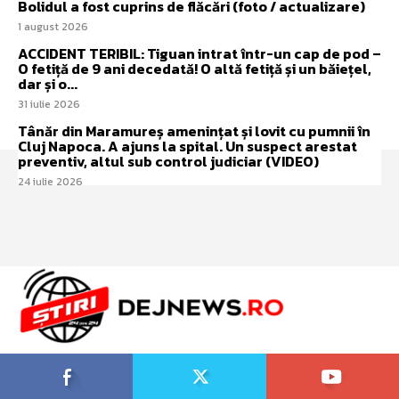
Bolidul a fost cuprins de flăcări (foto / actualizare)
1 august 2026
ACCIDENT TERIBIL: Tiguan intrat într-un cap de pod –
O fetiță de 9 ani decedată! O altă fetiță și un băiețel,
dar și o...
31 iulie 2026
Tânăr din Maramureș amenințat și lovit cu pumnii în
Cluj Napoca. A ajuns la spital. Un suspect arestat
preventiv, altul sub control judiciar (VIDEO)
24 iulie 2026