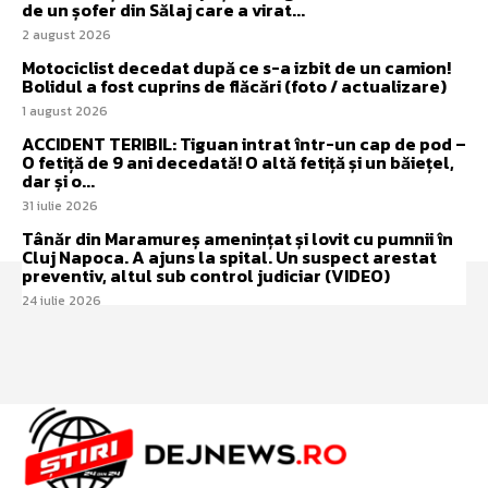
de un șofer din Sălaj care a virat...
2 august 2026
Motociclist decedat după ce s-a izbit de un camion!
Bolidul a fost cuprins de flăcări (foto / actualizare)
1 august 2026
ACCIDENT TERIBIL: Tiguan intrat într-un cap de pod –
O fetiță de 9 ani decedată! O altă fetiță și un băiețel,
dar și o...
31 iulie 2026
Tânăr din Maramureș amenințat și lovit cu pumnii în
Cluj Napoca. A ajuns la spital. Un suspect arestat
preventiv, altul sub control judiciar (VIDEO)
24 iulie 2026