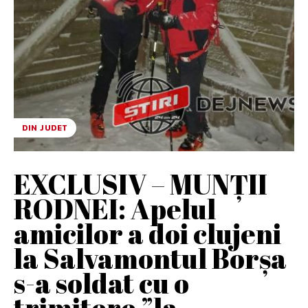
DIN JUDET
EXCLUSIV – MUNȚII
RODNEI: Apelul
amicilor a doi clujeni
la Salvamontul Borșa
s-a soldat cu o
trimitere ”la