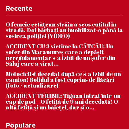
Recente
O femeie cetățean străin a scos cuțitul în
stradă. Doi bărbați au imobilizat-o până la
sosirea poliției (VIDEO)
ACCIDENT CU 3 victime la CÂȚCĂU: Un
șofer din Maramureș care a depășit
neregulamentar s-a izbit de un șofer din
Sălaj care a virat...
Motociclist decedat după ce s-a izbit de un
camion! Bolidul a fost cuprins de flăcări
(foto / actualizare)
ACCIDENT TERIBIL: Tiguan intrat într-un
cap de pod – O fetiță de 9 ani decedată! O
altă fetiță și un băiețel, dar și o...
Populare