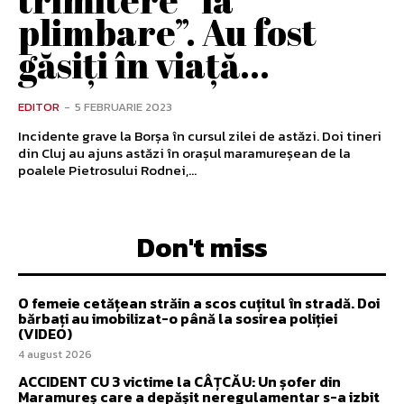
plimbare”. Au fost
găsiți în viață...
EDITOR
-
5 FEBRUARIE 2023
Incidente grave la Borșa în cursul zilei de astăzi. Doi tineri
din Cluj au ajuns astăzi în orașul maramureșean de la
poalele Pietrosului Rodnei,...
Don't miss
O femeie cetățean străin a scos cuțitul în stradă. Doi
bărbați au imobilizat-o până la sosirea poliției
(VIDEO)
4 august 2026
ACCIDENT CU 3 victime la CÂȚCĂU: Un șofer din
Maramureș care a depășit neregulamentar s-a izbit