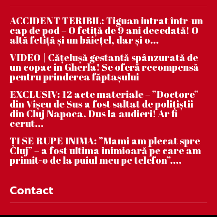
ACCIDENT TERIBIL: Tiguan intrat într-un
cap de pod – O fetiță de 9 ani decedată! O
altă fetiță și un băiețel, dar și o...
VIDEO | Căţeluşă gestantă spânzurată de
un copac în Gherla! Se oferă recompensă
pentru prinderea făptaşului
EXCLUSIV: 12 acte materiale – ”Doctore”
din Vișeu de Sus a fost saltat de polițiștii
din Cluj Napoca. Dus la audieri! Ar fi
cerut...
ȚI SE RUPE INIMA: ”Mami am plecat spre
Cluj” – a fost ultima inimioară pe care am
primit-o de la puiul meu pe telefon”....
Contact