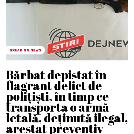
BREAKING NEWS
Bărbat depistat în
flagrant delict de
polițiști, în timp ce
transporta o armă
letală, deținută ilegal,
arestat preventiv