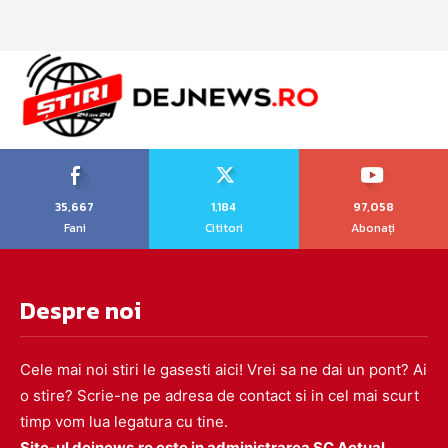
35,667
1,184
97,058
Fani
Cititori
Abonați
Despre noi
Cele mai noi stiri le gasesti aici! Vrei sa ne dai un pont? Ai
o stire? Scrie-ne pe adresa de contact si in cel mai scurt
timp vom lua legatura cu tine.
Site-ul dejnews.ro este in administrarea SC Actual