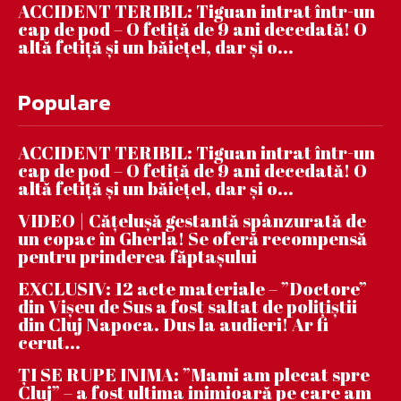
ACCIDENT TERIBIL: Tiguan intrat într-un
cap de pod – O fetiță de 9 ani decedată! O
altă fetiță și un băiețel, dar și o...
Populare
ACCIDENT TERIBIL: Tiguan intrat într-un
cap de pod – O fetiță de 9 ani decedată! O
altă fetiță și un băiețel, dar și o...
VIDEO | Căţeluşă gestantă spânzurată de
un copac în Gherla! Se oferă recompensă
pentru prinderea făptaşului
EXCLUSIV: 12 acte materiale – ”Doctore”
din Vișeu de Sus a fost saltat de polițiștii
din Cluj Napoca. Dus la audieri! Ar fi
cerut...
ȚI SE RUPE INIMA: ”Mami am plecat spre
Cluj” – a fost ultima inimioară pe care am