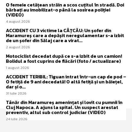
O femeie cetățean străin a scos cuțitul în stradă. Doi
bărbați au imobilizat-o până la sosirea poliției
(VIDEO)
4 august 2026
ACCIDENT CU 3 victime la CÂȚCĂU: Un șofer din
Maramureș care a depășit neregulamentar s-a izbit
de un șofer din Sălaj care a virat...
2 august 2026
Motociclist decedat după ce s-a izbit de un camion!
Bolidul a fost cuprins de flăcări (foto / actualizare)
1 august 2026
ACCIDENT TERIBIL: Tiguan intrat într-un cap de pod –
O fetiță de 9 ani decedată! O altă fetiță și un băiețel,
dar și o...
31 iulie 2026
Tânăr din Maramureș amenințat și lovit cu pumnii în
Cluj Napoca. A ajuns la spital. Un suspect arestat
preventiv, altul sub control judiciar (VIDEO)
24 iulie 2026