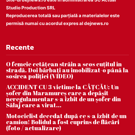
Studio Production SRL
Reproducerea totală sau parțială a materialelor este
permisă numai cu acordul expres al dejnews.ro
Recente
O femeie cetățean străin a scos cuțitul în
stradă. Doi bărbați au imobilizat-o până la
sosirea poliției (VIDEO)
ACCIDENT CU 3 victime la CÂȚCĂU: Un
șofer din Maramureș care a depășit
neregulamentar s-a izbit de un șofer din
Sălaj care a virat...
Motociclist decedat după ce s-a izbit de un
camion! Bolidul a fost cuprins de flăcări
(foto / actualizare)