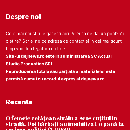
Despre noi
Cele mai noi stiri le gasesti aici! Vrei sa ne dai un pont? Ai
o stire? Scrie-ne pe adresa de contact si in cel mai scurt
timp vom lua legatura cu tine.
Site-ul dejnews.ro este in administrarea SC Actual
Studio Production SRL
Reproducerea totală sau parțială a materialelor este
permisă numai cu acordul expres al dejnews.ro
Recente
O femeie cetățean străin a scos cuțitul în
stradă. Doi bărbați au imobilizat-o până la
sosirea poliției (VIDEO)