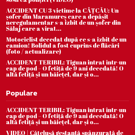
ACCIDENT CU 3 victime la CÂȚCĂU: Un
șofer din Maramureș care a depășit
neregulamentar s-a izbit de un șofer din
Sălaj care a virat...
Motociclist decedat după ce s-a izbit de un
camion! Bolidul a fost cuprins de flăcări
(foto / actualizare)
ACCIDENT TERIBIL: Tiguan intrat într-un
cap de pod – O fetiță de 9 ani decedată! O
altă fetiță și un băiețel, dar și o...
Populare
ACCIDENT TERIBIL: Tiguan intrat într-un
cap de pod – O fetiță de 9 ani decedată! O
altă fetiță și un băiețel, dar și o...
VIDEO | Căţeluşă gestantă spânzurată de