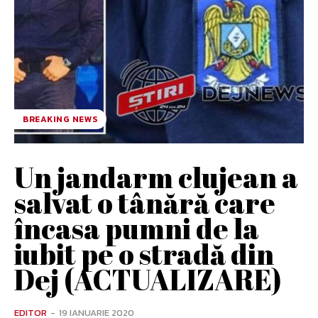
BREAKING NEWS
Un jandarm clujean a
salvat o tânără care
încasa pumni de la
iubit pe o stradă din
Dej (ACTUALIZARE)
EDITOR
-
19 IANUARIE 2020