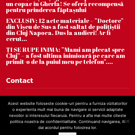
un copac în Gherla! Se oferă recompensă
pentru prinderea făptaşului
EXCLUSIV: 12 acte materiale – ”Doctore”
din Vișeu de Sus a fost saltat de polițiștii
din Cluj Napoca. Dus la audieri! Ar fi
cerut...
ȚI SE RUPE INIMA: ”Mami am plecat spre
Cluj” – a fost ultima inimioară pe care am
primit-o de la puiul meu pe telefon”....
Contact
contact@dejnews.ro
Acest website foloseste cookie-uri pentru a furniza vizitatorilor
o experienta mult mai buna de navigare si servicii adaptate
nevoilor si interesului fiecaruia. Pentru a afla mai multe citeste
politica noastra de confidentialitate. Continuand navigarea, iti
dai acordul pentru folosirea lor.