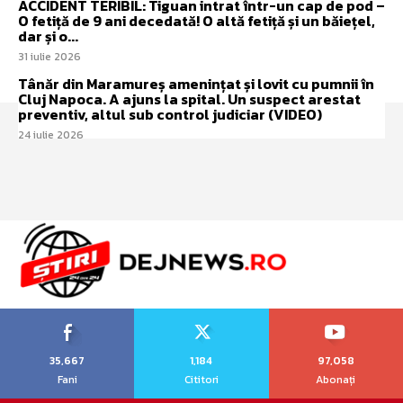
ACCIDENT TERIBIL: Tiguan intrat într-un cap de pod –
O fetiță de 9 ani decedată! O altă fetiță și un băiețel,
dar și o...
31 iulie 2026
Tânăr din Maramureș amenințat și lovit cu pumnii în
Cluj Napoca. A ajuns la spital. Un suspect arestat
preventiv, altul sub control judiciar (VIDEO)
24 iulie 2026
35,667
1,184
97,058
Fani
Cititori
Abonați