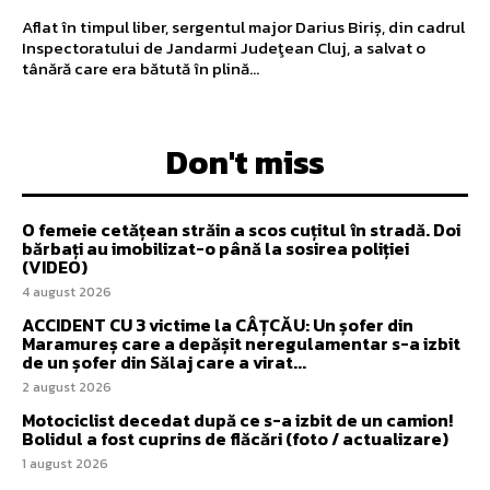
Aflat în timpul liber, sergentul major Darius Biriș, din cadrul
Inspectoratului de Jandarmi Judeţean Cluj, a salvat o
tânără care era bătută în plină...
Don't miss
O femeie cetățean străin a scos cuțitul în stradă. Doi
bărbați au imobilizat-o până la sosirea poliției
(VIDEO)
4 august 2026
ACCIDENT CU 3 victime la CÂȚCĂU: Un șofer din
Maramureș care a depășit neregulamentar s-a izbit
de un șofer din Sălaj care a virat...
2 august 2026
Motociclist decedat după ce s-a izbit de un camion!
Bolidul a fost cuprins de flăcări (foto / actualizare)
1 august 2026