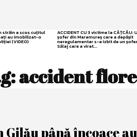
străin a scos cuțitul
ACCIDENT CU 3 victime la CÂȚCĂU: 
bați au imobilizat-o
șofer din Maramureș care a depășit
liției (VIDEO)
neregulamentar s-a izbit de un șofer
Sălaj care a virat...
g:
accident flore
n Gilău până încoace a