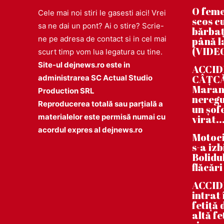
O feme
Cele mai noi stiri le gasesti aici! Vrei
scos cu
sa ne dai un pont? Ai o stire? Scrie-
bărbaț
ne pe adresa de contact si in cel mai
până la
(VIDE
scurt timp vom lua legatura cu tine.
Site-ul dejnews.ro este in
ACCIDE
CÂȚCĂU
administrarea SC Actual Studio
Maramu
Production SRL
neregu
Reproducerea totală sau parțială a
un șof
materialelor este permisă numai cu
virat..
acordul expres al dejnews.ro
Motoci
s-a iz
Bolidul
flăcări
ACCID
intrat
fetiță
altă fe