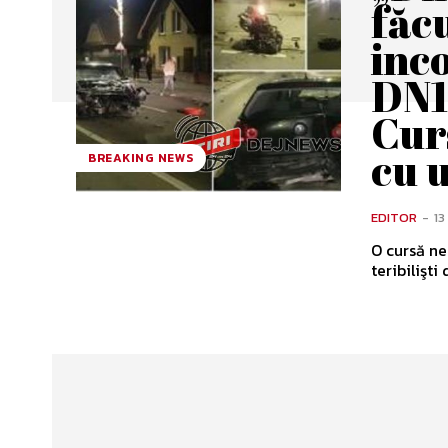
făcu
inc
DN1 
Cur
cu u
BREAKING NEWS
EDITOR
-
13
O cursă ne
teribilişti