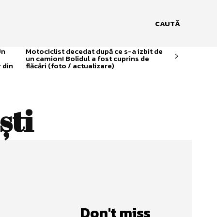
CAUTĂ
Un
Motociclist decedat după ce s-a izbit de
un camion! Bolidul a fost cuprins de
 din
flăcări (foto / actualizare)
ști
u
Don't miss