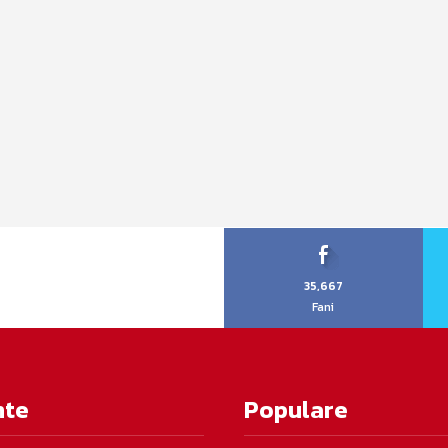
35,667
Fani
nte
Populare