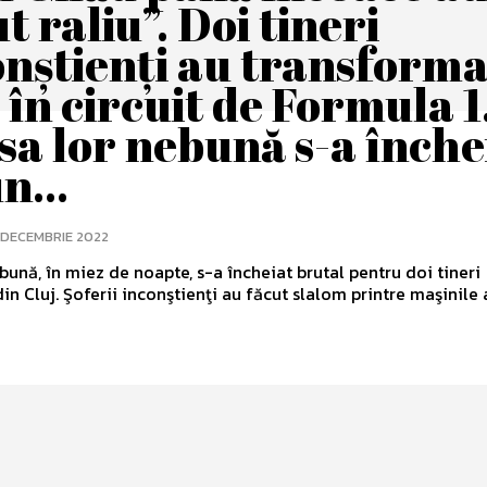
t raliu”. Doi tineri
onștienți au transforma
în circuit de Formula 1
sa lor nebună s-a înche
n...
 DECEMBRIE 2022
bună, în miez de noapte, s-a încheiat brutal pentru doi tineri
 din Cluj. Şoferii inconştienţi au făcut slalom printre maşinile af