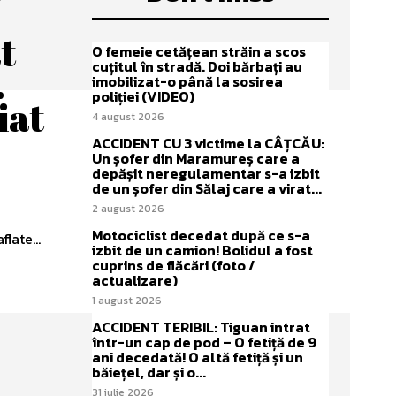
t
O femeie cetățean străin a scos
cuțitul în stradă. Doi bărbați au
.
imobilizat-o până la sosirea
poliției (VIDEO)
iat
4 august 2026
ACCIDENT CU 3 victime la CÂȚCĂU:
Un șofer din Maramureș care a
depășit neregulamentar s-a izbit
de un șofer din Sălaj care a virat...
2 august 2026
Motociclist decedat după ce s-a
late...
izbit de un camion! Bolidul a fost
cuprins de flăcări (foto /
actualizare)
1 august 2026
ACCIDENT TERIBIL: Tiguan intrat
într-un cap de pod – O fetiță de 9
ani decedată! O altă fetiță și un
băiețel, dar și o...
31 iulie 2026