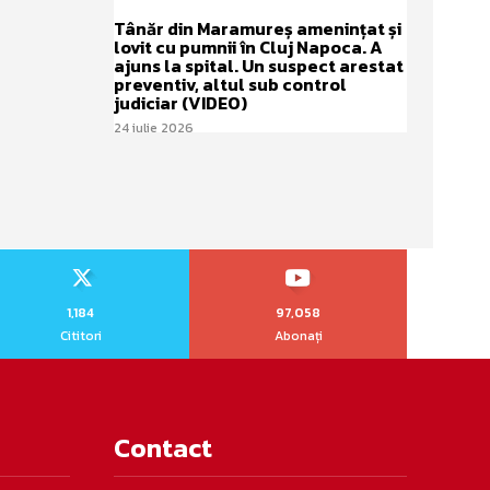
Tânăr din Maramureș amenințat și
lovit cu pumnii în Cluj Napoca. A
ajuns la spital. Un suspect arestat
preventiv, altul sub control
judiciar (VIDEO)
24 iulie 2026
1,184
97,058
Cititori
Abonați
Contact