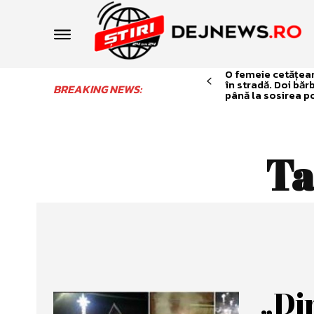
O femeie cetățean 
în stradă. Doi băr
BREAKING NEWS:
până la sosirea po
Ta
„Di