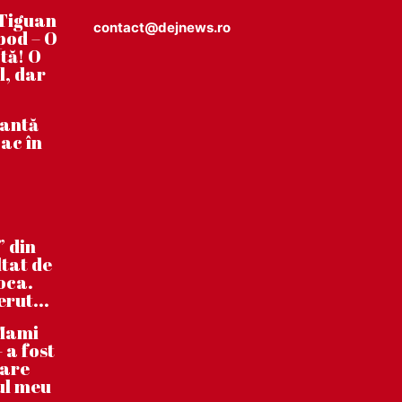
Tiguan
contact@dejnews.ro
pod – O
tă! O
l, dar
tantă
ac în
” din
ltat de
poca.
erut...
”Mami
 a fost
care
ul meu