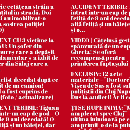
ie cetățean străin a
ACCIDENT TERIBIL: 
țitul în stradă. Doi
intrat într-un cap de 
i au imobilizat-o
fetiță de 9 ani deceda
 sosirea poliției
altă fetiță și un băiețe
O)
și o...
NT CU 3 victime la
VIDEO | Căţeluşă ges
: Un șofer din
spânzurată de un cop
reș care a depășit
Gherla! Se oferă
lamentar s-a izbit de
recompensă pentru
er din Sălaj care a
prinderea făptaşului
.
EXCLUSIV: 12 acte
clist decedat după ce
materiale – ”Doctore
bit de un camion!
Vișeu de Sus a fost sa
 a fost cuprins de
polițiștii din Cluj Na
 (foto / actualizare)
Dus la audieri! Ar fi c
ENT TERIBIL: Tiguan
ȚI SE RUPE INIMA: 
 într-un cap de pod – O
am plecat spre Cluj” –
 de 9 ani decedată! O
ultima inimioară pe 
tiță și un băiețel, dar
am primit-o de la pui