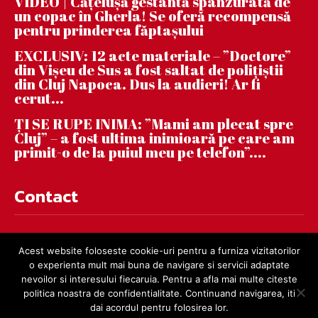
VIDEO | Căţeluşă gestantă spânzurată de
un copac în Gherla! Se oferă recompensă
pentru prinderea făptaşului
EXCLUSIV: 12 acte materiale – ”Doctore”
din Vișeu de Sus a fost saltat de polițiștii
din Cluj Napoca. Dus la audieri! Ar fi
cerut...
ȚI SE RUPE INIMA: ”Mami am plecat spre
Cluj” – a fost ultima inimioară pe care am
primit-o de la puiul meu pe telefon”....
Contact
contact@dejnews.ro
Acest website foloseste cookie-uri pentru a furniza vizitatorilor
o experienta mult mai buna de navigare si servicii adaptate
nevoilor si interesului fiecaruia. Pentru a afla mai multe citeste
politica noastra de confidentialitate. Continuand navigarea, iti
dai acordul pentru folosirea lor.