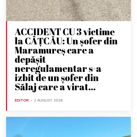
ACCIDENT CU 3 victime
la CÂȚCĂU: Un șofer din
Maramureș care a
depășit
neregulamentar s-a
izbit de un șofer din
Sălaj care a virat...
EDITOR
-
2 AUGUST 2026