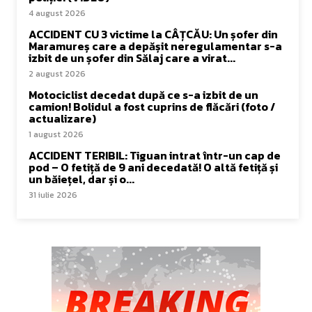
4 august 2026
ACCIDENT CU 3 victime la CÂȚCĂU: Un șofer din
Maramureș care a depășit neregulamentar s-a
izbit de un șofer din Sălaj care a virat...
2 august 2026
Motociclist decedat după ce s-a izbit de un
camion! Bolidul a fost cuprins de flăcări (foto /
actualizare)
1 august 2026
ACCIDENT TERIBIL: Tiguan intrat într-un cap de
pod – O fetiță de 9 ani decedată! O altă fetiță și
un băiețel, dar și o...
31 iulie 2026