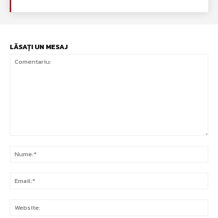
LĂSAȚI UN MESAJ
Comentariu:
Nu
Ema
Web