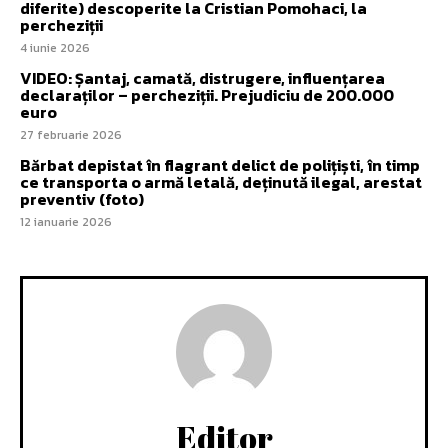
diferite) descoperite la Cristian Pomohaci, la
percheziții
4 iunie 2026
VIDEO: Șantaj, camată, distrugere, influențarea
declaraților – percheziții. Prejudiciu de 200.000
euro
27 februarie 2026
Bărbat depistat în flagrant delict de polițiști, în timp
ce transporta o armă letală, deținută ilegal, arestat
preventiv (foto)
12 ianuarie 2026
Editor