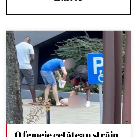
O femeie cetățean străin