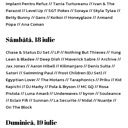
Implant Pentru Refuz // Tania Turtureanu // Ivan & The
Parazol // Level Up // SGT Pokes // Soraya // Skyla Tylaa //
Betty Bunny // Gans // Koikoi // Honeyglaze // Armand
Popa // Ana Coman
Sâmbătă, 18 iulie
Chase & Status DJ Set // LP // Nothing But Thieves // Yung
Lean & Bladee // Deep Dish // Maverick Sabre // Archive //
Jax Jones // Aaron Hibell // Kilimanjaro // Denis Sulta //
Satori // Swimming Paul // Frost Children (DJ Set) //
Egyptian Lover // The Motans // Taraphonics // Priku // Kid
Kapichi // DJ Marky // Pola & Bryson // MC GQ // Rosa
Pistola // Luna Amară // Underwaves // byron // Souleance
// Eclair Fifi // Sunnan // La Securite // Nidal // Nuanțe //
On The Block
Duminică, 19 iulie