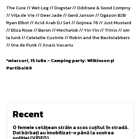
The Cure // Wet Leg // Dogstar // Oddisee & Good Compny
// Vița de Vie // Deer Jade // Gerd Janson // Ogazon B2B
Ryan Elliot // Acid Arab DJ Set // Gojnea 76 // Just Mustard
// Eliza Rose // Baron // Mechatok // Yin Yin // Trinix // om
la lună // Celelalte Cuvinte // Robin and the Backstabbers
// Ora de Punk // Anais Vacariu
*miercuri, 15 iulie – Camping party: Wilkinson și
Partiboi69
Recent
O femeie cetățean străin a scos cuțitul în stradă.
Doi bărbați au imobilizat-o până la sosirea
poliției (VIDEO)