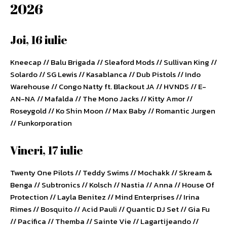
2026
Joi, 16 iulie
Kneecap // Balu Brigada // Sleaford Mods // Sullivan King //
Solardo // SG Lewis // Kasablanca // Dub Pistols // Indo
Warehouse // Congo Natty ft. Blackout JA // HVNDS // E-
AN-NA // Mafalda // The Mono Jacks // Kitty Amor //
Roseygold // Ko Shin Moon // Max Baby // Romantic Jurgen
// Funkorporation
Vineri, 17 iulie
Twenty One Pilots // Teddy Swims // Mochakk // Skream &
Benga // Subtronics // Kolsch // Nastia // Anna // House Of
Protection // Layla Benitez // Mind Enterprises // Irina
Rimes // Bosquito // Acid Pauli // Quantic DJ Set // Gia Fu
// Pacifica // Themba // Sainte Vie // Lagartijeando //