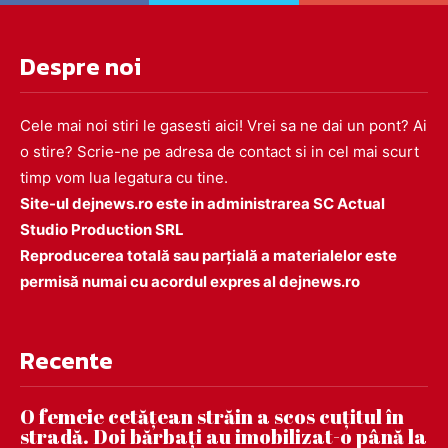
Despre noi
Cele mai noi stiri le gasesti aici! Vrei sa ne dai un pont? Ai
o stire? Scrie-ne pe adresa de contact si in cel mai scurt
timp vom lua legatura cu tine.
Site-ul dejnews.ro este in administrarea SC Actual
Studio Production SRL
Reproducerea totală sau parțială a materialelor este
permisă numai cu acordul expres al dejnews.ro
Recente
O femeie cetățean străin a scos cuțitul în
stradă. Doi bărbați au imobilizat-o până la