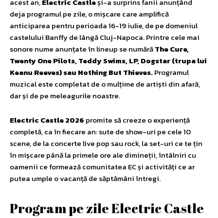
acest an,
Electric Castle
și-a surprins fanii anunțând
deja programul pe zile, o mișcare care amplifică
anticiparea pentru perioada 16-19 iulie, de pe domeniul
castelului Banffy de lângă Cluj-Napoca. Printre cele mai
sonore nume anunțate în lineup se numără
The Cure,
Twenty One Pilots, Teddy Swims, LP, Dogstar (trupa lui
Keanu Reeves) sau Nothing But Thieves.
Programul
muzical este completat de o mulțime de artiști din afară,
dar și de pe meleagurile noastre.
Electric Castle 2026
promite să creeze o experiență
completă, ca în fiecare an: sute de show-uri pe cele 10
scene, de la concerte live pop sau rock, la set-uri ce te țin
în mișcare până la primele ore ale dimineții, întâlniri cu
oamenii ce formează comunitatea EC și activități ce ar
putea umple o vacanță de săptămâni întregi.
Program pe zile Electric Castle