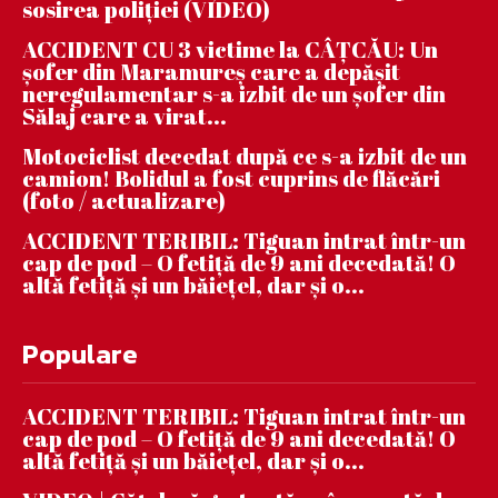
sosirea poliției (VIDEO)
ACCIDENT CU 3 victime la CÂȚCĂU: Un
șofer din Maramureș care a depășit
neregulamentar s-a izbit de un șofer din
Sălaj care a virat...
Motociclist decedat după ce s-a izbit de un
camion! Bolidul a fost cuprins de flăcări
(foto / actualizare)
ACCIDENT TERIBIL: Tiguan intrat într-un
cap de pod – O fetiță de 9 ani decedată! O
altă fetiță și un băiețel, dar și o...
Populare
ACCIDENT TERIBIL: Tiguan intrat într-un
cap de pod – O fetiță de 9 ani decedată! O
altă fetiță și un băiețel, dar și o...