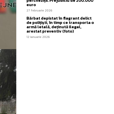
percheziții. Prejudiciu de 200.000
euro
27 februarie 2026
Bărbat depistat în flagrant delict
de polițiști, în timp ce transporta o
armă letală, deținută ilegal,
arestat preventiv (foto)
12 ianuarie 2026