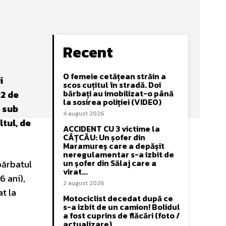
Recent
O femeie cetățean străin a
i
scos cuțitul în stradă. Doi
bărbați au imobilizat-o până
22 de
la sosirea poliției (VIDEO)
t sub
4 august 2026
ltul, de
ACCIDENT CU 3 victime la
CÂȚCĂU: Un șofer din
Maramureș care a depășit
neregulamentar s-a izbit de
un șofer din Sălaj care a
bărbatul
virat...
6 ani),
2 august 2026
at la
Motociclist decedat după ce
s-a izbit de un camion! Bolidul
a fost cuprins de flăcări (foto /
actualizare)