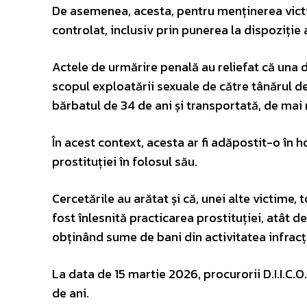
De asemenea, acesta, pentru menținerea victi
controlat, inclusiv prin punerea la dispoziție a
Actele de urmărire penală au reliefat că una d
scopul exploatării sexuale de către tânărul de 
bărbatul de 34 de ani și transportată, de mai 
În acest context, acesta ar fi adăpostit-o în h
prostituției în folosul său.
Cercetările au arătat și că, unei alte victime, t
fost înlesnită practicarea prostituției, atât d
obținând sume de bani din activitatea infracț
La data de 15 martie 2026, procurorii D.I.I.C.O
de ani.