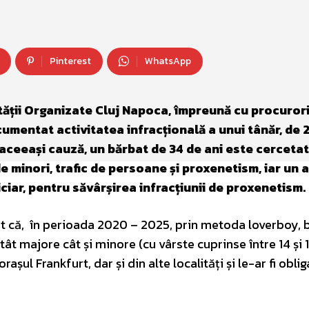
Pinterest
WhatsApp
ității Organizate Cluj Napoca, împreună cu procurori
documentat activitatea infracțională a unui tânăr, de 
 aceeași cauză, un bărbat de 34 de ani este cerceta
e minori, trafic de persoane și proxenetism, iar un a
iciar, pentru săvârșirea infracțiunii de proxenetism.
at că, în perioada 2020 – 2025, prin metoda loverboy, 
tât majore cât și minore (cu vârste cuprinse între 14 și 1
șul Frankfurt, dar și din alte localități și le-ar fi oblig