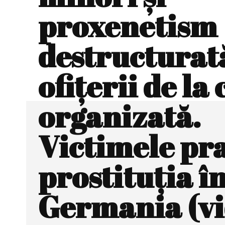
proxenetism
destructurat
ofițerii de la
organizată.
Victimele pr
prostituția î
Germania (vi