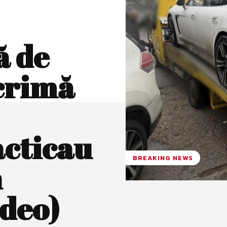
ă de
 crimă
acticau
BREAKING NEWS
n
deo)