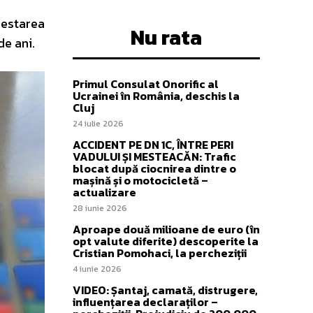
arestarea
Nu rata
de ani.
Primul Consulat Onorific al
Ucrainei în România, deschis la
Cluj
24 iulie 2026
ACCIDENT PE DN 1C, ÎNTRE PERI
VADULUI ȘI MESTEACĂN: Trafic
blocat după ciocnirea dintre o
mașină și o motocicletă –
actualizare
28 iunie 2026
Aproape două milioane de euro (în
opt valute diferite) descoperite la
Cristian Pomohaci, la percheziții
4 iunie 2026
VIDEO: Șantaj, camată, distrugere,
influențarea declaraților –