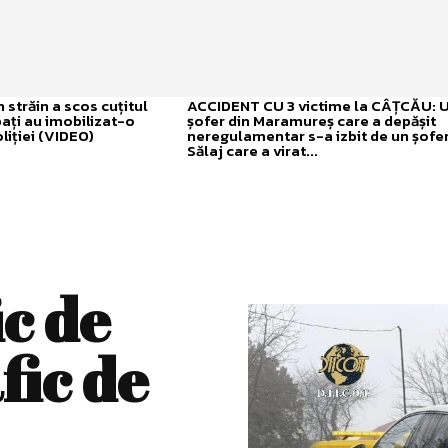
străin a scos cuțitul
ACCIDENT CU 3 victime la CÂȚCĂU: 
bați au imobilizat-o
șofer din Maramureș care a depășit
liției (VIDEO)
neregulamentar s-a izbit de un șofer
Sălaj care a virat...
ic de
fic de