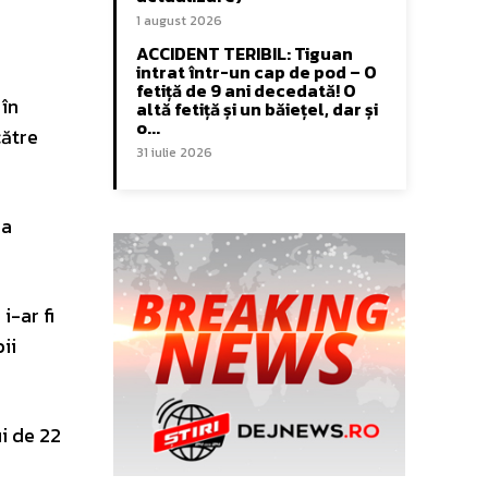
1 august 2026
ACCIDENT TERIBIL: Tiguan
intrat într-un cap de pod – O
fetiță de 9 ani decedată! O
 în
altă fetiță și un băiețel, dar și
o...
către
31 iulie 2026
ea
i-ar fi
ii
ui de 22