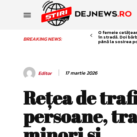
O femeie cetățean 
în stradă. Doi băr
BREAKING NEWS:
până la sosirea po
17 martie 2026
Editor
Rețea de traf
persoane, tra
minori și