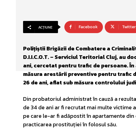
Facebook
Twitter
ACȚIUNE
Polițiștii Brigăzii de Combatere a Criminal
D.I.I.C.O.T. – Serviciul Teritorial Cluj, au 
ani, cercetat pentru trafic de persoane. În
măsura arestării preventive pentru trafic d
26 de ani, aflat sub măsura controlului jud
Din probatoriul administrat în cauză a rezult
de 34 de ani ar fi recrutat mai multe victime a
pe care le-ar fi adăpostit în apartamente din ora
practicarea prostituției în folosul său.