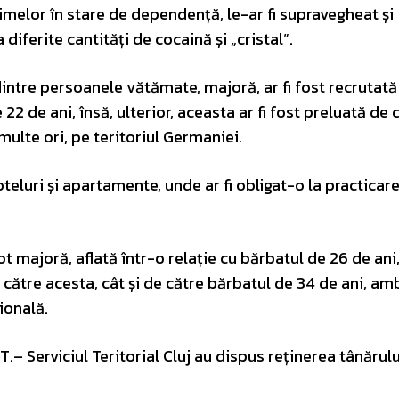
melor în stare de dependență, le-ar fi supravegheat și
 diferite cantități de cocaină și „cristal”.
intre persoanele vătămate, majoră, ar fi fost recrutată
22 de ani, însă, ulterior, aceasta ar fi fost preluată de 
multe ori, pe teritoriul Germaniei.
oteluri și apartamente, unde ar fi obligat-o la practicar
ot majoră, aflată într-o relație cu bărbatul de 26 de ani, 
e către acesta, cât și de către bărbatul de 34 de ani, amb
ională.
.T.– Serviciul Teritorial Cluj au dispus reținerea tânărul