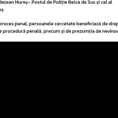
udețean Mureș– Postul de Poliție Beica de Sus și cel al
eș.
proces penal, persoanele cercetate beneficiază de drep
de procedură penală, precum și de prezumția de nevinov