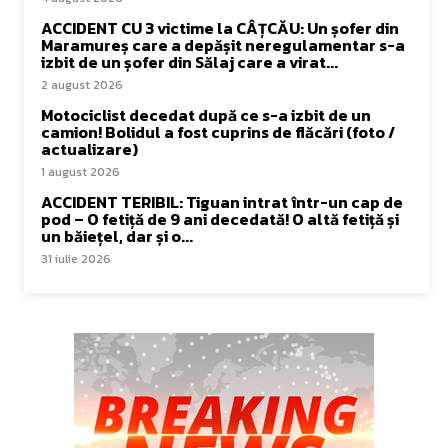
ACCIDENT CU 3 victime la CÂȚCĂU: Un șofer din
Maramureș care a depășit neregulamentar s-a
izbit de un șofer din Sălaj care a virat...
2 august 2026
Motociclist decedat după ce s-a izbit de un
camion! Bolidul a fost cuprins de flăcări (foto /
actualizare)
1 august 2026
ACCIDENT TERIBIL: Tiguan intrat într-un cap de
pod – O fetiță de 9 ani decedată! O altă fetiță și
un băiețel, dar și o...
31 iulie 2026