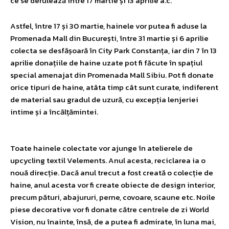
ce se derulează între 17 martie și 13 aprilie a.c.
Astfel, între 17 și 30 martie, hainele vor putea fi aduse la
Promenada Mall din București, între 31 martie și 6 aprilie
colecta se desfășoară în City Park Constanța, iar din 7 în 13
aprilie donațiile de haine uzate pot fi făcute în spațiul
special amenajat din Promenada Mall Sibiu. Pot fi donate
orice tipuri de haine, atâta timp cât sunt curate, indiferent
de material sau gradul de uzură, cu excepția lenjeriei
intime și a încălțămintei.
Toate hainele colectate vor ajunge în atelierele de
upcycling textil Velements. Anul acesta, reciclarea ia o
nouă direcție. Dacă anul trecut a fost creată o colecție de
haine, anul acesta vor fi create obiecte de design interior,
precum pături, abajururi, perne, covoare, scaune etc. Noile
piese decorative vor fi donate către centrele de zi World
Vision, nu înainte, însă, de a putea fi admirate, în luna mai,