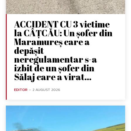
ACCIDENT CU 3 victime
la CÂȚCĂU: Un șofer din
Maramureș care a
depășit
neregulamentar s-a
izbit de un șofer din
Sălaj care a virat...
EDITOR
-
2 AUGUST 2026