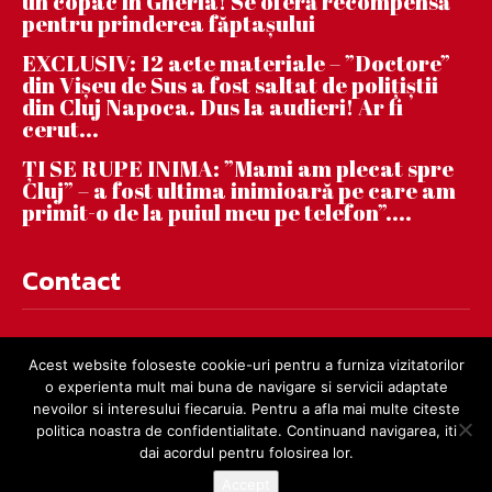
un copac în Gherla! Se oferă recompensă
pentru prinderea făptaşului
EXCLUSIV: 12 acte materiale – ”Doctore”
din Vișeu de Sus a fost saltat de polițiștii
din Cluj Napoca. Dus la audieri! Ar fi
cerut...
ȚI SE RUPE INIMA: ”Mami am plecat spre
Cluj” – a fost ultima inimioară pe care am
primit-o de la puiul meu pe telefon”....
Contact
contact@dejnews.ro
Acest website foloseste cookie-uri pentru a furniza vizitatorilor
o experienta mult mai buna de navigare si servicii adaptate
nevoilor si interesului fiecaruia. Pentru a afla mai multe citeste
politica noastra de confidentialitate. Continuand navigarea, iti
dai acordul pentru folosirea lor.
Accept
© dejnews.ro 2019 – 2026