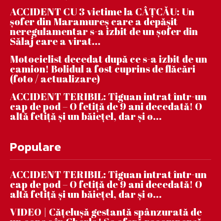
ACCIDENT CU 3 victime la CÂȚCĂU: Un
șofer din Maramureș care a depășit
neregulamentar s-a izbit de un șofer din
Sălaj care a virat...
Motociclist decedat după ce s-a izbit de un
camion! Bolidul a fost cuprins de flăcări
(foto / actualizare)
ACCIDENT TERIBIL: Tiguan intrat într-un
cap de pod – O fetiță de 9 ani decedată! O
altă fetiță și un băiețel, dar și o...
Populare
ACCIDENT TERIBIL: Tiguan intrat într-un
cap de pod – O fetiță de 9 ani decedată! O
altă fetiță și un băiețel, dar și o...
VIDEO | Căţeluşă gestantă spânzurată de