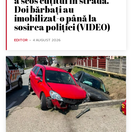
a scos cuțitul în stradă.
Doi bărbați au
imobilizat-o până la
sosirea poliției (VIDEO)
EDITOR
-
4 AUGUST 2026