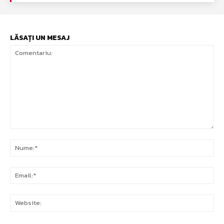
LĂSAȚI UN MESAJ
Comentariu:
Nu
Ema
Web