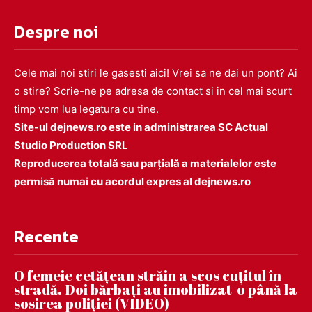
Despre noi
Cele mai noi stiri le gasesti aici! Vrei sa ne dai un pont? Ai
o stire? Scrie-ne pe adresa de contact si in cel mai scurt
timp vom lua legatura cu tine.
Site-ul dejnews.ro este in administrarea SC Actual
Studio Production SRL
Reproducerea totală sau parțială a materialelor este
permisă numai cu acordul expres al dejnews.ro
Recente
O femeie cetățean străin a scos cuțitul în
stradă. Doi bărbați au imobilizat-o până la
sosirea poliției (VIDEO)