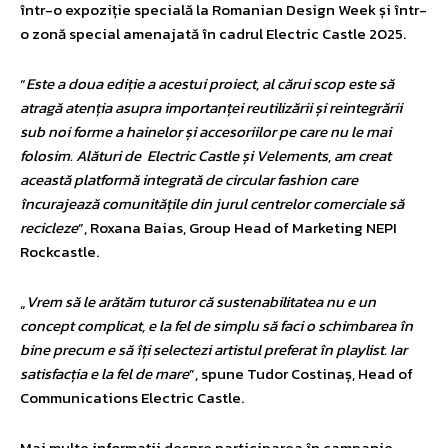
într-o expoziție specială la Romanian Design Week și într-
o zonă special amenajată în cadrul Electric Castle 2025.
“
Este a doua ediție a acestui proiect, al cărui scop este să
atragă atenția asupra importanței reutilizării și reintegrării
sub noi forme a hainelor și accesoriilor pe care nu le mai
folosim. Alături de Electric Castle și Velements, am creat
această platformă integrată de circular fashion care
încurajează comunitățile din jurul centrelor comerciale să
recicleze
”, Roxana Baias, Group Head of Marketing NEPI
Rockcastle.
„
Vrem să le arătăm tuturor că sustenabilitatea nu e un
concept complicat, e la fel de simplu să faci o schimbarea în
bine precum e să îți selectezi artistul preferat în playlist. Iar
satisfacția e la fel de mare
”, spune Tudor Costinaș, Head of
Communications Electric Castle.
Mai multe informații despre participarea în campanie,