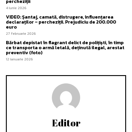
percheziții
4 iunie 2026
VIDEO: Șantaj, camată, distrugere, influențarea
declaraților – percheziții. Prejudiciu de 200.000
euro
27 februarie 2026
Bărbat depistat în flagrant delict de polițiști, în timp
ce transporta o armă letală, deținută ilegal, arestat
preventiv (foto)
12 ianuarie 2026
Editor