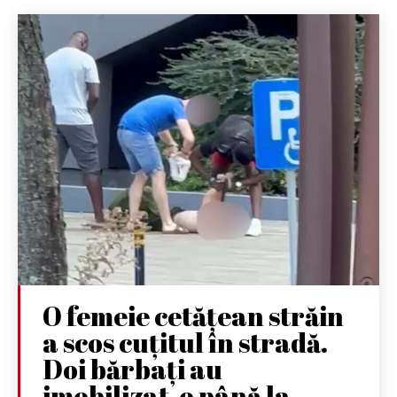
O femeie cetățean străin
a scos cuțitul în stradă.
Doi bărbați au
imobilizat-o până la