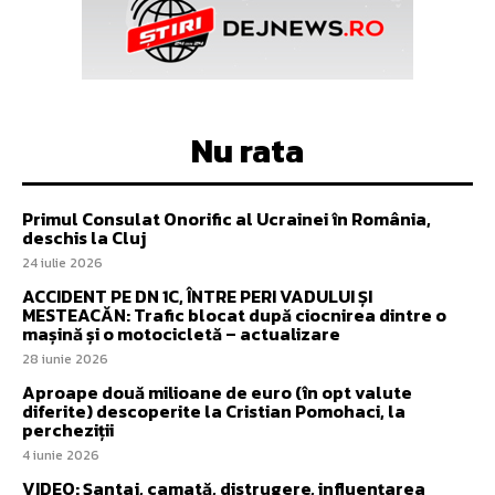
Nu rata
Primul Consulat Onorific al Ucrainei în România,
deschis la Cluj
24 iulie 2026
ACCIDENT PE DN 1C, ÎNTRE PERI VADULUI ȘI
MESTEACĂN: Trafic blocat după ciocnirea dintre o
mașină și o motocicletă – actualizare
28 iunie 2026
Aproape două milioane de euro (în opt valute
diferite) descoperite la Cristian Pomohaci, la
percheziții
4 iunie 2026
VIDEO: Șantaj, camată, distrugere, influențarea