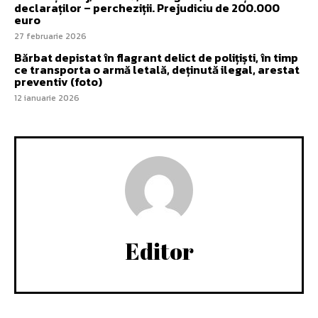
declaraților – percheziții. Prejudiciu de 200.000
euro
27 februarie 2026
Bărbat depistat în flagrant delict de polițiști, în timp
ce transporta o armă letală, deținută ilegal, arestat
preventiv (foto)
12 ianuarie 2026
Editor