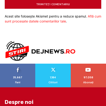
Acest site folosește Akismet pentru a reduce spamul.
Află cum
sunt procesate datele comentariilor tale
.
35,667
1,184
97,058
Fani
Cititori
Abonați
Despre noi