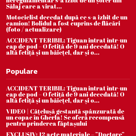
neregulamentar s-a izbit de un șofer din
Sălaj care a virat...
Motociclist decedat după ce s-a izbit de un
camion! Bolidul a fost cuprins de flăcări
(foto / actualizare)
ACCIDENT TERIBIL: Tiguan intrat într-un
cap de pod – O fetiță de 9 ani decedată! O
altă fetiță și un băiețel, dar și o...
Populare
ACCIDENT TERIBIL: Tiguan intrat într-un
cap de pod – O fetiță de 9 ani decedată! O
altă fetiță și un băiețel, dar și o...
VIDEO | Căţeluşă gestantă spânzurată de
un copac în Gherla! Se oferă recompensă
pentru prinderea făptaşului
EXCLUSIV: 12 acte materiale – ”Doctore”