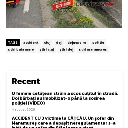
TAGS
accident
cluj
dej
dejnews.ro
politie
stiri baia mare
știri cluj
știri dej
stiri maramures
Recent
O femeie cetățean străin a scos cuțitul în stradă.
Doi bărbați au imobilizat-o până la sosirea
poliției (VIDEO)
4 august 2026
ACCIDENT CU 3 victime la CÂȚCĂU: Un șofer din
Maramureș care a depășit neregulamentar s-a
izbit de un șofer din Sălaj care a virat...