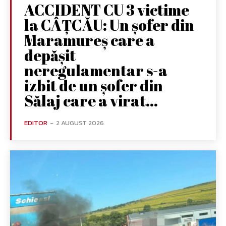
ACCIDENT CU 3 victime
la CÂȚCĂU: Un șofer din
Maramureș care a
depășit
neregulamentar s-a
izbit de un șofer din
Sălaj care a virat...
EDITOR
-
2 AUGUST 2026