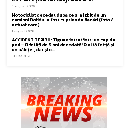
2 august 2026
Motociclist decedat după ce s-a izbit de un
camion! Bolidul a fost cuprins de flăcări (foto /
actualizare)
1 august 2026
ACCIDENT TERIBIL: Tiguan intrat într-un cap de
pod – O fetiță de 9 ani decedată! O altă fetiță și
un băiețel, dar și o...
31 iulie 2026