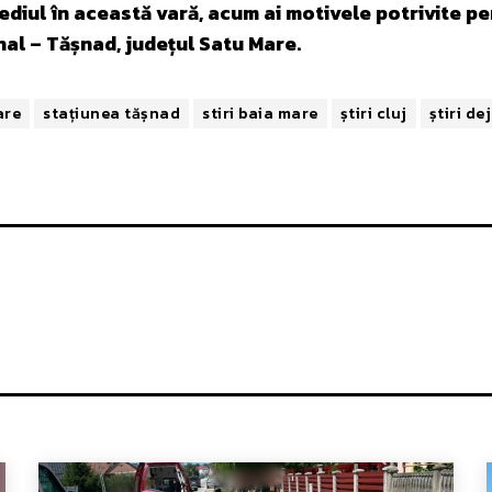
ediul în această vară, acum ai motivele potrivite pe
nal – Tășnad, județul Satu Mare.
are
stațiunea tășnad
stiri baia mare
știri cluj
știri dej