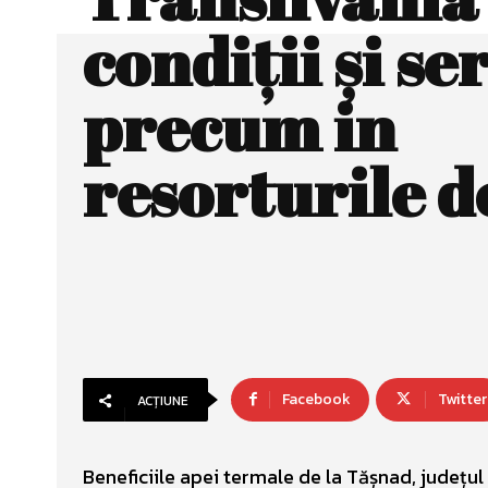
condiții și ser
precum in
resorturile d
Facebook
Twitter
ACȚIUNE
Beneficiile apei termale de la Tășnad, județu