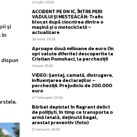
24 iulie 2026
ACCIDENT PE DN 1C, ÎNTRE PERI
VADULUI ȘI MESTEACĂN: Trafic
blocat după ciocnirea dintre o
ii și
mașină și o motocicletă –
actualizare
 în
28 iunie 2026
Aproape două milioane de euro (în
opt valute diferite) descoperite la
Cristian Pomohaci, la percheziții
a dispun
4 iunie 2026
VIDEO: Șantaj, camată, distrugere,
influențarea declaraților –
percheziții. Prejudiciu de 200.000
euro
27 februarie 2026
rstele,
Bărbat depistat în flagrant delict
de polițiști, în timp ce transporta o
armă letală, deținută ilegal,
arestat preventiv (foto)
12 ianuarie 2026