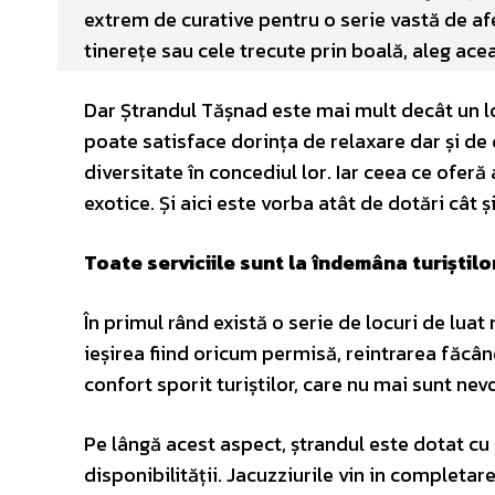
extrem de curative pentru o serie vastă de a
tinerețe sau cele trecute prin boală, aleg ace
Dar Ștrandul Tășnad este mai mult decât un l
poate satisface dorința de relaxare dar și de d
diversitate în concediul lor. Iar ceea ce ofer
exotice. Și aici este vorba atât de dotări cât și
Toate serviciile sunt la îndemâna turiștil
În primul rând există o serie de locuri de luat 
ieșirea fiind oricum permisă, reintrarea făcân
confort sporit turiștilor, care nu mai sunt nev
Pe lângă acest aspect, ștrandul este dotat cu ș
disponibilității. Jacuzziurile vin in completar