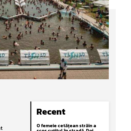
Recent
O femeie cetățean străin a
nt
scos cuțitul în stradă. Doi