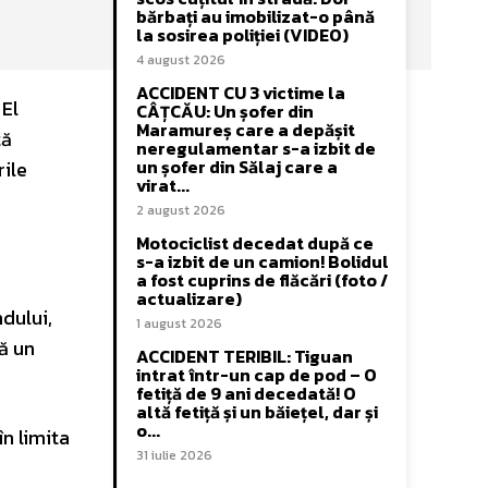
bărbați au imobilizat-o până
la sosirea poliției (VIDEO)
4 august 2026
ACCIDENT CU 3 victime la
 El
CÂȚCĂU: Un șofer din
Maramureș care a depășit
tă
neregulamentar s-a izbit de
un șofer din Sălaj care a
rile
virat...
2 august 2026
Motociclist decedat după ce
s-a izbit de un camion! Bolidul
a fost cuprins de flăcări (foto /
actualizare)
ndului,
1 august 2026
ră un
ACCIDENT TERIBIL: Tiguan
intrat într-un cap de pod – O
fetiță de 9 ani decedată! O
altă fetiță și un băiețel, dar și
o...
în limita
31 iulie 2026