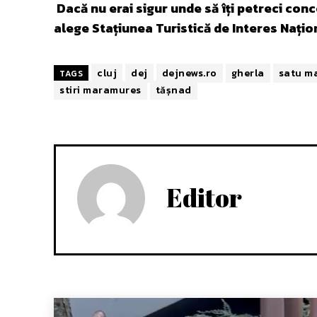
Dacă nu erai sigur unde să îți petreci conc
alege Stațiunea Turistică de Interes Națio
cluj
dej
dejnews.ro
gherla
satu m
TAGS
stiri maramures
tășnad
Editor