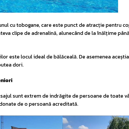
nul cu tobogane, care este punct de atracție pentru cop
câteva clipe de adrenalină, alunecând de la înălțime până
piilor este locul ideal de bălăceală. De asemenea acești
putea dori.
niori
sajul sunt extrem de indrăgite de persoane de toate vâ
rdonate de o persoană acreditată.