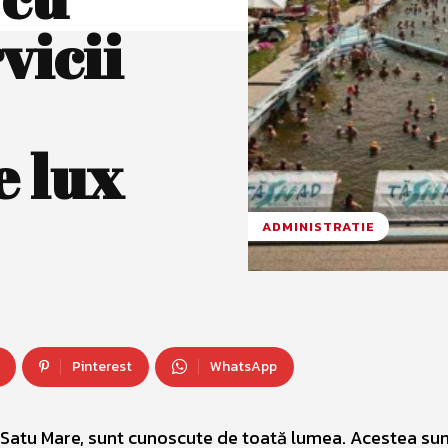
vicii
e lux
ADMINISTRATIE
Pinterest
WhatsApp
l Satu Mare, sunt cunoscute de toată lumea. Acestea su