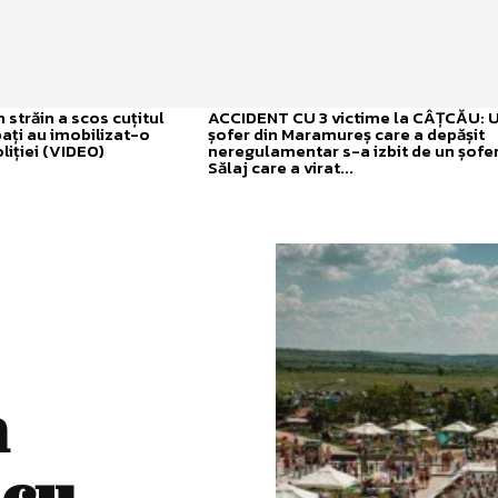
străin a scos cuțitul
ACCIDENT CU 3 victime la CÂȚCĂU: 
bați au imobilizat-o
șofer din Maramureș care a depășit
liției (VIDEO)
neregulamentar s-a izbit de un șofer
Sălaj care a virat...
n
 cu