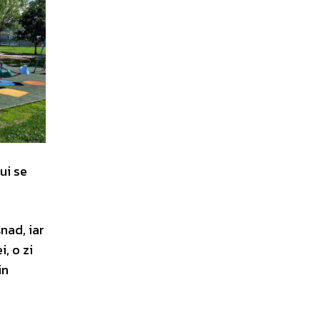
ui se
nad, iar
, o zi
in