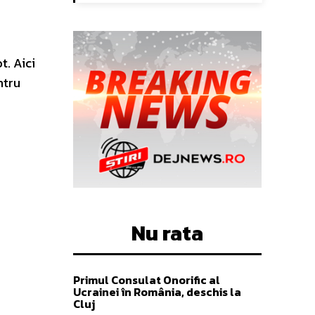
t. Aici
ntru
Nu rata
Primul Consulat Onorific al
Ucrainei în România, deschis la
Cluj