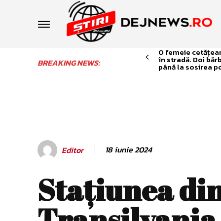
O femeie cetățean 
în stradă. Doi băr
BREAKING NEWS:
până la sosirea po
18 iunie 2024
Editor
Stațiunea di
Transilvania