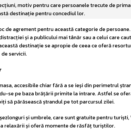
fecțiuni, motiv pentru care persoanele trecute de prima
astă destinație pentru concediul lor.
oc de agrement pentru această categorie de persoane.
istracției și a publicului mai tânăr sau a celui care cau
ă această destinație se apropie de ceea ce oferă resortu
 de servicii.
or
masa, accesibile chiar fără a se ieși din perimetrul ștra
du-se pe baza brățării primite la intrare. Astfel se ofe
oiți să părăsească ștrandul pe tot parcursul zilei.
ezlonguri și umbrele, care sunt gratuite pentru turiști, 
ea relaxării și oferă momente de răsfăț turiștilor.