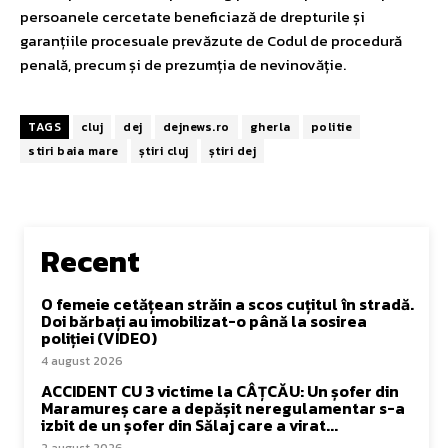
persoanele cercetate beneficiază de drepturile și
garanțiile procesuale prevăzute de Codul de procedură
penală, precum și de prezumția de nevinovăție.
TAGS
cluj
dej
dejnews.ro
gherla
politie
stiri baia mare
știri cluj
știri dej
Recent
O femeie cetățean străin a scos cuțitul în stradă.
Doi bărbați au imobilizat-o până la sosirea
poliției (VIDEO)
4 august 2026
ACCIDENT CU 3 victime la CÂȚCĂU: Un șofer din
Maramureș care a depășit neregulamentar s-a
izbit de un șofer din Sălaj care a virat...
2 august 2026