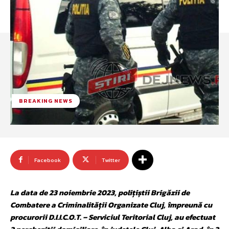
BREAKING NEWS
Facebook
Twitter
La data de 23 noiembrie 2023, polițiștii Brigăzii de
Combatere a Criminalității Organizate Cluj, împreună cu
procurorii D.I.I.C.O.T. – Serviciul Teritorial Cluj, au efectuat