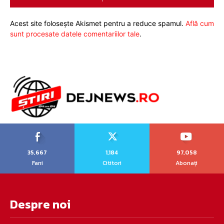
Acest site folosește Akismet pentru a reduce spamul.
Află cum
sunt procesate datele comentariilor tale
.
35,667
1,184
97,058
Fani
Cititori
Abonați
Despre noi