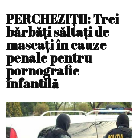
PERCHEZIȚII: Trei
bărbăți săltați de
mascați în cauze
penale pentru
pornografie
infantilă