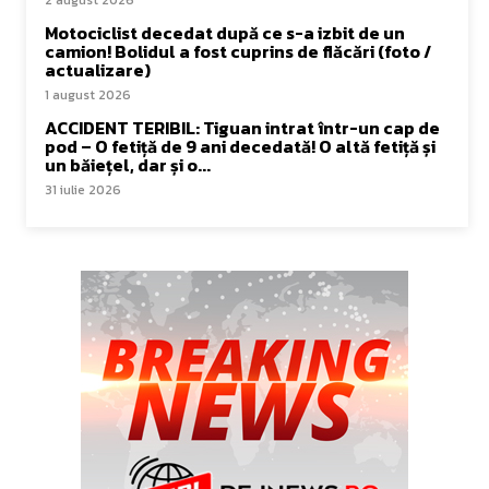
Motociclist decedat după ce s-a izbit de un
camion! Bolidul a fost cuprins de flăcări (foto /
actualizare)
1 august 2026
ACCIDENT TERIBIL: Tiguan intrat într-un cap de
pod – O fetiță de 9 ani decedată! O altă fetiță și
un băiețel, dar și o...
31 iulie 2026