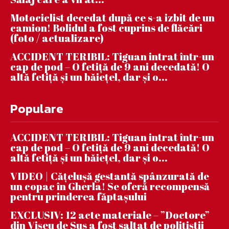
Motociclist decedat după ce s-a izbit de un
camion! Bolidul a fost cuprins de flăcări
(foto / actualizare)
ACCIDENT TERIBIL: Tiguan intrat într-un
cap de pod – O fetiță de 9 ani decedată! O
altă fetiță și un băiețel, dar și o...
Populare
ACCIDENT TERIBIL: Tiguan intrat într-un
cap de pod – O fetiță de 9 ani decedată! O
altă fetiță și un băiețel, dar și o...
VIDEO | Căţeluşă gestantă spânzurată de
un copac în Gherla! Se oferă recompensă
pentru prinderea făptaşului
EXCLUSIV: 12 acte materiale – ”Doctore”
din Vișeu de Sus a fost saltat de polițiștii