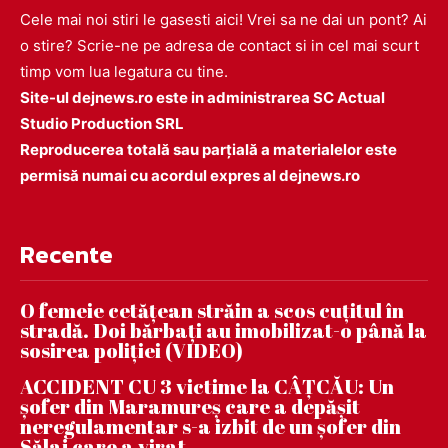
Cele mai noi stiri le gasesti aici! Vrei sa ne dai un pont? Ai
o stire? Scrie-ne pe adresa de contact si in cel mai scurt
timp vom lua legatura cu tine.
Site-ul dejnews.ro este in administrarea SC Actual
Studio Production SRL
Reproducerea totală sau parțială a materialelor este
permisă numai cu acordul expres al dejnews.ro
Recente
O femeie cetățean străin a scos cuțitul în
stradă. Doi bărbați au imobilizat-o până la
sosirea poliției (VIDEO)
ACCIDENT CU 3 victime la CÂȚCĂU: Un
șofer din Maramureș care a depășit
neregulamentar s-a izbit de un șofer din
Sălaj care a virat...