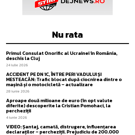
Nu rata
Primul Consulat Onorific al Ucrainei în România,
deschis la Cluj
24 iulie 2026
ACCIDENT PE DN 1C, ÎNTRE PERI VADULUI ȘI
MESTEACĂN: Trafic blocat după ciocnirea dintre o
mașină și o motocicletă – actualizare
28 iunie 2026
Aproape două milioane de euro (în opt valute
diferite) descoperite la Cristian Pomohaci, la
percheziții
4 iunie 2026
VIDEO: Șantaj, camată, distrugere, influențarea
declaraților – percheziții. Prejudiciu de 200.000