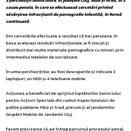
3 percheziții domiciliare, în județele Cluj, Alba și Arad, în 3
cauze penale, în care se efectuează cercetări privind
săvârșirea infracțiunii de pornografie infantilă, în formă
continuată.
Din cercetările efectuate a rezultat că trei persoane, în
baza aceleiași rezoluții infracționale, ar fi stocat și
distribuit mai multe materiale pornografice cu minori, prin
intermediul rețelelor de socializare.
În urma perchezițiilor, au fost descoperite și ridicate 3
laptopuri, un HDD și 4 telefoane mobile.
Acțiunea a beneficiat de sprijinul luptătorilor Serviciului
pentru Acțiuni Speciale din cadrul inspectoratului de
poliție județene Alba și Arad, precum și al jandarmilor
Grupării Mobile de Jandarmi Cluj.
Facem precizarea că, pe întreg parcursul procesului penal,