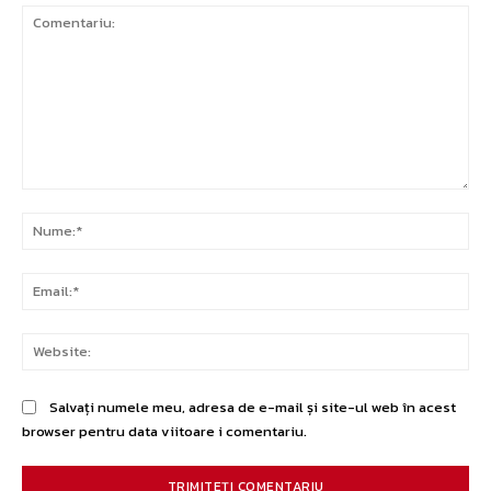
Comentariu:
Nu
Ema
Web
Salvați numele meu, adresa de e-mail și site-ul web în acest
browser pentru data viitoare i comentariu.