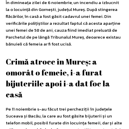
În dimineața zilei de 6 noiembrie, un incendiu a izbucnit
la o locuință din Gornești, județul Mureș. După stingerea
flăcărilor, în casă a fost găsit cadavrul unei femei. Din
verificările polițiștilor a rezultat faptul că acesta aparține
unei femei de 58 de ani, cauza fiind imediat preluată de
Parchetul de pe lângă Tribunalul Mureș, deoarece existau
bănuieli că femeia ar fi fost ucisă.
Crimă atroce în Mureş: a
omorât o femeie, i-a furat
bijuteriile apoi i-a dat foc la
casă
Pe 11 noiembrie s-au făcut trei percheziții în județele
Suceava și Bacău, la care au fost găsite bijuterii și un
telefon mobil, posibil furate din locuința femeii, dar și alte