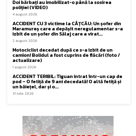
Doi bărbați au imobilizat-o până la sosirea
poliției (VIDEO)
4 august 2026
ACCIDENT CU 3 victime la CÂȚCĂU: Un șofer din
Maramureș care a depășit neregulamentar s-a
izbit de un șofer din Sălaj care a virat...
2 august 2026
Motociclist decedat după ce s-a izbit de un
camion! Bolidul a fost cuprins de flăcări (foto /
actualizare)
1 august 2026
ACCIDENT TERIBIL: Tiguan intrat într-un cap de
pod – O fetiță de 9 ani decedată! O altă fetiță și
un băiețel, dar și o...
31 iulie 2026