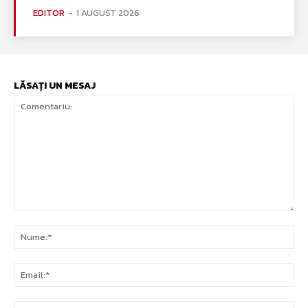
EDITOR
-
1 AUGUST 2026
LĂSAȚI UN MESAJ
Comentariu:
Nu
Ema
Web