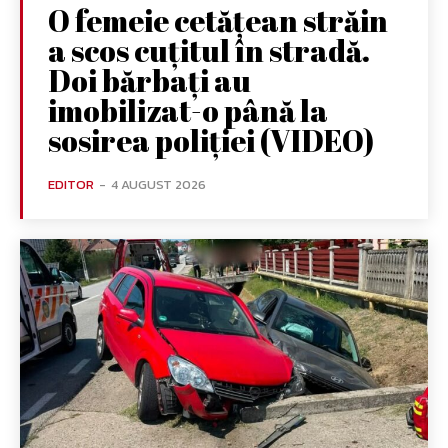
O femeie cetățean străin
a scos cuțitul în stradă.
Doi bărbați au
imobilizat-o până la
sosirea poliției (VIDEO)
EDITOR
-
4 AUGUST 2026