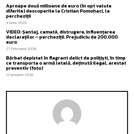
Aproape două milioane de euro (în opt valute
diferite) descoperite la Cristian Pomohaci, la
percheziții
4 iunie 2026
VIDEO: Șantaj, camată, distrugere, influențarea
declaraților – percheziții. Prejudiciu de 200.000
euro
27 februarie 2026
Bărbat depistat în flagrant delict de polițiști, în timp
ce transporta o armă letală, deținută ilegal, arestat
preventiv (foto)
12 ianuarie 2026