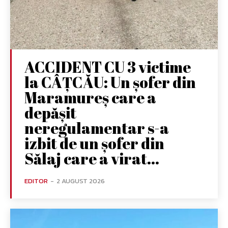
ACCIDENT CU 3 victime
la CÂȚCĂU: Un șofer din
Maramureș care a
depășit
neregulamentar s-a
izbit de un șofer din
Sălaj care a virat...
EDITOR
-
2 AUGUST 2026