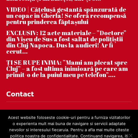
VIDEO | Căţeluşă gestantă spânzurată de
un copac în Gherla! Se oferă recompensă
pentru prinderea făptaşului
EXCLUSIV: 12 acte materiale – ”Doctore”
din Vișeu de Sus a fost saltat de polițiștii
din Cluj Napoca. Dus la audieri! Ar fi
cerut...
ȚI SE RUPE INIMA: ”Mami am plecat spre
Cluj” – a fost ultima inimioară pe care am
primit-o de la puiul meu pe telefon”....
Contact
contact@dejnews.ro
Acest website foloseste cookie-uri pentru a furniza vizitatorilor
o experienta mult mai buna de navigare si servicii adaptate
nevoilor si interesului fiecaruia. Pentru a afla mai multe citeste
politica noastra de confidentialitate. Continuand navigarea, iti