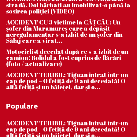
stradă. Doi bărbați au imobilizat-o până la
sosirea poliției (VIDEO)
ACCIDENT CU 3 victime la CÂȚCĂU: Un
șofer din Maramureș care a depășit
neregulamentar s-a izbit de un șofer din
Sălaj care a virat...
Motociclist decedat după ce s-a izbit de un
camion! Bolidul a fost cuprins de flăcări
(foto / actualizare)
ACCIDENT TERIBIL: Tiguan intrat într-un
cap de pod – O fetiță de 9 ani decedată! O
altă fetiță și un băiețel, dar și o...
Populare
ACCIDENT TERIBIL: Tiguan intrat într-un
cap de pod – O fetiță de 9 ani decedată! O
altă fetiță și un băiețel, dar și o...