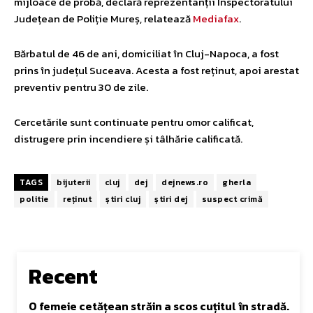
mijloace de probă, declară reprezentanții Inspectoratului
Județean de Poliție Mureș, relatează
Mediafax
.
Bărbatul de 46 de ani, domiciliat în Cluj-Napoca, a fost
prins în județul Suceava. Acesta a fost reținut, apoi arestat
preventiv pentru 30 de zile.
Cercetările sunt continuate pentru omor calificat,
distrugere prin incendiere și tâlhărie calificată.
TAGS
bijuterii
cluj
dej
dejnews.ro
gherla
politie
reținut
știri cluj
știri dej
suspect crimă
Recent
O femeie cetățean străin a scos cuțitul în stradă.