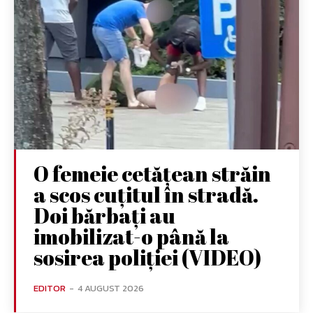
O femeie cetățean străin
a scos cuțitul în stradă.
Doi bărbați au
imobilizat-o până la
sosirea poliției (VIDEO)
EDITOR
-
4 AUGUST 2026