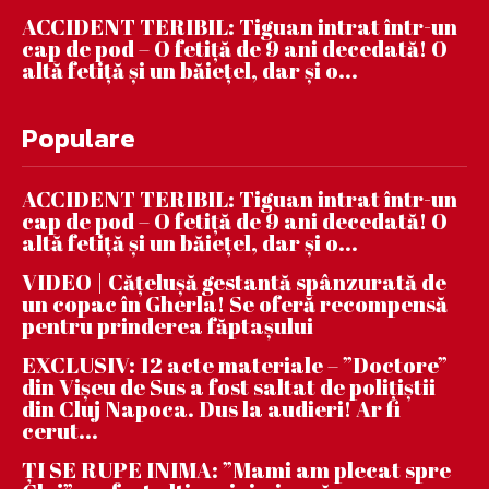
ACCIDENT TERIBIL: Tiguan intrat într-un
cap de pod – O fetiță de 9 ani decedată! O
altă fetiță și un băiețel, dar și o...
Populare
ACCIDENT TERIBIL: Tiguan intrat într-un
cap de pod – O fetiță de 9 ani decedată! O
altă fetiță și un băiețel, dar și o...
VIDEO | Căţeluşă gestantă spânzurată de
un copac în Gherla! Se oferă recompensă
pentru prinderea făptaşului
EXCLUSIV: 12 acte materiale – ”Doctore”
din Vișeu de Sus a fost saltat de polițiștii
din Cluj Napoca. Dus la audieri! Ar fi
cerut...
ȚI SE RUPE INIMA: ”Mami am plecat spre