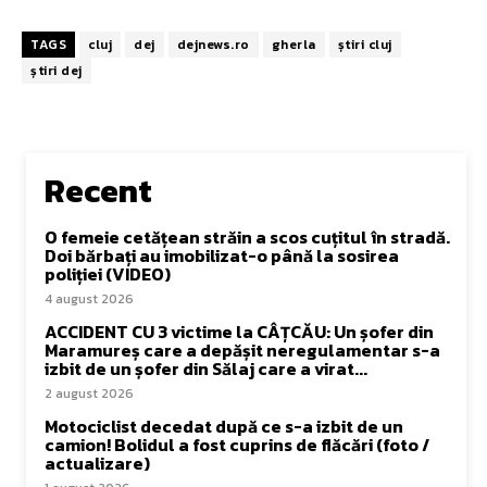
TAGS
cluj
dej
dejnews.ro
gherla
știri cluj
știri dej
Recent
O femeie cetățean străin a scos cuțitul în stradă.
Doi bărbați au imobilizat-o până la sosirea
poliției (VIDEO)
4 august 2026
ACCIDENT CU 3 victime la CÂȚCĂU: Un șofer din
Maramureș care a depășit neregulamentar s-a
izbit de un șofer din Sălaj care a virat...
2 august 2026
Motociclist decedat după ce s-a izbit de un
camion! Bolidul a fost cuprins de flăcări (foto /
actualizare)