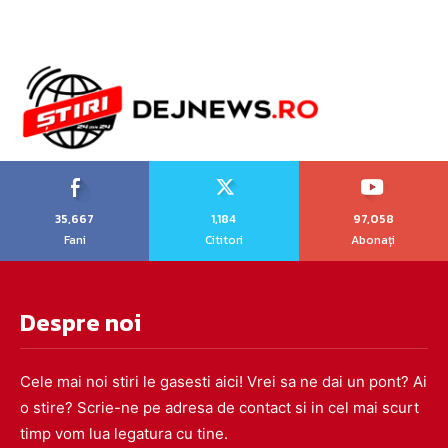
35,667
1,184
97,058
Fani
Cititori
Abonați
Despre noi
Cele mai noi stiri le gasesti aici! Vrei sa ne dai un pont? Ai
o stire? Scrie-ne pe adresa de contact si in cel mai scurt
timp vom lua legatura cu tine.