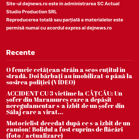
Site-ul dejnews.ro este in administrarea SC Actual
Studio Production SRL
Reproducerea totală sau parțială a materialelor este
permisă numai cu acordul expres al dejnews.ro
Recente
O femeie cetățean străin a scos cuțitul în
stradă. Doi bărbați au imobilizat-o până la
sosirea poliției (VIDEO)
ACCIDENT CU 3 victime la CÂȚCĂU: Un
șofer din Maramureș care a depășit
neregulamentar s-a izbit de un șofer din
Sălaj care a virat...
Motociclist decedat după ce s-a izbit de un
camion! Bolidul a fost cuprins de flăcări
(foto / actualizare)