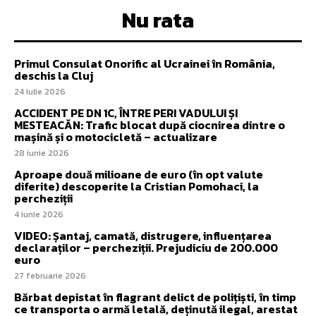
Nu rata
Primul Consulat Onorific al Ucrainei în România,
deschis la Cluj
24 iulie 2026
ACCIDENT PE DN 1C, ÎNTRE PERI VADULUI ȘI
MESTEACĂN: Trafic blocat după ciocnirea dintre o
mașină și o motocicletă – actualizare
28 iunie 2026
Aproape două milioane de euro (în opt valute
diferite) descoperite la Cristian Pomohaci, la
percheziții
4 iunie 2026
VIDEO: Șantaj, camată, distrugere, influențarea
declaraților – percheziții. Prejudiciu de 200.000
euro
27 februarie 2026
Bărbat depistat în flagrant delict de polițiști, în timp
ce transporta o armă letală, deținută ilegal, arestat