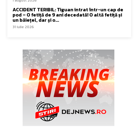
1 august 2026
ACCIDENT TERIBIL: Tiguan intrat într-un cap de
pod – O fetiță de 9 ani decedată! O altă fetiță și
un băiețel, dar și o...
31 iulie 2026