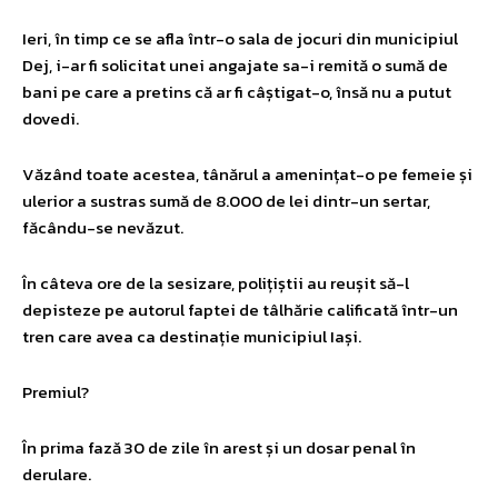
Ieri, în timp ce se afla într-o sala de jocuri din municipiul
Dej, i-ar fi solicitat unei angajate sa-i remită o sumă de
bani pe care a pretins că ar fi câștigat-o, însă nu a putut
dovedi.
Văzând toate acestea, tânărul a amenințat-o pe femeie și
ulerior a sustras sumă de 8.000 de lei dintr-un sertar,
făcându-se nevăzut.
În câteva ore de la sesizare, polițiștii au reușit să-l
depisteze pe autorul faptei de tâlhărie calificată într-un
tren care avea ca destinație municipiul Iași.
Premiul?
În prima fază 30 de zile în arest și un dosar penal în
derulare.