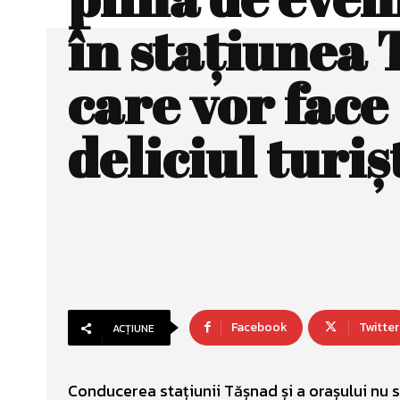
în stațiunea 
care vor face
deliciul turiș
Facebook
Twitter
ACȚIUNE
Conducerea stațiunii Tășnad și a orașului nu 