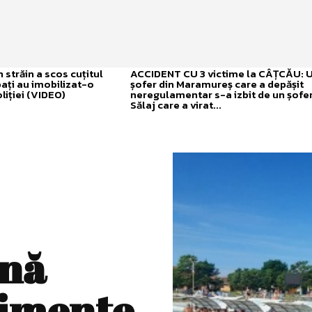
străin a scos cuțitul
ACCIDENT CU 3 victime la CÂȚCĂU: 
bați au imobilizat-o
șofer din Maramureș care a depășit
liției (VIDEO)
neregulamentar s-a izbit de un șofer
Sălaj care a virat...
ună
nimente