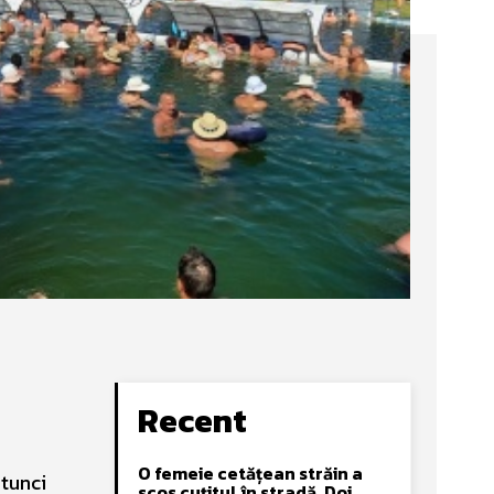
Recent
O femeie cetățean străin a
atunci
scos cuțitul în stradă. Doi