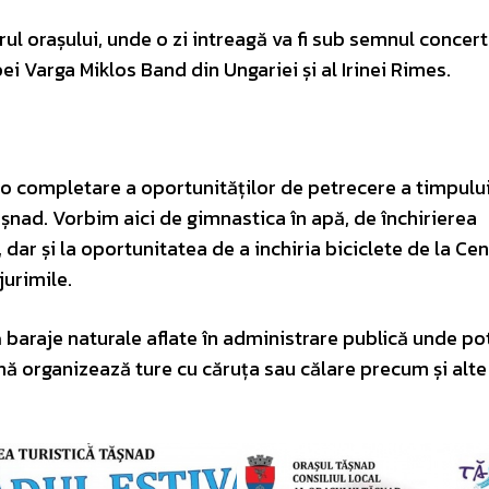
rul orașului, unde o zi intreagă va fi sub semnul concert
ei Varga Miklos Band din Ungariei și al Irinei Rimes.
o completare a oportunităților de petrecere a timpului
ășnad. Vorbim aici de gimnastica în apă, de închirierea
l, dar și la oportunitatea de a inchiria biciclete de la Ce
urimile.
 baraje naturale aflate în administrare publică unde pot
onă organizează ture cu căruța sau călare precum și alte