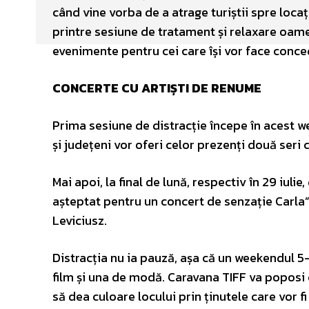
când vine vorba de a atrage turiștii spre locaț
printre sesiune de tratament și relaxare oamen
evenimente pentru cei care își vor face conce
CONCERTE CU ARTIȘTI DE RENUME
Prima sesiune de distracție începe în acest week
și județeni vor oferi celor prezenți două seri
Mai apoi, la final de lună, respectiv în 29 iuli
așteptat pentru un concert de senzație Carla”
Leviciusz.
Distracția nu ia pauză, așa că un weekendul 5-6
film și una de modă. Caravana TIFF va poposi c
să dea culoare locului prin ținutele care vor f