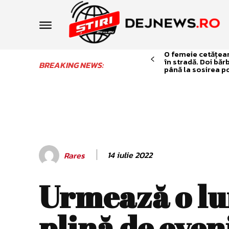
O femeie cetățean 
în stradă. Doi băr
BREAKING NEWS:
până la sosirea po
14 iulie 2022
Rares
Urmează o l
plină de eve