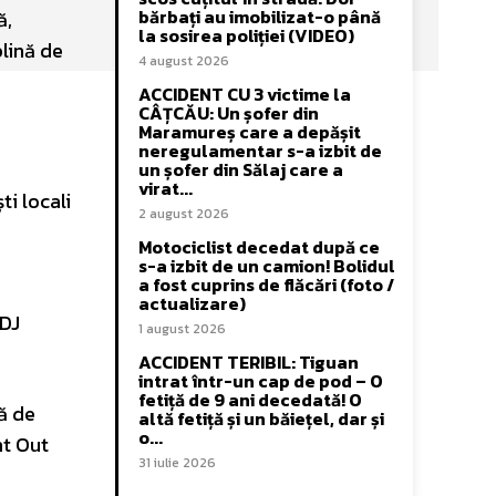
bărbați au imobilizat-o până
ă,
la sosirea poliției (VIDEO)
plină de
4 august 2026
ACCIDENT CU 3 victime la
CÂȚCĂU: Un șofer din
Maramureș care a depășit
neregulamentar s-a izbit de
un șofer din Sălaj care a
virat...
ti locali
2 august 2026
Motociclist decedat după ce
s-a izbit de un camion! Bolidul
a fost cuprins de flăcări (foto /
actualizare)
 DJ
1 august 2026
ACCIDENT TERIBIL: Tiguan
intrat într-un cap de pod – O
fetiță de 9 ani decedată! O
ră de
altă fetiță și un băiețel, dar și
o...
ht Out
31 iulie 2026