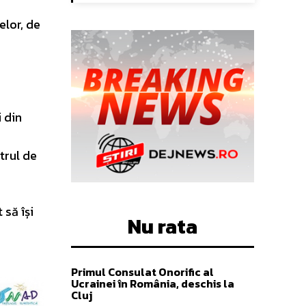
elor, de
 din
ntrul de
 să își
Nu rata
Primul Consulat Onorific al
Ucrainei în România, deschis la
Cluj