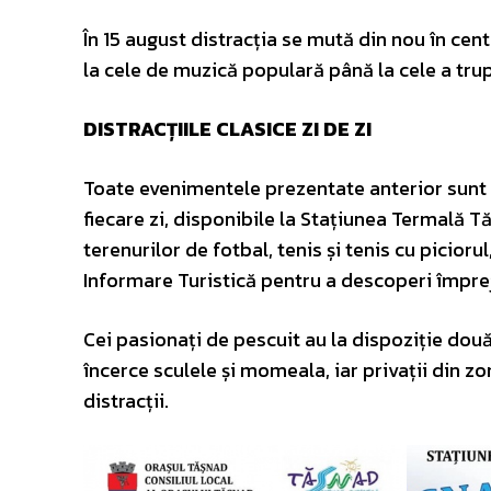
În 15 august distracția se mută din nou în cent
la cele de muzică populară până la cele a trup
DISTRACȚIILE CLASICE ZI DE ZI
Toate evenimentele prezentate anterior sunt 
fiecare zi, disponibile la Stațiunea Termală T
terenurilor de fotbal, tenis și tenis cu picioru
Informare Turistică pentru a descoperi împrej
Cei pasionați de pescuit au la dispoziție două
încerce sculele și momeala, iar privații din z
distracții.