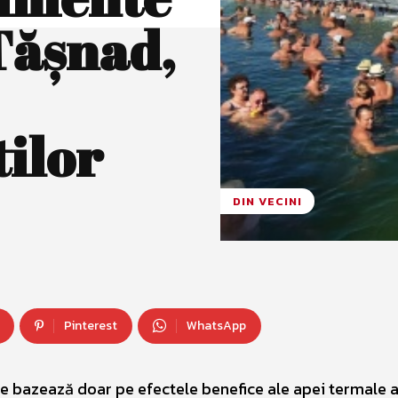
Tășnad,
tilor
DIN VECINI
Pinterest
WhatsApp
se bazează doar pe efectele benefice ale apei termale 