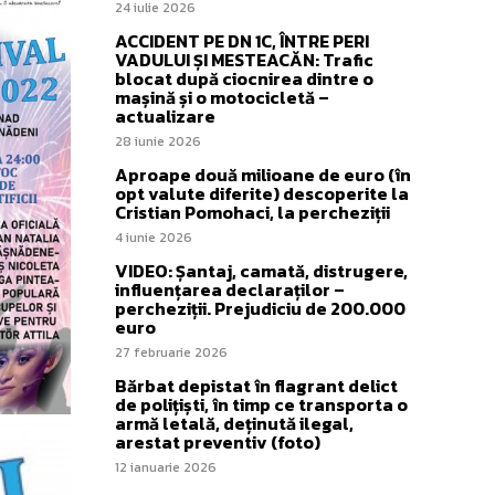
24 iulie 2026
ACCIDENT PE DN 1C, ÎNTRE PERI
VADULUI ȘI MESTEACĂN: Trafic
blocat după ciocnirea dintre o
mașină și o motocicletă –
actualizare
28 iunie 2026
Aproape două milioane de euro (în
opt valute diferite) descoperite la
Cristian Pomohaci, la percheziții
4 iunie 2026
VIDEO: Șantaj, camată, distrugere,
influențarea declaraților –
percheziții. Prejudiciu de 200.000
euro
27 februarie 2026
Bărbat depistat în flagrant delict
de polițiști, în timp ce transporta o
armă letală, deținută ilegal,
arestat preventiv (foto)
12 ianuarie 2026