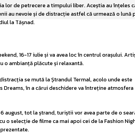
ia lor de petrecere a timpului liber. Aceștia au înțeles c
ii au nevoie și de distracție astfel că urmează o lună 
diul la Tășnad.
end, 16-17 iulie și va avea loc în centrul orașului. Artiș
 cu o ambianță plăcute și relaxantă.
e, distracția se mută la Ștrandul Termal, acolo unde este
s Dreams, în a cărui deschidere va întreține atmosfera
 august, tot la ștrand, turiștii vor avea parte de o sea
u o selecție de filme ca mai apoi cei de la Fashion Nig
i prezentate.