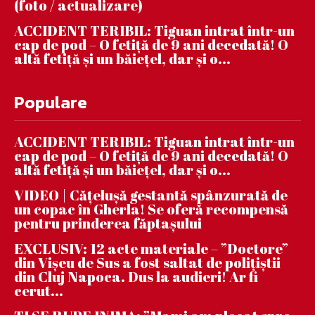
(foto / actualizare)
ACCIDENT TERIBIL: Tiguan intrat într-un
cap de pod – O fetiță de 9 ani decedată! O
altă fetiță și un băiețel, dar și o...
Populare
ACCIDENT TERIBIL: Tiguan intrat într-un
cap de pod – O fetiță de 9 ani decedată! O
altă fetiță și un băiețel, dar și o...
VIDEO | Căţeluşă gestantă spânzurată de
un copac în Gherla! Se oferă recompensă
pentru prinderea făptaşului
EXCLUSIV: 12 acte materiale – ”Doctore”
din Vișeu de Sus a fost saltat de polițiștii
din Cluj Napoca. Dus la audieri! Ar fi
cerut...