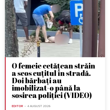
O femeie cetățean străin
a scos cuțitul în stradă.
Doi bărbați au
imobilizat-o până la
sosirea poliției (VIDEO)
EDITOR
-
4 AUGUST 2026