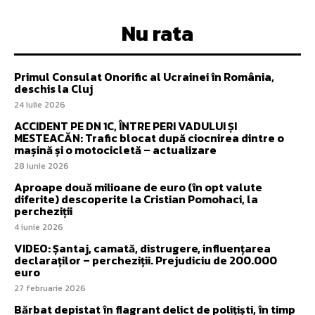
Nu rata
Primul Consulat Onorific al Ucrainei în România,
deschis la Cluj
24 iulie 2026
ACCIDENT PE DN 1C, ÎNTRE PERI VADULUI ȘI
MESTEACĂN: Trafic blocat după ciocnirea dintre o
mașină și o motocicletă – actualizare
28 iunie 2026
Aproape două milioane de euro (în opt valute
diferite) descoperite la Cristian Pomohaci, la
percheziții
4 iunie 2026
VIDEO: Șantaj, camată, distrugere, influențarea
declaraților – percheziții. Prejudiciu de 200.000
euro
27 februarie 2026
Bărbat depistat în flagrant delict de polițiști, în timp