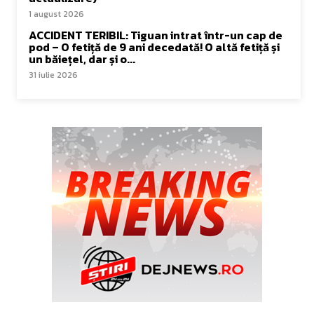
1 august 2026
ACCIDENT TERIBIL: Tiguan intrat într-un cap de
pod – O fetiță de 9 ani decedată! O altă fetiță și
un băiețel, dar și o...
31 iulie 2026