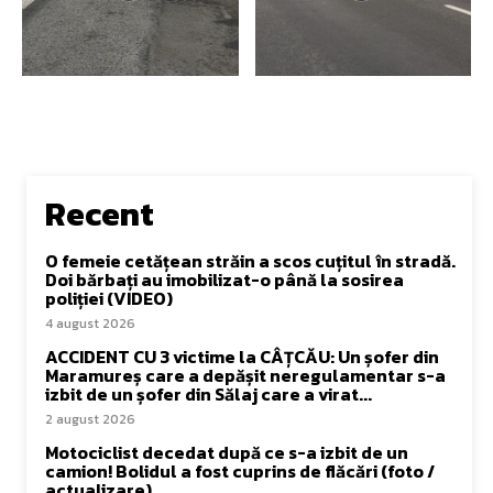
Recent
O femeie cetățean străin a scos cuțitul în stradă.
Doi bărbați au imobilizat-o până la sosirea
poliției (VIDEO)
4 august 2026
ACCIDENT CU 3 victime la CÂȚCĂU: Un șofer din
Maramureș care a depășit neregulamentar s-a
izbit de un șofer din Sălaj care a virat...
2 august 2026
Motociclist decedat după ce s-a izbit de un
camion! Bolidul a fost cuprins de flăcări (foto /
actualizare)