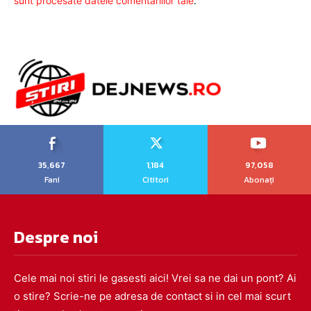
sunt procesate datele comentariilor tale
.
35,667
1,184
97,058
Fani
Cititori
Abonați
Despre noi
Cele mai noi stiri le gasesti aici! Vrei sa ne dai un pont? Ai
o stire? Scrie-ne pe adresa de contact si in cel mai scurt