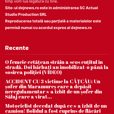
timp vom lua legatura cu tine.
Site-ul dejnews.ro este in administrarea SC Actual
Studio Production SRL
Reproducerea totală sau parțială a materialelor este
permisă numai cu acordul expres al dejnews.ro
Recente
O femeie cetățean străin a scos cuțitul în
stradă. Doi bărbați au imobilizat-o până la
sosirea poliției (VIDEO)
ACCIDENT CU 3 victime la CÂȚCĂU: Un
șofer din Maramureș care a depășit
neregulamentar s-a izbit de un șofer din
Sălaj care a virat...
Motociclist decedat după ce s-a izbit de un
camion! Bolidul a fost cuprins de flăcări