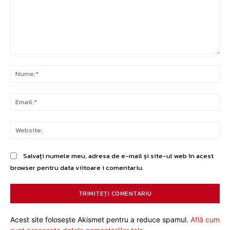
Comentariu:
Nu
Ema
Web
Salvați numele meu, adresa de e-mail și site-ul web în acest
browser pentru data viitoare i comentariu.
Acest site folosește Akismet pentru a reduce spamul.
Află cum