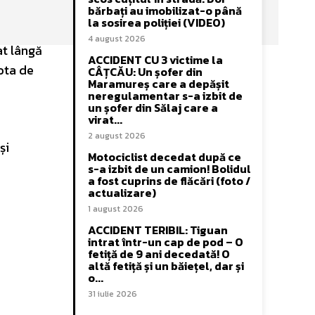
bărbați au imobilizat-o până
la sosirea poliției (VIDEO)
4 august 2026
at lângă
ACCIDENT CU 3 victime la
nota de
CÂȚCĂU: Un șofer din
Maramureș care a depășit
neregulamentar s-a izbit de
un șofer din Sălaj care a
virat...
2 august 2026
și
Motociclist decedat după ce
s-a izbit de un camion! Bolidul
a fost cuprins de flăcări (foto /
actualizare)
1 august 2026
ACCIDENT TERIBIL: Tiguan
intrat într-un cap de pod – O
fetiță de 9 ani decedată! O
altă fetiță și un băiețel, dar și
o...
31 iulie 2026