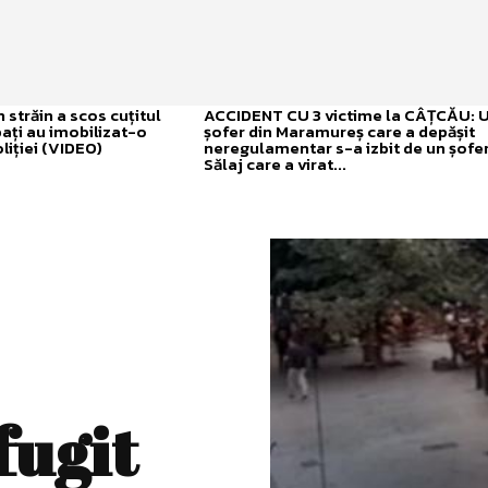
străin a scos cuțitul
ACCIDENT CU 3 victime la CÂȚCĂU: 
bați au imobilizat-o
șofer din Maramureș care a depășit
liției (VIDEO)
neregulamentar s-a izbit de un șofer
Sălaj care a virat...
fugit