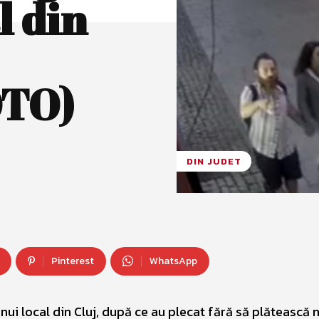
l din
OTO)
DIN JUDET
Pinterest
WhatsApp
unui local din Cluj, după ce au plecat fără să plătească 