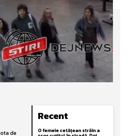
Recent
O femeie cetățean străin a
nota de
scos cuțitul în stradă. Doi