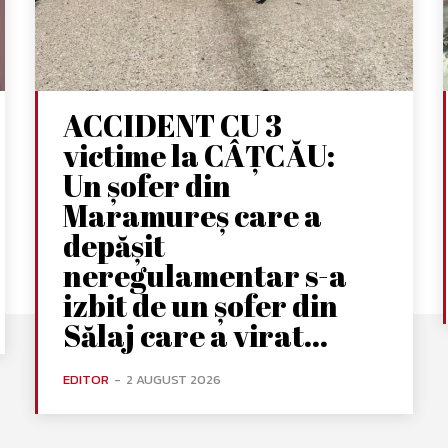
ACCIDENT CU 3
victime la CÂȚCĂU:
Un șofer din
Maramureș care a
depășit
neregulamentar s-a
izbit de un șofer din
Sălaj care a virat...
EDITOR
-
2 AUGUST 2026