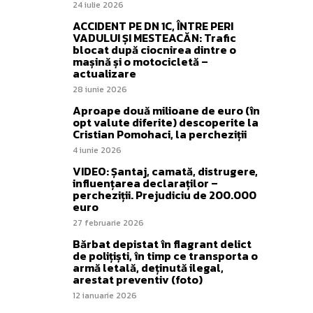
24 iulie 2026
ACCIDENT PE DN 1C, ÎNTRE PERI
VADULUI ȘI MESTEACĂN: Trafic
blocat după ciocnirea dintre o
mașină și o motocicletă –
actualizare
28 iunie 2026
Aproape două milioane de euro (în
opt valute diferite) descoperite la
Cristian Pomohaci, la percheziții
4 iunie 2026
VIDEO: Șantaj, camată, distrugere,
influențarea declaraților –
percheziții. Prejudiciu de 200.000
euro
27 februarie 2026
Bărbat depistat în flagrant delict
de polițiști, în timp ce transporta o
armă letală, deținută ilegal,
arestat preventiv (foto)
12 ianuarie 2026