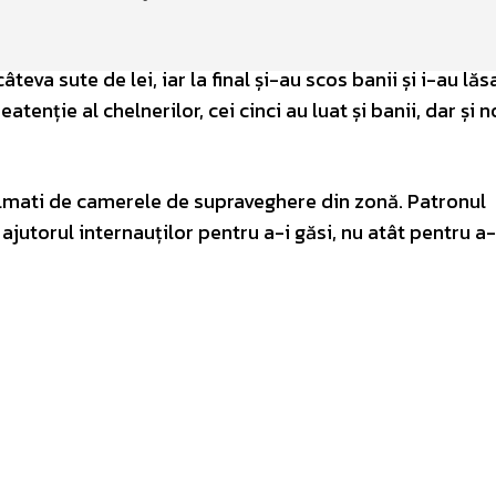
va sute de lei, iar la final și-au scos banii și i-au lăs
enție al chelnerilor, cei cinci au luat și banii, dar și 
 filmati de camerele de supraveghere din zonă. Patronul
ajutorul internauților pentru a-i găsi, nu atât pentru a-