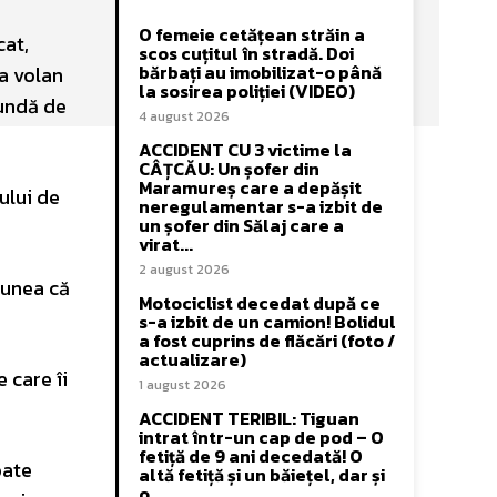
O femeie cetățean străin a
cat,
scos cuțitul în stradă. Doi
bărbați au imobilizat-o până
la volan
la sosirea poliției (VIDEO)
pundă de
4 august 2026
ACCIDENT CU 3 victime la
CÂȚCĂU: Un șofer din
Maramureș care a depășit
ului de
neregulamentar s-a izbit de
un șofer din Sălaj care a
virat...
2 august 2026
iunea că
Motociclist decedat după ce
s-a izbit de un camion! Bolidul
a fost cuprins de flăcări (foto /
actualizare)
 care îi
1 august 2026
ACCIDENT TERIBIL: Tiguan
intrat într-un cap de pod – O
fetiță de 9 ani decedată! O
oate
altă fetiță și un băiețel, dar și
o...