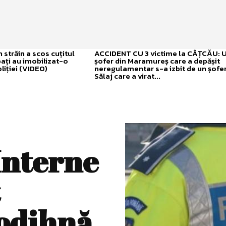
străin a scos cuțitul
ACCIDENT CU 3 victime la CÂȚCĂU: 
bați au imobilizat-o
șofer din Maramureș care a depășit
liției (VIDEO)
neregulamentar s-a izbit de un șofer
Sălaj care a virat...
Interne
 odihnă