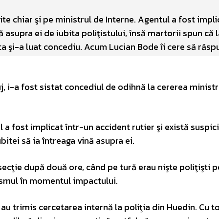
rite chiar şi pe ministrul de Interne. Agentul a fost impli
ă asupra ei de iubita poliţistului, însă martorii spun că 
esta şi-a luat concediu. Acum Lucian Bode îi cere să răs
uj, i-a fost sistat concediul de odihnă la cererea ministr
a fost implicat într-un accident rutier şi există suspic
ubitei să ia întreaga vină asupra ei.
ecţie după două ore, când pe tură erau nişte poliţişti pe
ismul în momentul impactului.
J au trimis cercetarea internă la poliţia din Huedin. Cu t