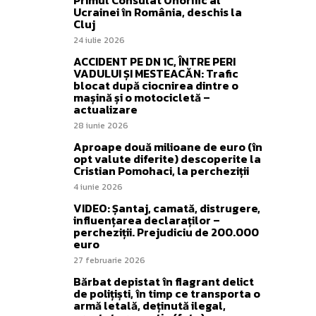
Primul Consulat Onorific al
Ucrainei în România, deschis la
Cluj
24 iulie 2026
ACCIDENT PE DN 1C, ÎNTRE PERI
VADULUI ȘI MESTEACĂN: Trafic
blocat după ciocnirea dintre o
mașină și o motocicletă –
actualizare
28 iunie 2026
Aproape două milioane de euro (în
opt valute diferite) descoperite la
Cristian Pomohaci, la percheziții
4 iunie 2026
VIDEO: Șantaj, camată, distrugere,
influențarea declaraților –
percheziții. Prejudiciu de 200.000
euro
27 februarie 2026
Bărbat depistat în flagrant delict
de polițiști, în timp ce transporta o
armă letală, deținută ilegal,