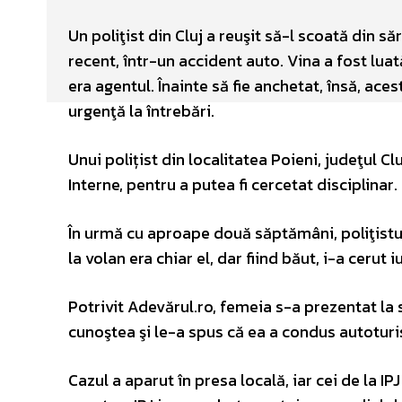
Un poliţist din Cluj a reuşit să-l scoată din să
recent, într-un accident auto. Vina a fost luat
era agentul. Înainte să fie anchetat, însă, ac
urgenţă la întrebări.
Unui polițist din localitatea Poieni, judeţul Cl
Interne, pentru a putea fi cercetat disciplinar.
În urmă cu aproape două săptămâni, poliţistul 
la volan era chiar el, dar fiind băut, i-a cerut i
Potrivit Adevărul.ro, femeia s-a prezentat la s
cunoştea şi le-a spus că ea a condus autotur
Cazul a aparut în presa locală, iar cei de la IP