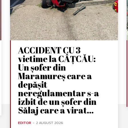
ACCIDENT CU 3
victime la CÂȚCĂU:
Un șofer din
Maramureș care a
depășit
neregulamentar s-a
izbit de un șofer din
Sălaj care a virat...
EDITOR
-
2 AUGUST 2026