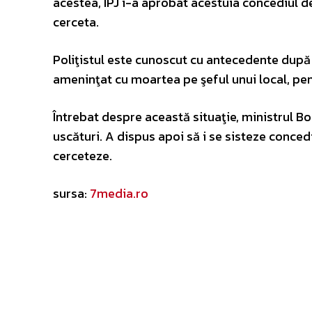
acestea, IPJ i-a aprobat acestuia concediul de
cerceta.
Poliţistul este cunoscut cu antecedente după c
ameninţat cu moartea pe şeful unui local, pent
Întrebat despre această situaţie, ministrul B
uscături. A dispus apoi să i se sisteze concediu
cerceteze.
sursa:
7media.ro