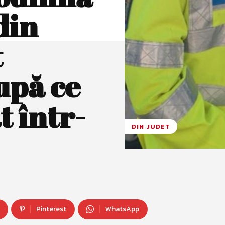
din
t
upă ce
t într-
DIN JUDET
Pinterest
WhatsApp