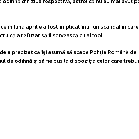
 odihnă din ziua respectivă, astfel că nu au mai avut p
e în luna aprilie a fost implicat într-un scandal în care
ru că a refuzat să îl servească cu alcool.
ode a precizat că îşi asumă să scape Poliţia Română de
l de odihnă şi să fie pus la dispoziţia celor care trebui