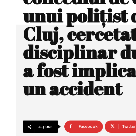
unui polițist 
Cluj, cerceta
disciplinar d
a fost implica
un accident
Facebook
Twitter
ACȚIUNE