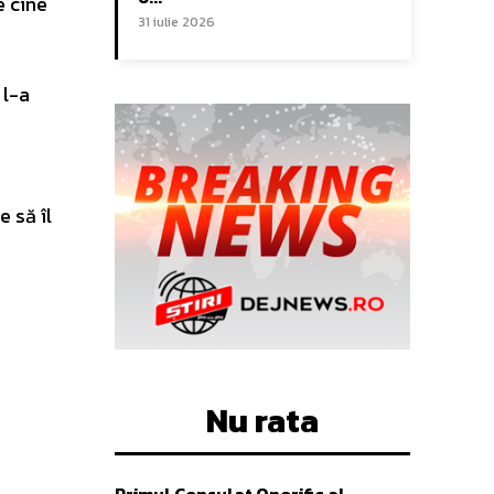
e cine
31 iulie 2026
 l-a
e să îl
Nu rata