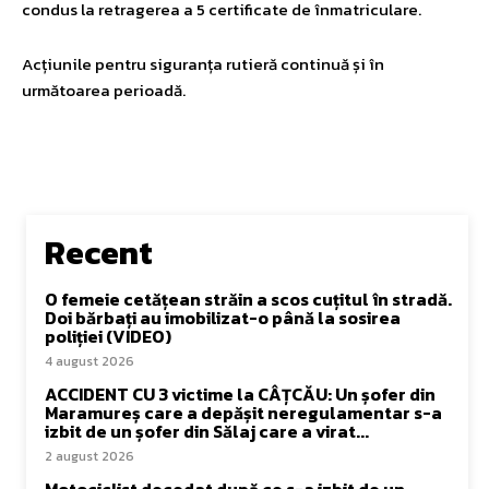
condus la retragerea a 5 certificate de înmatriculare.
Acțiunile pentru siguranța rutieră continuă și în
următoarea perioadă.
Recent
O femeie cetățean străin a scos cuțitul în stradă.
Doi bărbați au imobilizat-o până la sosirea
poliției (VIDEO)
4 august 2026
ACCIDENT CU 3 victime la CÂȚCĂU: Un șofer din
Maramureș care a depășit neregulamentar s-a
izbit de un șofer din Sălaj care a virat...
2 august 2026
Motociclist decedat după ce s-a izbit de un