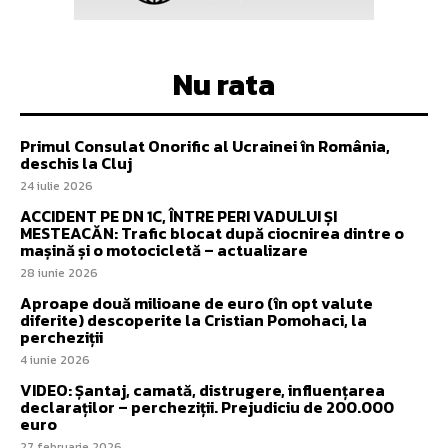
Nu rata
Primul Consulat Onorific al Ucrainei în România,
deschis la Cluj
24 iulie 2026
ACCIDENT PE DN 1C, ÎNTRE PERI VADULUI ȘI
MESTEACĂN: Trafic blocat după ciocnirea dintre o
mașină și o motocicletă – actualizare
28 iunie 2026
Aproape două milioane de euro (în opt valute
diferite) descoperite la Cristian Pomohaci, la
percheziții
4 iunie 2026
VIDEO: Șantaj, camată, distrugere, influențarea
declaraților – percheziții. Prejudiciu de 200.000
euro
27 februarie 2026