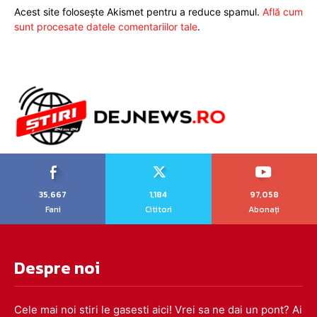
Acest site folosește Akismet pentru a reduce spamul.
Află cum
sunt procesate datele comentariilor tale
.
35,667
1,184
97,058
Fani
Cititori
Abonați
Despre noi
Cele mai noi stiri le gasesti aici! Vrei sa ne dai un pont? Ai