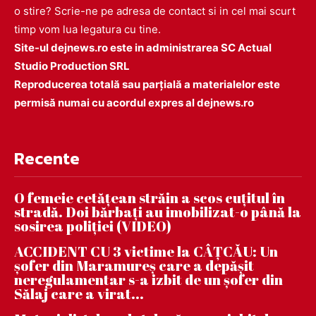
o stire? Scrie-ne pe adresa de contact si in cel mai scurt
timp vom lua legatura cu tine.
Site-ul dejnews.ro este in administrarea SC Actual
Studio Production SRL
Reproducerea totală sau parțială a materialelor este
permisă numai cu acordul expres al dejnews.ro
Recente
O femeie cetățean străin a scos cuțitul în
stradă. Doi bărbați au imobilizat-o până la
sosirea poliției (VIDEO)
ACCIDENT CU 3 victime la CÂȚCĂU: Un
șofer din Maramureș care a depășit
neregulamentar s-a izbit de un șofer din
Sălaj care a virat...