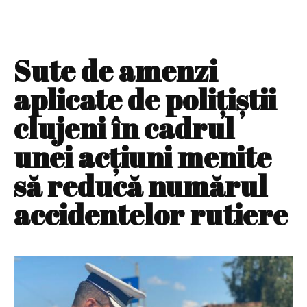
Sute de amenzi
aplicate de poliţiştii
clujeni în cadrul
unei acţiuni menite
să reducă numărul
accidentelor rutiere