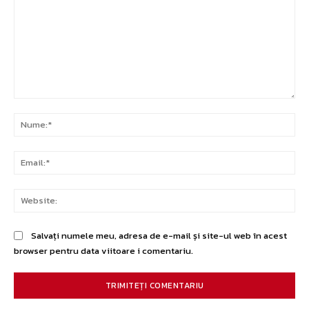
Comentariu:
Nu
Ema
Web
Salvați numele meu, adresa de e-mail și site-ul web în acest
browser pentru data viitoare i comentariu.