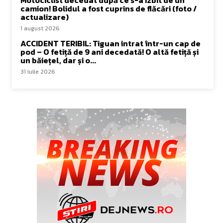
camion! Bolidul a fost cuprins de flăcări (foto /
actualizare)
1 august 2026
ACCIDENT TERIBIL: Tiguan intrat într-un cap de
pod – O fetiță de 9 ani decedată! O altă fetiță și
un băiețel, dar și o...
31 iulie 2026