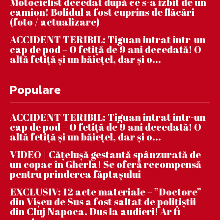
Motociclist decedat după ce s-a izbit de un
camion! Bolidul a fost cuprins de flăcări
(foto / actualizare)
ACCIDENT TERIBIL: Tiguan intrat într-un
cap de pod – O fetiță de 9 ani decedată! O
altă fetiță și un băiețel, dar și o...
Populare
ACCIDENT TERIBIL: Tiguan intrat într-un
cap de pod – O fetiță de 9 ani decedată! O
altă fetiță și un băiețel, dar și o...
VIDEO | Căţeluşă gestantă spânzurată de
un copac în Gherla! Se oferă recompensă
pentru prinderea făptaşului
EXCLUSIV: 12 acte materiale – ”Doctore”
din Vișeu de Sus a fost saltat de polițiștii
din Cluj Napoca. Dus la audieri! Ar fi