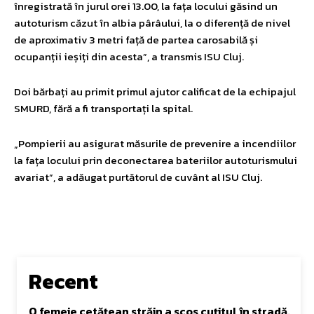
înregistrată în jurul orei 13.00, la fața locului găsind un
autoturism căzut în albia pârâului, la o diferență de nivel
de aproximativ 3 metri față de partea carosabilă și
ocupanții ieșiți din acesta”, a transmis ISU Cluj.
Doi bărbați au primit primul ajutor calificat de la echipajul
SMURD, fără a fi transportați la spital.
„Pompierii au asigurat măsurile de prevenire a incendiilor
la fața locului prin deconectarea bateriilor autoturismului
avariat”, a adăugat purtătorul de cuvânt al ISU Cluj.
Recent
O femeie cetățean străin a scos cuțitul în stradă.