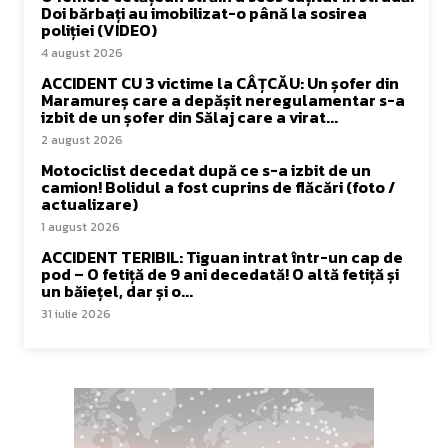
Doi bărbați au imobilizat-o până la sosirea
poliției (VIDEO)
4 august 2026
ACCIDENT CU 3 victime la CÂȚCĂU: Un șofer din
Maramureș care a depășit neregulamentar s-a
izbit de un șofer din Sălaj care a virat...
2 august 2026
Motociclist decedat după ce s-a izbit de un
camion! Bolidul a fost cuprins de flăcări (foto /
actualizare)
1 august 2026
ACCIDENT TERIBIL: Tiguan intrat într-un cap de
pod – O fetiță de 9 ani decedată! O altă fetiță și
un băiețel, dar și o...
31 iulie 2026