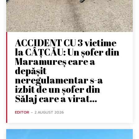
ACCIDENT CU 3 victime
la CÂȚCĂU: Un șofer din
Maramureș care a
depășit
neregulamentar s-a
izbit de un șofer din
Sălaj care a virat...
EDITOR
-
2 AUGUST 2026