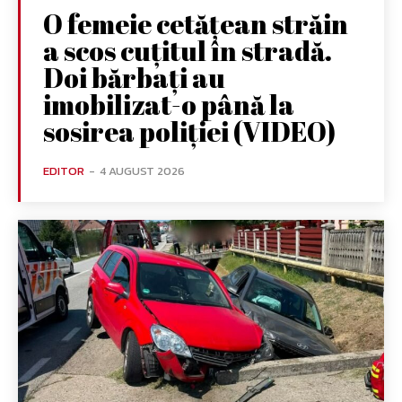
O femeie cetățean străin
a scos cuțitul în stradă.
Doi bărbați au
imobilizat-o până la
sosirea poliției (VIDEO)
EDITOR
-
4 AUGUST 2026