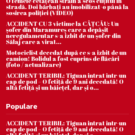
O femeie cetățean străin a scos cuțitul în
stradă. Doi bărbați au imobilizat-o până la
sosirea poliției (VIDEO)
ACCIDENT CU 3 victime la CÂȚCĂU: Un
șofer din Maramureș care a depășit
neregulamentar s-a izbit de un șofer din
Sălaj care a virat...
Motociclist decedat după ce s-a izbit de un
camion! Bolidul a fost cuprins de flăcări
(foto / actualizare)
ACCIDENT TERIBIL: Tiguan intrat într-un
cap de pod – O fetiță de 9 ani decedată! O
altă fetiță și un băiețel, dar și o...
Populare
ACCIDENT TERIBIL: Tiguan intrat într-un
cap de pod – O fetiță de 9 ani decedată! O