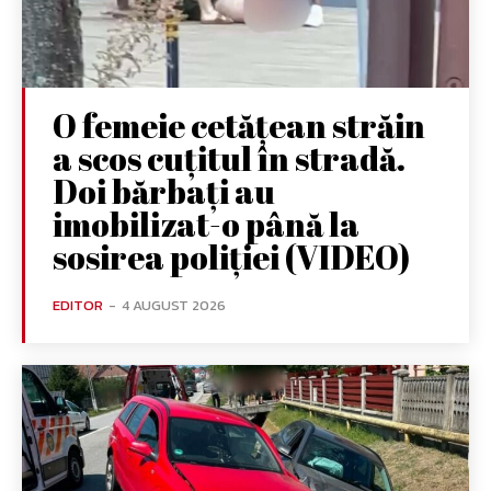
O femeie cetățean străin
a scos cuțitul în stradă.
Doi bărbați au
imobilizat-o până la
sosirea poliției (VIDEO)
EDITOR
-
4 AUGUST 2026