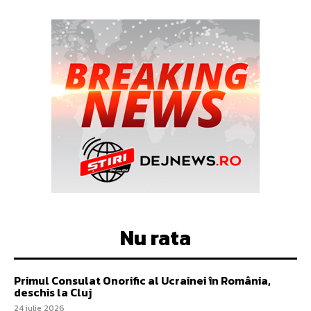
Nu rata
Primul Consulat Onorific al Ucrainei în România,
deschis la Cluj
24 iulie 2026