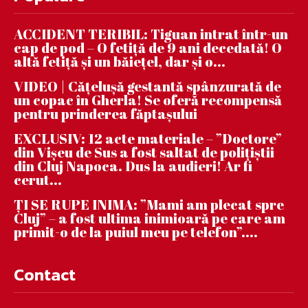
ACCIDENT TERIBIL: Tiguan intrat într-un
cap de pod – O fetiță de 9 ani decedată! O
altă fetiță și un băiețel, dar și o...
VIDEO | Căţeluşă gestantă spânzurată de
un copac în Gherla! Se oferă recompensă
pentru prinderea făptaşului
EXCLUSIV: 12 acte materiale – ”Doctore”
din Vișeu de Sus a fost saltat de polițiștii
din Cluj Napoca. Dus la audieri! Ar fi
cerut...
ȚI SE RUPE INIMA: ”Mami am plecat spre
Cluj” – a fost ultima inimioară pe care am
primit-o de la puiul meu pe telefon”....
Contact