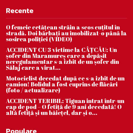
Recente
O femeie cetățean străin a scos cuțitul în
stradă. Doi bărbați au imobilizat-o până la
sosirea poliției (VIDEO)
ACCIDENT CU 3 victime la CÂȚCĂU: Un
șofer din Maramureș care a depășit
neregulamentar s-a izbit de un șofer din
Sălaj care a virat...
Motociclist decedat după ce s-a izbit de un
camion! Bolidul a fost cuprins de flăcări
(foto / actualizare)
ACCIDENT TERIBIL: Tiguan intrat într-un
cap de pod – O fetiță de 9 ani decedată! O
altă fetiță și un băiețel, dar și o...
Populare