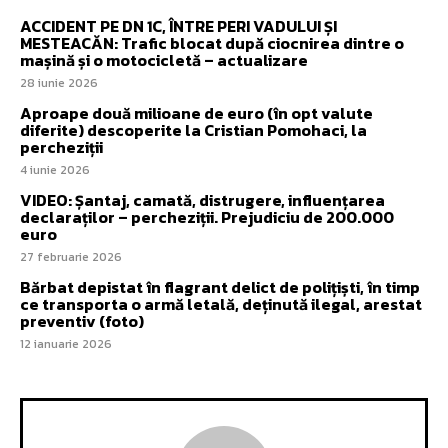
ACCIDENT PE DN 1C, ÎNTRE PERI VADULUI ȘI
MESTEACĂN: Trafic blocat după ciocnirea dintre o
mașină și o motocicletă – actualizare
28 iunie 2026
Aproape două milioane de euro (în opt valute
diferite) descoperite la Cristian Pomohaci, la
percheziții
4 iunie 2026
VIDEO: Șantaj, camată, distrugere, influențarea
declaraților – percheziții. Prejudiciu de 200.000
euro
27 februarie 2026
Bărbat depistat în flagrant delict de polițiști, în timp
ce transporta o armă letală, deținută ilegal, arestat
preventiv (foto)
12 ianuarie 2026