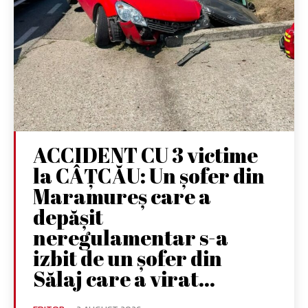
ACCIDENT CU 3 victime
la CÂȚCĂU: Un șofer din
Maramureș care a
depășit
neregulamentar s-a
izbit de un șofer din
Sălaj care a virat...