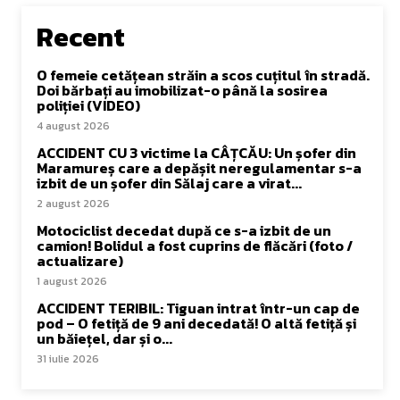
Recent
O femeie cetățean străin a scos cuțitul în stradă.
Doi bărbați au imobilizat-o până la sosirea
poliției (VIDEO)
4 august 2026
ACCIDENT CU 3 victime la CÂȚCĂU: Un șofer din
Maramureș care a depășit neregulamentar s-a
izbit de un șofer din Sălaj care a virat...
2 august 2026
Motociclist decedat după ce s-a izbit de un
camion! Bolidul a fost cuprins de flăcări (foto /
actualizare)
1 august 2026
ACCIDENT TERIBIL: Tiguan intrat într-un cap de
pod – O fetiță de 9 ani decedată! O altă fetiță și
un băiețel, dar și o...
31 iulie 2026