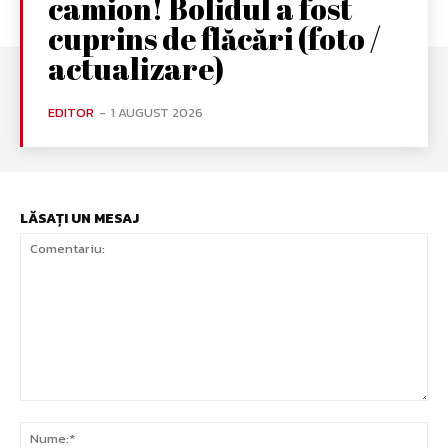
camion! Bolidul a fost
cuprins de flăcări (foto /
actualizare)
EDITOR
-
1 AUGUST 2026
LĂSAȚI UN MESAJ
Comentariu:
Nu