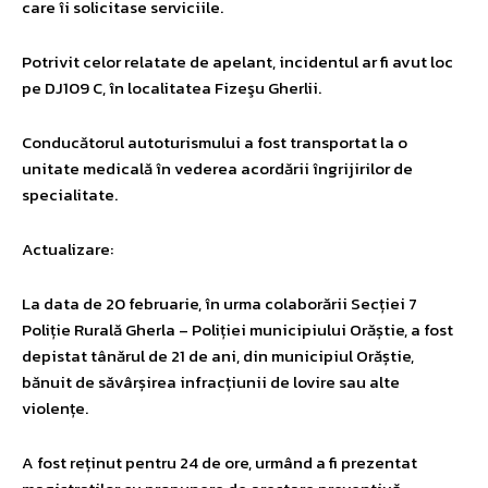
care îi solicitase serviciile.
Potrivit celor relatate de apelant, incidentul ar fi avut loc
pe DJ109 C, în localitatea Fizeşu Gherlii.
Conducătorul autoturismului a fost transportat la o
unitate medicală în vederea acordării îngrijirilor de
specialitate.
Actualizare:
La data de 20 februarie, în urma colaborării Secției 7
Poliție Rurală Gherla – Poliției municipiului Orăștie, a fost
depistat tânărul de 21 de ani, din municipiul Orăștie,
bănuit de săvârșirea infracțiunii de lovire sau alte
violențe.
A fost reținut pentru 24 de ore, urmând a fi prezentat