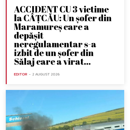
ACCIDENT CU 3 victime
la CÂȚCĂU: Un șofer din
Maramureș care a
depășit
neregulamentar s-a
izbit de un șofer din
Sălaj care a virat...
EDITOR
-
2 AUGUST 2026