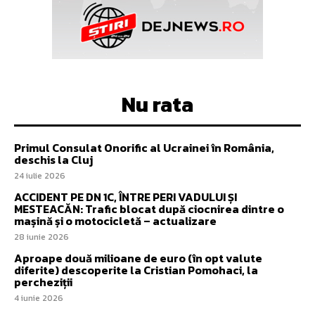
Nu rata
Primul Consulat Onorific al Ucrainei în România,
deschis la Cluj
24 iulie 2026
ACCIDENT PE DN 1C, ÎNTRE PERI VADULUI ȘI
MESTEACĂN: Trafic blocat după ciocnirea dintre o
mașină și o motocicletă – actualizare
28 iunie 2026
Aproape două milioane de euro (în opt valute
diferite) descoperite la Cristian Pomohaci, la
percheziții
4 iunie 2026