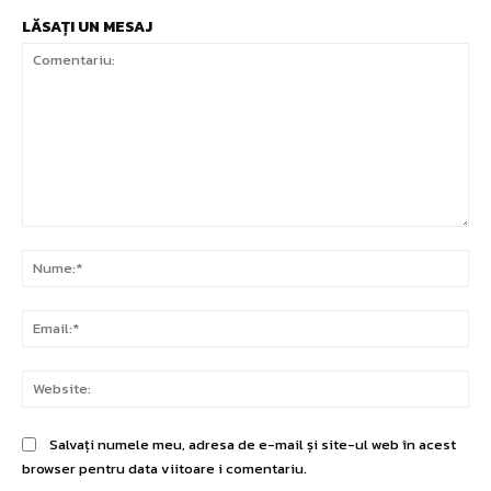
LĂSAȚI UN MESAJ
Comentariu:
Nu
Ema
Web
Salvați numele meu, adresa de e-mail și site-ul web în acest
browser pentru data viitoare i comentariu.