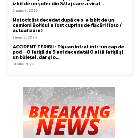
izbit de un șofer din Sălaj care a virat...
2 august 2026
Motociclist decedat după ce s-a izbit de un
camion! Bolidul a fost cuprins de flăcări (foto /
actualizare)
1 august 2026
ACCIDENT TERIBIL: Tiguan intrat într-un cap de
pod – O fetiță de 9 ani decedată! O altă fetiță și
un băiețel, dar și o...
31 iulie 2026