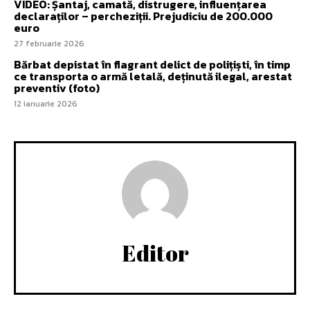
VIDEO: Șantaj, camată, distrugere, influențarea
declaraților – percheziții. Prejudiciu de 200.000
euro
27 februarie 2026
Bărbat depistat în flagrant delict de polițiști, în timp
ce transporta o armă letală, deținută ilegal, arestat
preventiv (foto)
12 ianuarie 2026
Editor