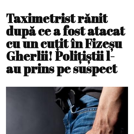
Taximetrist rănit
după ce a fost atacat
cu un cuțit în Fizeșu
Gherlii! Polițiștii l-
au prins pe suspect