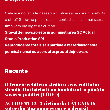
Cele mai noi stiri le gasesti aici! Vrei sa ne dai un pont? Ai
o stire? Scrie-ne pe adresa de contact si in cel mai scurt
timp vom lua legatura cu tine.
Site-ul dejnews.ro este in administrarea SC Actual
Studio Production SRL
Reproducerea totală sau parțială a materialelor este
permisă numai cu acordul expres al dejnews.ro
Recente
O femeie cetățean străin a scos cuțitul în
stradă. Doi bărbați au imobilizat-o până la
sosirea poliției (VIDEO)
ACCIDENT CU 3 victime la CÂȚCĂU: Un
șofer din Maramureș care a depășit