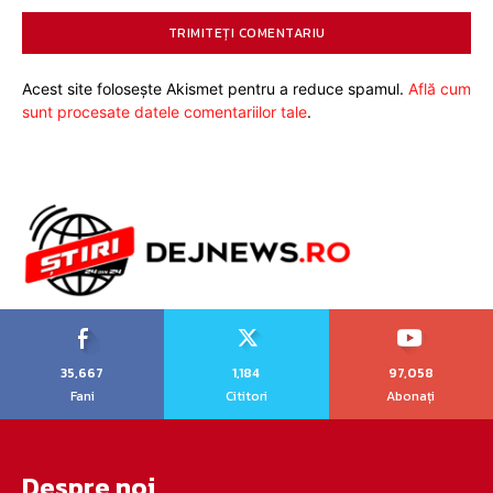
Acest site folosește Akismet pentru a reduce spamul.
Află cum
sunt procesate datele comentariilor tale
.
35,667
1,184
97,058
Fani
Cititori
Abonați
Despre noi