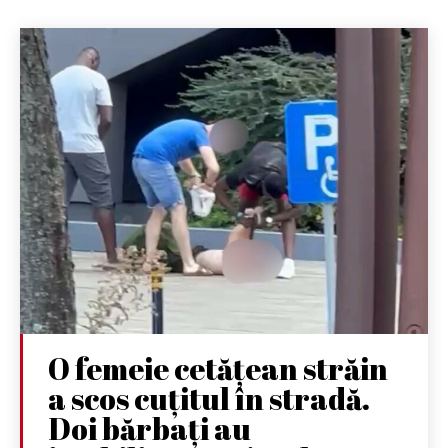
O femeie cetățean străin
a scos cuțitul în stradă.
Doi bărbați au