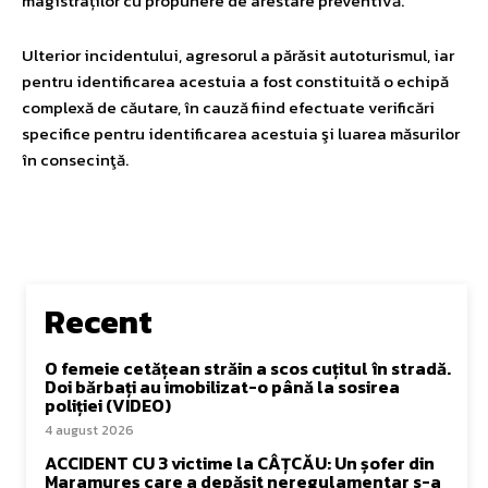
magistraților cu propunere de arestare preventivă.
Ulterior incidentului, agresorul a părăsit autoturismul, iar
pentru identificarea acestuia a fost constituită o echipă
complexă de căutare, în cauză fiind efectuate verificări
specifice pentru identificarea acestuia şi luarea măsurilor
în consecinţă.
Recent
O femeie cetățean străin a scos cuțitul în stradă.
Doi bărbați au imobilizat-o până la sosirea
poliției (VIDEO)
4 august 2026
ACCIDENT CU 3 victime la CÂȚCĂU: Un șofer din
Maramureș care a depășit neregulamentar s-a