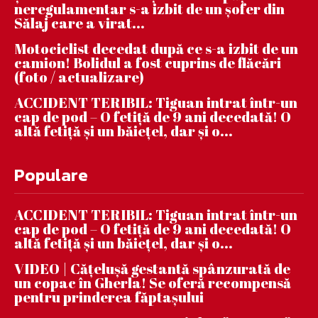
neregulamentar s-a izbit de un șofer din
Sălaj care a virat...
Motociclist decedat după ce s-a izbit de un
camion! Bolidul a fost cuprins de flăcări
(foto / actualizare)
ACCIDENT TERIBIL: Tiguan intrat într-un
cap de pod – O fetiță de 9 ani decedată! O
altă fetiță și un băiețel, dar și o...
Populare
ACCIDENT TERIBIL: Tiguan intrat într-un
cap de pod – O fetiță de 9 ani decedată! O
altă fetiță și un băiețel, dar și o...
VIDEO | Căţeluşă gestantă spânzurată de
un copac în Gherla! Se oferă recompensă
pentru prinderea făptaşului