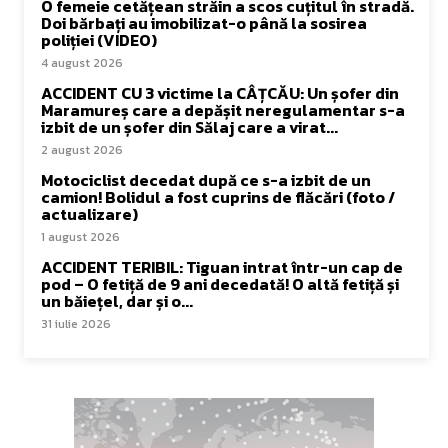
O femeie cetățean străin a scos cuțitul în stradă.
Doi bărbați au imobilizat-o până la sosirea
poliției (VIDEO)
4 august 2026
ACCIDENT CU 3 victime la CÂȚCĂU: Un șofer din
Maramureș care a depășit neregulamentar s-a
izbit de un șofer din Sălaj care a virat...
2 august 2026
Motociclist decedat după ce s-a izbit de un
camion! Bolidul a fost cuprins de flăcări (foto /
actualizare)
1 august 2026
ACCIDENT TERIBIL: Tiguan intrat într-un cap de
pod – O fetiță de 9 ani decedată! O altă fetiță și
un băiețel, dar și o...
31 iulie 2026