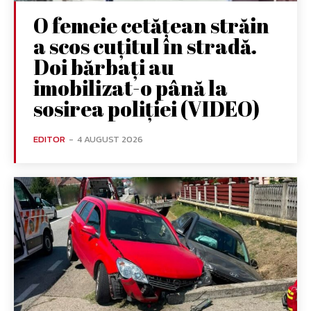
O femeie cetățean străin
a scos cuțitul în stradă.
Doi bărbați au
imobilizat-o până la
sosirea poliției (VIDEO)
EDITOR
-
4 AUGUST 2026