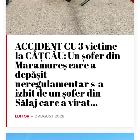
ACCIDENT CU 3 victime
la CÂȚCĂU: Un șofer din
Maramureș care a
depășit
neregulamentar s-a
izbit de un șofer din
Sălaj care a virat...
EDITOR
-
2 AUGUST 2026