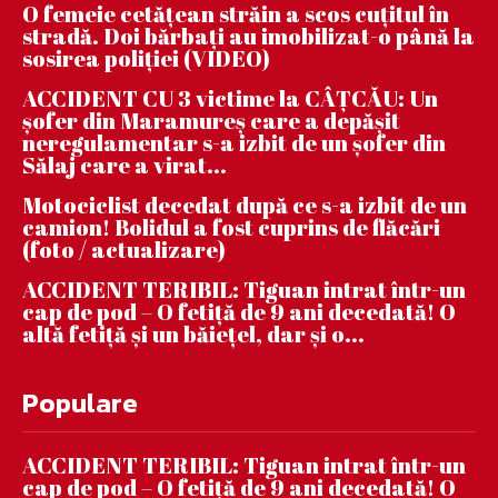
O femeie cetățean străin a scos cuțitul în
stradă. Doi bărbați au imobilizat-o până la
sosirea poliției (VIDEO)
ACCIDENT CU 3 victime la CÂȚCĂU: Un
șofer din Maramureș care a depășit
neregulamentar s-a izbit de un șofer din
Sălaj care a virat...
Motociclist decedat după ce s-a izbit de un
camion! Bolidul a fost cuprins de flăcări
(foto / actualizare)
ACCIDENT TERIBIL: Tiguan intrat într-un
cap de pod – O fetiță de 9 ani decedată! O
altă fetiță și un băiețel, dar și o...
Populare
ACCIDENT TERIBIL: Tiguan intrat într-un
cap de pod – O fetiță de 9 ani decedată! O