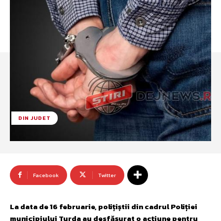
DIN JUDET
Facebook
Twitter
La data de 16 februarie, polițiștii din cadrul Poliției
municipiului Turda au desfășurat o acțiune pentru