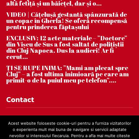
altă fetiță și un băiețel, dar și o...
VIDEO | Căţeluşă gestantă spânzurată de
un copac în Gherla! Se oferă recompensă
pentru prinderea făptaşului
EXCLUSIV: 12 acte materiale – ”Doctore”
din Vișeu de Sus a fost saltat de polițiștii
din Cluj Napoca. Dus la audieri! Ar fi
cerut...
ȚI SE RUPE INIMA: ”Mami am plecat spre
Cluj” – a fost ultima inimioară pe care am
primit-o de la puiul meu pe telefon”....
Contact
contact@dejnews.ro
Acest website foloseste cookie-uri pentru a furniza vizitatorilor
o experienta mult mai buna de navigare si servicii adaptate
nevoilor si interesului fiecaruia. Pentru a afla mai multe citeste