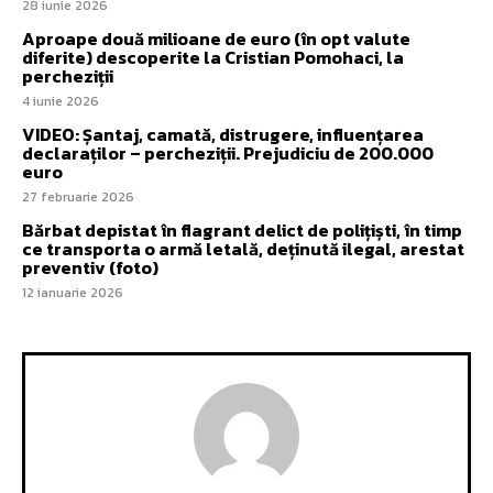
28 iunie 2026
Aproape două milioane de euro (în opt valute
diferite) descoperite la Cristian Pomohaci, la
percheziții
4 iunie 2026
VIDEO: Șantaj, camată, distrugere, influențarea
declaraților – percheziții. Prejudiciu de 200.000
euro
27 februarie 2026
Bărbat depistat în flagrant delict de polițiști, în timp
ce transporta o armă letală, deținută ilegal, arestat
preventiv (foto)
12 ianuarie 2026