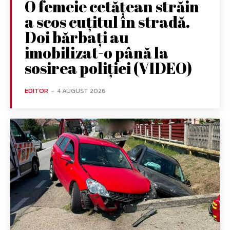
O femeie cetățean străin
a scos cuțitul în stradă.
Doi bărbați au
imobilizat-o până la
sosirea poliției (VIDEO)
EDITOR
-
4 AUGUST 2026