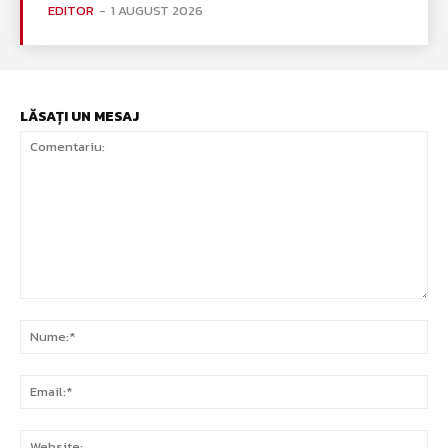
EDITOR
-
1 AUGUST 2026
LĂSAȚI UN MESAJ
Comentariu:
Nu
Ema
Web