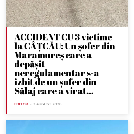
ACCIDENT CU 3 victime
la CÂȚCĂU: Un șofer din
Maramureș care a
depășit
neregulamentar s-a
izbit de un șofer din
Sălaj care a virat...
EDITOR
-
2 AUGUST 2026