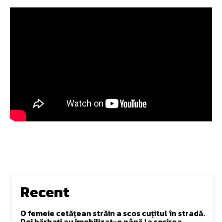
Recent
O femeie cetățean străin a scos cuțitul în stradă.
Doi bărbați au imobilizat-o până la sosirea