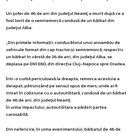
Un şofer de 46 de ani din judeţul Neamţ a murit după ce a
fost lovit de o semiremorcă condusă de un bărbat din
judeţul Alba.
„Din primele informații, conducătorul unui ansamblu de
vehicule format din cap tractor și semiremorcă, respectiv
un bărbat în vârstă de 36 de ani, din județul Alba, se
deplasa pe DN1 E60, din direcția Cluj-Napoca spre Oradea.
Într-o curbă periculoasă la dreapta, remorca acestuia a
derapat, pătrunzând pe sensul opus de mers, unde ar fi
intrat în coliziune cu o autoutilitară, condusă de un bărbat
de 46 de ani, din județul Neamț.
În urma impactului, autoutilitara a părăsit partea
carosabilă.
Din nefericire, în urma evenimentului, bărbatul de 46 de