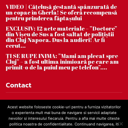
VIDEO | Căţeluşă gestantă spânzurată de
un copac în Gherla! Se oferă recompensă
pentru prinderea făptaşului
EXCLUSIV: 12 acte materiale – ”Doctore”
din Vișeu de Sus a fost saltat de polițiștii
din Cluj Napoca. Dus la audieri! Ar fi
cerut...
ȚI SE RUPE INIMA: ”Mami am plecat spre
Cluj” – a fost ultima inimioară pe care am
primit-o de la puiul meu pe telefon”....
Contact
contact@dejnews.ro
Acest website foloseste cookie-uri pentru a furniza vizitatorilor
o experienta mult mai buna de navigare si servicii adaptate
nevoilor si interesului fiecaruia. Pentru a afla mai multe citeste
politica noastra de confidentialitate. Continuand navigarea, iti