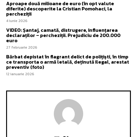
Aproape două milioane de euro (în opt valute
diferite) descoperite la Cristian Pomohaci, la
percheziții
4 iunie 2026
VIDEO: Șantaj, camată, distrugere, influențarea
declaraților – percheziții. Prejudiciu de 200.000
euro
27 februarie 2026
Bărbat depistat în flagrant delict de polițiști, în timp
ce transporta o armă letală, deținută ilegal, arestat
preventiv (foto)
12 ianuarie 2026