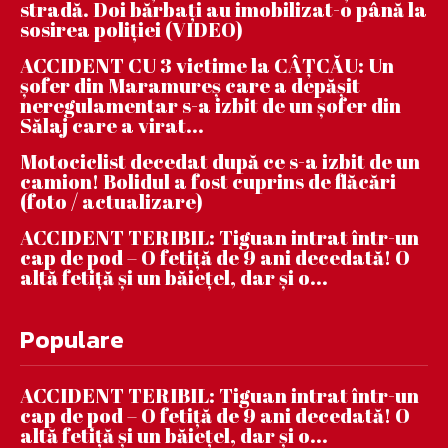
stradă. Doi bărbați au imobilizat-o până la
sosirea poliției (VIDEO)
ACCIDENT CU 3 victime la CÂȚCĂU: Un
șofer din Maramureș care a depășit
neregulamentar s-a izbit de un șofer din
Sălaj care a virat...
Motociclist decedat după ce s-a izbit de un
camion! Bolidul a fost cuprins de flăcări
(foto / actualizare)
ACCIDENT TERIBIL: Tiguan intrat într-un
cap de pod – O fetiță de 9 ani decedată! O
altă fetiță și un băiețel, dar și o...
Populare
ACCIDENT TERIBIL: Tiguan intrat într-un
cap de pod – O fetiță de 9 ani decedată! O
altă fetiță și un băiețel, dar și o...