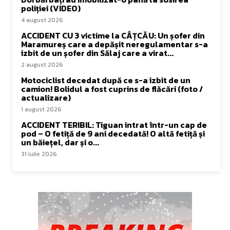
poliției (VIDEO)
4 august 2026
ACCIDENT CU 3 victime la CÂȚCĂU: Un șofer din
Maramureș care a depășit neregulamentar s-a
izbit de un șofer din Sălaj care a virat...
2 august 2026
Motociclist decedat după ce s-a izbit de un
camion! Bolidul a fost cuprins de flăcări (foto /
actualizare)
1 august 2026
ACCIDENT TERIBIL: Tiguan intrat într-un cap de
pod – O fetiță de 9 ani decedată! O altă fetiță și
un băiețel, dar și o...
31 iulie 2026