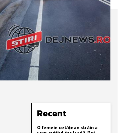
Recent
O femeie cetățean străin a
scos cuțitul în stradă. Doi