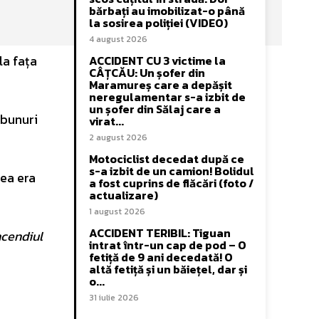
bărbați au imobilizat-o până
la sosirea poliției (VIDEO)
4 august 2026
la fața
ACCIDENT CU 3 victime la
CÂȚCĂU: Un șofer din
Maramureș care a depășit
neregulamentar s-a izbit de
un șofer din Sălaj care a
 bunuri
virat...
2 august 2026
Motociclist decedat după ce
s-a izbit de un camion! Bolidul
rea era
a fost cuprins de flăcări (foto /
actualizare)
1 august 2026
ACCIDENT TERIBIL: Tiguan
ncendiul
intrat într-un cap de pod – O
fetiță de 9 ani decedată! O
altă fetiță și un băiețel, dar și
o...
31 iulie 2026