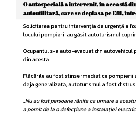
O autospecială a intervenit, în această di
autoutilitară, care se deplasa pe E81, între
Solicitarea pentru intervenția de urgență a fost
locului pompierii au găsit autoturismul cuprins
Ocupantul s-a auto-evacuat din autovehicul pâ
din acesta.
Flăcările au fost stinse imediat ce pompierii a
deja generalizată, autoturismul a fost distrus 
„
Nu au fost persoane rănite ca urmare a acestui 
a pornit de la o defecțiune a instalației electric