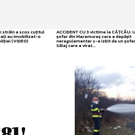
străin a scos cuțitul
ACCIDENT CU 3 victime la CÂȚCĂU: 
bați au imobilizat-o
șofer din Maramureș care a depășit
liției (VIDEO)
neregulamentar s-a izbit de un șofer
Sălaj care a virat...
E81!