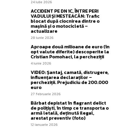
24 iulie 2026
ACCIDENT PE DN 1C, ÎNTRE PERI
VADULUI ȘI MESTEACĂN: Trafic
blocat după ciocnirea dintre o
mașină și o motocicletă –
actualizare
28 iunie 2026
Aproape două milioane de euro (în
opt valute diferite) descoperite la
Cristian Pomohaci, la percheziții
4 iunie 2026
VIDEO: Șantaj, camată, distrugere,
influențarea declaraților –
percheziții. Prejudiciu de 200.000
euro
27 februarie 2026
Bărbat depistat în flagrant delict
de polițiști, în timp ce transporta o
armă letală, deținută ilegal,
arestat preventiv (foto)
12 ianuarie 2026