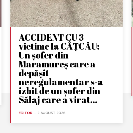
ACCIDENT CU 3
victime la CÂȚCĂU:
Un șofer din
Maramureș care a
depășit
neregulamentar s-a
izbit de un șofer din
Sălaj care a virat...
EDITOR
-
2 AUGUST 2026