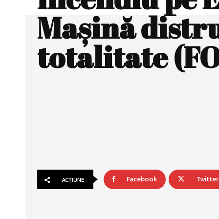
Maşină distru
totalitate (F
Facebook
Twitter
ACȚIUNE