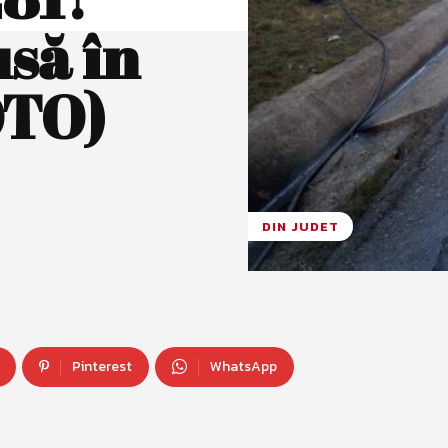
să în
OTO)
DIN JUDET
Pinterest
WhatsApp