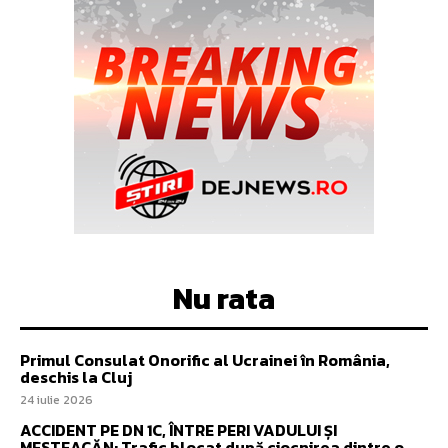
Nu rata
Primul Consulat Onorific al Ucrainei în România,
deschis la Cluj
24 iulie 2026
ACCIDENT PE DN 1C, ÎNTRE PERI VADULUI ȘI
MESTEACĂN: Trafic blocat după ciocnirea dintre o