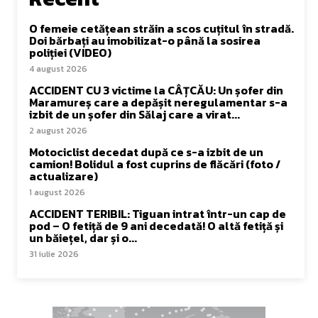
O femeie cetățean străin a scos cuțitul în stradă.
Doi bărbați au imobilizat-o până la sosirea
poliției (VIDEO)
4 august 2026
ACCIDENT CU 3 victime la CÂȚCĂU: Un șofer din
Maramureș care a depășit neregulamentar s-a
izbit de un șofer din Sălaj care a virat...
2 august 2026
Motociclist decedat după ce s-a izbit de un
camion! Bolidul a fost cuprins de flăcări (foto /
actualizare)
1 august 2026
ACCIDENT TERIBIL: Tiguan intrat într-un cap de
pod – O fetiță de 9 ani decedată! O altă fetiță și
un băiețel, dar și o...
31 iulie 2026