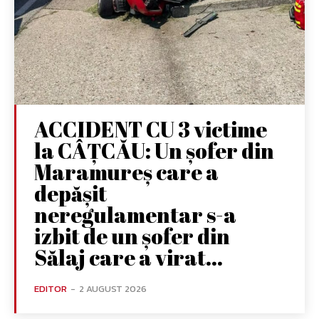
ACCIDENT CU 3 victime
la CÂȚCĂU: Un șofer din
Maramureș care a
depășit
neregulamentar s-a
izbit de un șofer din
Sălaj care a virat...
EDITOR
-
2 AUGUST 2026