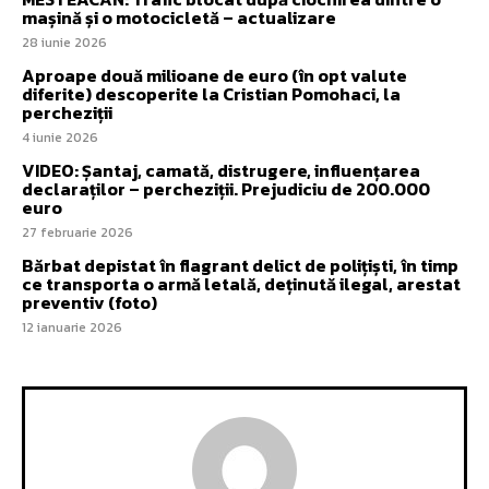
mașină și o motocicletă – actualizare
28 iunie 2026
Aproape două milioane de euro (în opt valute
diferite) descoperite la Cristian Pomohaci, la
percheziții
4 iunie 2026
VIDEO: Șantaj, camată, distrugere, influențarea
declaraților – percheziții. Prejudiciu de 200.000
euro
27 februarie 2026
Bărbat depistat în flagrant delict de polițiști, în timp
ce transporta o armă letală, deținută ilegal, arestat
preventiv (foto)
12 ianuarie 2026