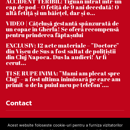
ACCIDENT TERIBIL: Tiguan intrat într-un
cap de pod – O fetiță de 9 ani decedată! O
altă fetiță și un băiețel, dar și o...
VIDEO | Căţeluşă gestantă spânzurată de
un copac în Gherla! Se oferă recompensă
pentru prinderea făptaşului
EXCLUSIV: 12 acte materiale – ”Doctore”
din Vișeu de Sus a fost saltat de polițiștii
din Cluj Napoca. Dus la audieri! Ar fi
cerut...
ȚI SE RUPE INIMA: ”Mami am plecat spre
Cluj” – a fost ultima inimioară pe care am
primit-o de la puiul meu pe telefon”....
Contact
contact@dejnews.ro
Acest website foloseste cookie-uri pentru a furniza vizitatorilor