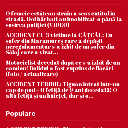
O femeie cetățean străin a scos cuțitul în
stradă. Doi bărbați au imobilizat-o până la
sosirea poliției (VIDEO)
ACCIDENT CU 3 victime la CÂȚCĂU: Un
șofer din Maramureș care a depășit
neregulamentar s-a izbit de un șofer din
Sălaj care a virat...
Motociclist decedat după ce s-a izbit de un
camion! Bolidul a fost cuprins de flăcări
(foto / actualizare)
ACCIDENT TERIBIL: Tiguan intrat într-un
cap de pod – O fetiță de 9 ani decedată! O
altă fetiță și un băiețel, dar și o...
Populare