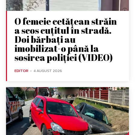
O femeie cetățean străin
a scos cuțitul în stradă.
Doi bărbați au
imobilizat-o până la
sosirea poliției (VIDEO)
EDITOR
-
4 AUGUST 2026