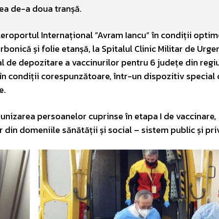
cea de-a doua tranșă.
eroportul Internațional ”Avram Iancu” în condiții opti
onică și folie etanșă, la Spitalul Clinic Militar de Urge
l de depozitare a vaccinurilor pentru 6 județe din regiu
în condiții corespunzătoare, într-un dispozitiv special 
e.
munizarea persoanelor cuprinse în etapa I de vaccinare,
r din domeniile sănătății și social – sistem public și pri