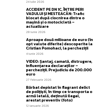
24 iulie 2026
ACCIDENT PE DN 1C, ÎNTRE PERI
VADULUI ȘI MESTEACĂN: Trafic
blocat după ciocnirea dintre o
mașină și o motocicletă –
actualizare
28 iunie 2026
Aproape două milioane de euro (în
opt valute diferite) descoperite la
Cristian Pomohaci, la percheziții
4 iunie 2026
VIDEO: Șantaj, camată, distrugere,
influențarea declaraților –
percheziții. Prejudiciu de 200.000
euro
27 februarie 2026
Bărbat depistat în flagrant delict
de polițiști, în timp ce transporta o
armă letală, deținută ilegal,
arestat preventiv (foto)
12 ianuarie 2026