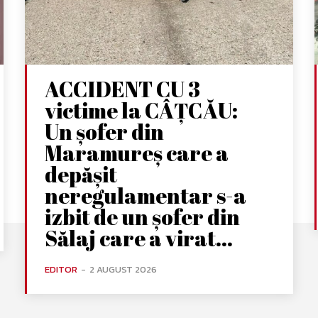
ACCIDENT CU 3
victime la CÂȚCĂU:
Un șofer din
Maramureș care a
depășit
neregulamentar s-a
izbit de un șofer din
Sălaj care a virat...
EDITOR
-
2 AUGUST 2026