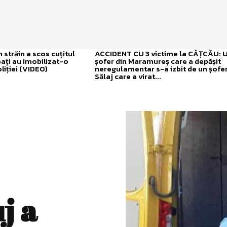
străin a scos cuțitul
ACCIDENT CU 3 victime la CÂȚCĂU: 
bați au imobilizat-o
șofer din Maramureș care a depășit
liției (VIDEO)
neregulamentar s-a izbit de un șofer
Sălaj care a virat...
j a