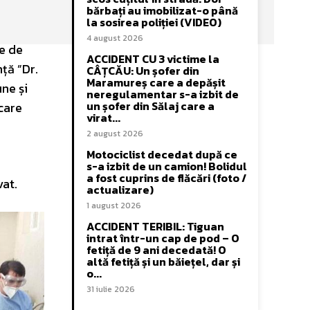
bărbați au imobilizat-o până
la sosirea poliției (VIDEO)
4 august 2026
me de
ACCIDENT CU 3 victime la
nță ”Dr.
CÂȚCĂU: Un șofer din
Maramureș care a depășit
ne și
neregulamentar s-a izbit de
un șofer din Sălaj care a
care
virat...
2 august 2026
Motociclist decedat după ce
s-a izbit de un camion! Bolidul
a fost cuprins de flăcări (foto /
vat.
actualizare)
1 august 2026
ACCIDENT TERIBIL: Tiguan
intrat într-un cap de pod – O
fetiță de 9 ani decedată! O
altă fetiță și un băiețel, dar și
o...
31 iulie 2026