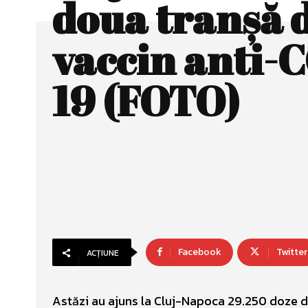
doua tranșă 
vaccin anti-
19 (FOTO)
Facebook
Twitter
ACȚIUNE
Astăzi au ajuns la Cluj-Napoca 29.250 doze d