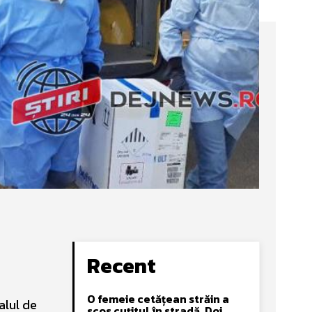
Recent
O femeie cetățean străin a
alul de
scos cuțitul în stradă. Doi