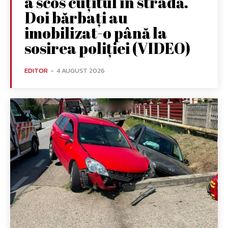
a scos cuțitul în stradă.
Doi bărbați au
imobilizat-o până la
sosirea poliției (VIDEO)
EDITOR
-
4 AUGUST 2026