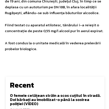
de 19 ani, din comuna Chiuiești, județul Cluj, în timp ce se
deplasa cu un autoturism pe DN 18B, în afara localității
Rugășești, aflându-se sub influența băuturilor alcoolice.
Fiind testat cu aparatul etilotesc, tânărului i-a reieșit o
concentrație de peste 0,55 mg/l alcool pur în aerul expirat.
A fost condus la o unitate medicală în vederea prelevării
probelor biologice.
Recent
O femeie cetățean străin a scos cuțitul în stradă.
Doi bărbați au imobilizat-o până la sosirea
poliției (VIDEO)