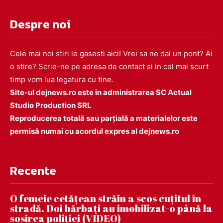
Despre noi
Cele mai noi stiri le gasesti aici! Vrei sa ne dai un pont? Ai
o stire? Scrie-ne pe adresa de contact si in cel mai scurt
timp vom lua legatura cu tine.
Site-ul dejnews.ro este in administrarea SC Actual
Studio Production SRL
Reproducerea totală sau parțială a materialelor este
permisă numai cu acordul expres al dejnews.ro
Recente
O femeie cetățean străin a scos cuțitul în
stradă. Doi bărbați au imobilizat-o până la
sosirea poliției (VIDEO)