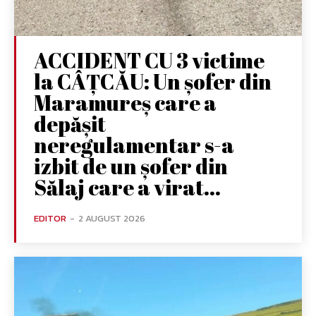
ACCIDENT CU 3 victime
la CÂȚCĂU: Un șofer din
Maramureș care a
depășit
neregulamentar s-a
izbit de un șofer din
Sălaj care a virat...
EDITOR
-
2 AUGUST 2026