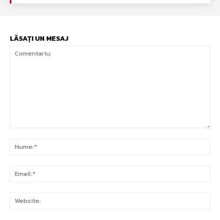
LĂSAȚI UN MESAJ
Comentariu:
Nu
Ema
Web