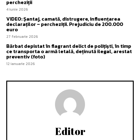
percheziții
4 iunie 2026
VIDEO: Șantaj, camată, distrugere, influențarea
declaraților – percheziții. Prejudiciu de 200.000
euro
27 februarie 2026
Bărbat depistat în flagrant delict de polițiști, în timp
ce transporta o armă letală, deținută ilegal, arestat
preventiv (foto)
12 ianuarie 2026
Editor