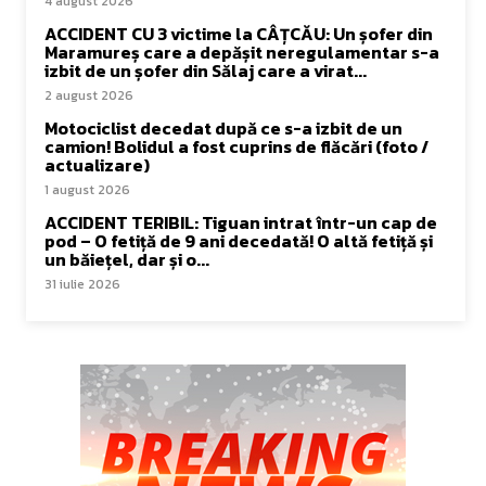
4 august 2026
ACCIDENT CU 3 victime la CÂȚCĂU: Un șofer din
Maramureș care a depășit neregulamentar s-a
izbit de un șofer din Sălaj care a virat...
2 august 2026
Motociclist decedat după ce s-a izbit de un
camion! Bolidul a fost cuprins de flăcări (foto /
actualizare)
1 august 2026
ACCIDENT TERIBIL: Tiguan intrat într-un cap de
pod – O fetiță de 9 ani decedată! O altă fetiță și
un băiețel, dar și o...
31 iulie 2026