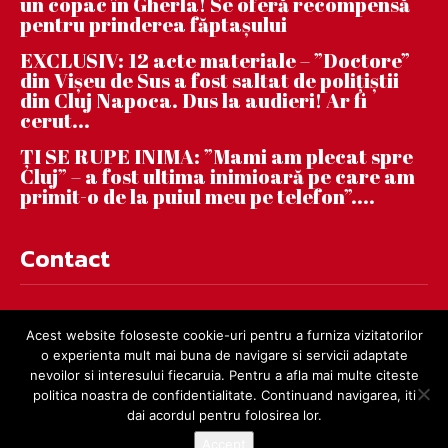
un copac în Gherla! Se oferă recompensă
pentru prinderea făptaşului
EXCLUSIV: 12 acte materiale – ”Doctore”
din Vișeu de Sus a fost saltat de polițiștii
din Cluj Napoca. Dus la audieri! Ar fi
cerut...
ȚI SE RUPE INIMA: ”Mami am plecat spre
Cluj” – a fost ultima inimioară pe care am
primit-o de la puiul meu pe telefon”....
Contact
contact@dejnews.ro
Acest website foloseste cookie-uri pentru a furniza vizitatorilor
o experienta mult mai buna de navigare si servicii adaptate
nevoilor si interesului fiecaruia. Pentru a afla mai multe citeste
politica noastra de confidentialitate. Continuand navigarea, iti
dai acordul pentru folosirea lor.
Accept