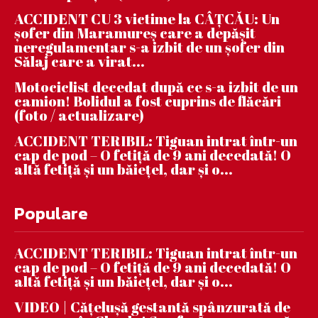
ACCIDENT CU 3 victime la CÂȚCĂU: Un
șofer din Maramureș care a depășit
neregulamentar s-a izbit de un șofer din
Sălaj care a virat...
Motociclist decedat după ce s-a izbit de un
camion! Bolidul a fost cuprins de flăcări
(foto / actualizare)
ACCIDENT TERIBIL: Tiguan intrat într-un
cap de pod – O fetiță de 9 ani decedată! O
altă fetiță și un băiețel, dar și o...
Populare
ACCIDENT TERIBIL: Tiguan intrat într-un
cap de pod – O fetiță de 9 ani decedată! O
altă fetiță și un băiețel, dar și o...
VIDEO | Căţeluşă gestantă spânzurată de