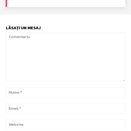
LĂSAȚI UN MESAJ
Comentariu:
Nu
Ema
Web