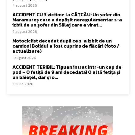
4 august 2026
ACCIDENT CU 3 victime la CÂȚCĂU: Un șofer din
Maramureș care a depășit neregulamentar s-a
izbit de un șofer din Sălaj care a virat...
2 august 2026
Motociclist decedat după ce s-a izbit de un
camion! Bolidul a fost cuprins de flăcări (foto /
actualizare)
1 august 2026
ACCIDENT TERIBIL: Tiguan intrat într-un cap de
pod – O fetiță de 9 ani decedată! O altă fetiță și
un băiețel, dar și o...
31 iulie 2026