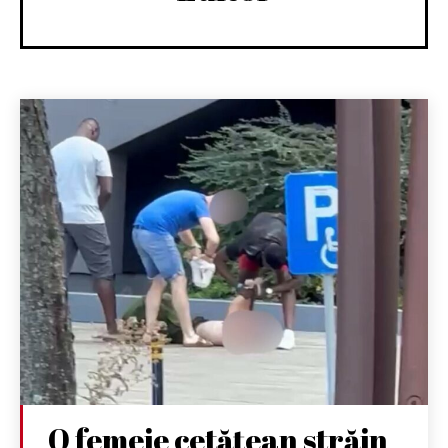
O femeie cetățean străin