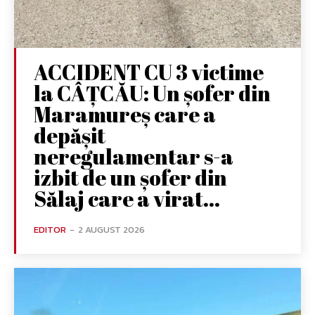
ACCIDENT CU 3 victime
la CÂȚCĂU: Un șofer din
Maramureș care a
depășit
neregulamentar s-a
izbit de un șofer din
Sălaj care a virat...
EDITOR
-
2 AUGUST 2026