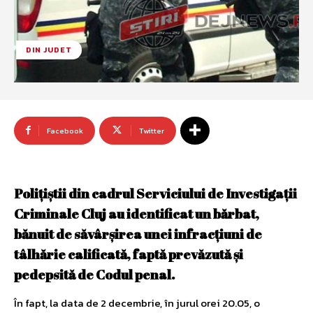
DIN JUDET
Facebook
Twitter
Poliţiştii din cadrul Serviciului de Investigaţii
Criminale Cluj au identificat un bărbat,
bănuit de săvârşirea unei infracţiuni de
tâlhărie calificată, faptă prevăzută şi
pedepsită de Codul penal.
În fapt, la data de 2 decembrie, în jurul orei 20.05, o