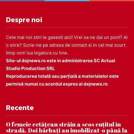
Despre noi
Cele mai noi stiri le gasesti aici! Vrei sa ne dai un pont? Ai
o stire? Scrie-ne pe adresa de contact si in cel mai scurt
timp vom lua legatura cu tine.
Site-ul dejnews.ro este in administrarea SC Actual
Studio Production SRL
Reproducerea totală sau parțială a materialelor este
permisă numai cu acordul expres al dejnews.ro
Recente
O femeie cetățean străin a scos cuțitul în
stradă. Doi bărbați au imobilizat-o până la