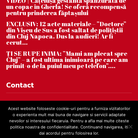
VIDEO | Căţeluşă gestantă spânzurată de
un copac în Gherla! Se oferă recompensă
pentru prinderea făptaşului
EXCLUSIV: 12 acte materiale – ”Doctore”
din Vișeu de Sus a fost saltat de polițiștii
din Cluj Napoca. Dus la audieri! Ar fi
cerut...
ȚI SE RUPE INIMA: ”Mami am plecat spre
Cluj” – a fost ultima inimioară pe care am
primit-o de la puiul meu pe telefon”....
Contact
contact@dejnews.ro
Acest website foloseste cookie-uri pentru a furniza vizitatorilor
o experienta mult mai buna de navigare si servicii adaptate
nevoilor si interesului fiecaruia. Pentru a afla mai multe citeste
politica noastra de confidentialitate. Continuand navigarea, iti
dai acordul pentru folosirea lor.