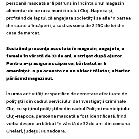
persoană mascată ar fi pătruns în incinta unui magazin
alimentar de pe raza municipiului Cluj-Napoca şi,
profitând de faptul că angajata societăţii se afla în partea
din spate a încăperii, a sustras suma de 2.250 de lei din
casa de marcat.
Sesizând prezenţa acestuia în magazin, angajata, o
femeie în vârstă de 33 de ani, a strigat după ajutor.
Pentru a-şi asigura scăparea, bărbatul ar fi
ameninţat-o pe aceasta cu un obiect tăietor, ulterior
părăsind magazinul.
În urma activităţilor specifice de cercetare efectuate de
poliţiştii din cadrul Serviciului de Investigaţii Criminale
Cluj, cu spijinul poliţiştilor din cadrul Poliţiei municipiului
Cluj-Napoca, persoana mascată a fost identificată, fiind
vorba despre un bărbat în vârstă de 32 de ani, din comuna
Ghelari, judeţul Hunedoara.