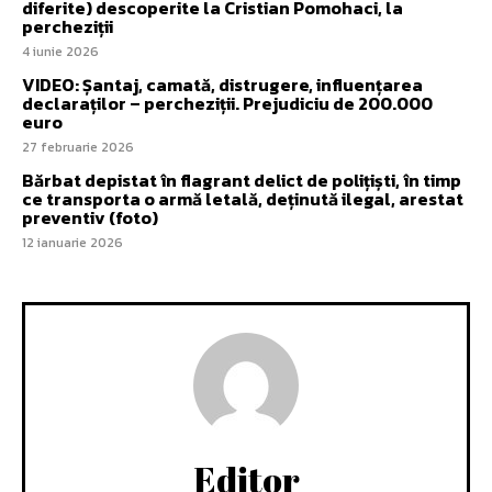
diferite) descoperite la Cristian Pomohaci, la
percheziții
4 iunie 2026
VIDEO: Șantaj, camată, distrugere, influențarea
declaraților – percheziții. Prejudiciu de 200.000
euro
27 februarie 2026
Bărbat depistat în flagrant delict de polițiști, în timp
ce transporta o armă letală, deținută ilegal, arestat
preventiv (foto)
12 ianuarie 2026
Editor