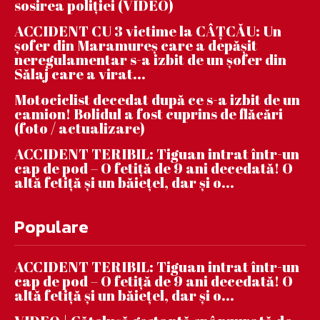
sosirea poliției (VIDEO)
ACCIDENT CU 3 victime la CÂȚCĂU: Un
șofer din Maramureș care a depășit
neregulamentar s-a izbit de un șofer din
Sălaj care a virat...
Motociclist decedat după ce s-a izbit de un
camion! Bolidul a fost cuprins de flăcări
(foto / actualizare)
ACCIDENT TERIBIL: Tiguan intrat într-un
cap de pod – O fetiță de 9 ani decedată! O
altă fetiță și un băiețel, dar și o...
Populare
ACCIDENT TERIBIL: Tiguan intrat într-un
cap de pod – O fetiță de 9 ani decedată! O
altă fetiță și un băiețel, dar și o...