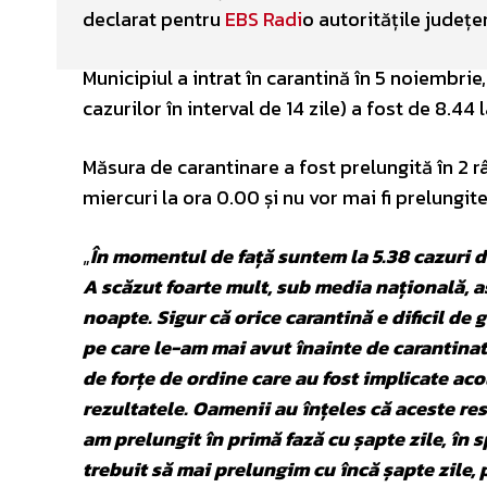
declarat pentru
EBS Radi
o autoritățile județe
Municipiul a intrat în carantină în 5 noiembrie
cazurilor în interval de 14 zile) a fost de 8.44 
Măsura de carantinare a fost prelungită în 2 r
miercuri la ora 0.00 și nu vor mai fi prelungite
„
În momentul de față suntem la 5.38 cazuri de
A scăzut foarte mult, sub media națională, as
noapte. Sigur că orice carantină e dificil de
pe care le-am mai avut înainte de carantina
de forțe de ordine care au fost implicate aco
rezultatele. Oamenii au înțeles că aceste res
am prelungit în primă fază cu șapte zile, în s
trebuit să mai prelungim cu încă șapte zile, 