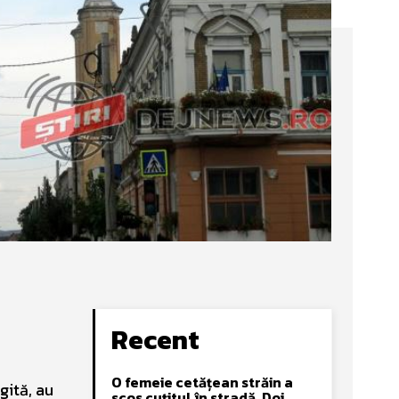
Recent
O femeie cetățean străin a
gită, au
scos cuțitul în stradă. Doi