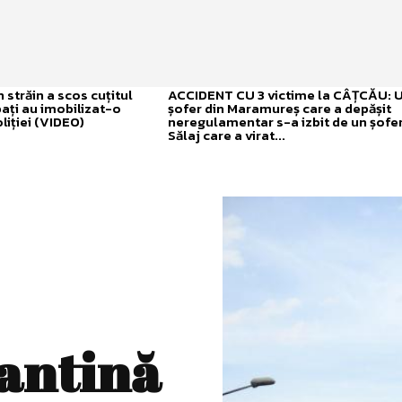
străin a scos cuțitul
ACCIDENT CU 3 victime la CÂȚCĂU: 
bați au imobilizat-o
șofer din Maramureș care a depășit
liției (VIDEO)
neregulamentar s-a izbit de un șofer
Sălaj care a virat...
rantină