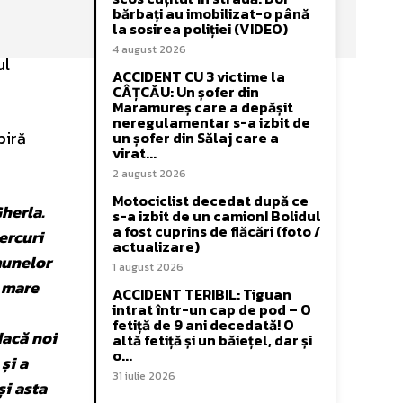
bărbați au imobilizat-o până
la sosirea poliției (VIDEO)
4 august 2026
ul
ACCIDENT CU 3 victime la
CÂȚCĂU: Un șofer din
Maramureș care a depășit
neregulamentar s-a izbit de
piră
un șofer din Sălaj care a
virat...
2 august 2026
Motociclist decedat după ce
Gherla.
s-a izbit de un camion! Bolidul
a fost cuprins de flăcări (foto /
ercuri
actualizare)
omunelor
1 august 2026
i mare
ACCIDENT TERIBIL: Tiguan
intrat într-un cap de pod – O
fetiță de 9 ani decedată! O
dacă noi
altă fetiță și un băiețel, dar și
o...
și a
31 iulie 2026
și asta