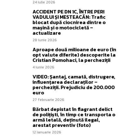
24 iulie 2026
ACCIDENT PE DN 1C, ÎNTRE PERI
VADULUI ȘI MESTEACĂN: Trafic
blocat după ciocnirea dintre o
mașină și o motocicletă –
actualizare
28 iunie 2026
Aproape două milioane de euro (în
opt valute diferite) descoperite la
Cristian Pomohaci, la percheziții
4 iunie 2026
VIDEO: Șantaj, camată, distrugere,
influențarea declaraților –
percheziții. Prejudiciu de 200.000
euro
27 februarie 2026
Bărbat depistat în flagrant delict
de polițiști, în timp ce transporta o
armă letală, deținută ilegal,
arestat preventiv (foto)
12 ianuarie 2026