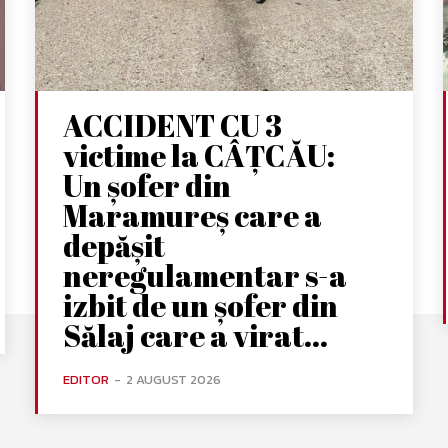
ACCIDENT CU 3
victime la CÂȚCĂU:
Un șofer din
Maramureș care a
depășit
neregulamentar s-a
izbit de un șofer din
Sălaj care a virat...
EDITOR
-
2 AUGUST 2026