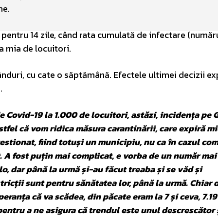
ne.
, pentru 14 zile, când rata cumulată de infectare (număr
la mia de locuitori.
ânduri, cu cate o săptămână. Efectele ultimei decizii ex
.
 Covid-19 la 1.000 de locuitori, astăzi, incidența pe 
tfel că vom ridica măsura carantinării, care expiră mi
 gestionat, fiind totuși un municipiu, nu ca în cazul c
t. A fost puțin mai complicat, e vorba de un număr ma
lo, dar până la urmă și-au făcut treaba și se văd și
tricții sunt pentru sănătatea lor, până la urmă. Chiar 
peranța că va scădea, din păcate eram la 7 și ceva, 7.19 
pentru a ne asigura că trendul este unul descrescător 