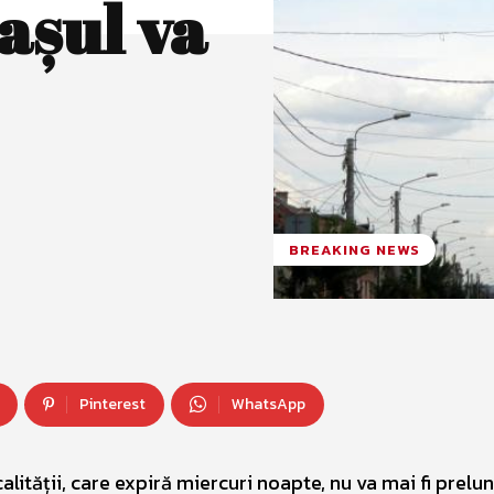
aşul va
BREAKING NEWS
Pinterest
WhatsApp
alității, care expiră miercuri noapte, nu va mai fi prelun