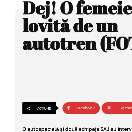
Dej! O femeie
lovită de un
autotren (FO
Facebook
Twitter
ACȚIUNE
O autospecială și două echipaje SAJ au inter