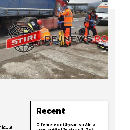
Recent
O femeie cetățean străin a
hicule
scos cuțitul în stradă. Doi