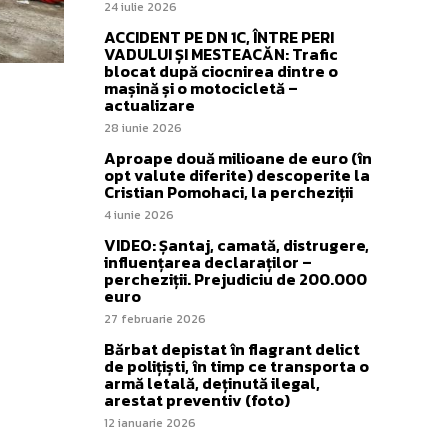
24 iulie 2026
ACCIDENT PE DN 1C, ÎNTRE PERI
VADULUI ȘI MESTEACĂN: Trafic
blocat după ciocnirea dintre o
mașină și o motocicletă –
actualizare
28 iunie 2026
Aproape două milioane de euro (în
opt valute diferite) descoperite la
Cristian Pomohaci, la percheziții
4 iunie 2026
VIDEO: Șantaj, camată, distrugere,
influențarea declaraților –
percheziții. Prejudiciu de 200.000
euro
27 februarie 2026
Bărbat depistat în flagrant delict
de polițiști, în timp ce transporta o
armă letală, deținută ilegal,
arestat preventiv (foto)
12 ianuarie 2026