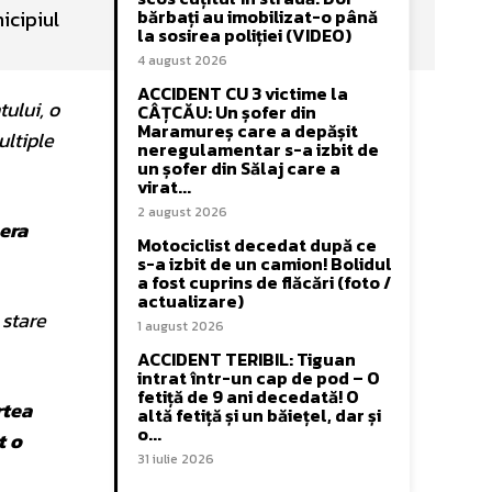
bărbați au imobilizat-o până
icipiul
la sosirea poliției (VIDEO)
4 august 2026
ACCIDENT CU 3 victime la
tului, o
CÂȚCĂU: Un șofer din
Maramureș care a depășit
ultiple
neregulamentar s-a izbit de
un șofer din Sălaj care a
virat...
2 august 2026
era
Motociclist decedat după ce
s-a izbit de un camion! Bolidul
a fost cuprins de flăcări (foto /
actualizare)
 stare
1 august 2026
ACCIDENT TERIBIL: Tiguan
intrat într-un cap de pod – O
fetiță de 9 ani decedată! O
rtea
altă fetiță și un băiețel, dar și
o...
t o
31 iulie 2026