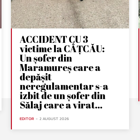
ACCIDENT CU 3
victime la CÂȚCĂU:
Un șofer din
Maramureș care a
depășit
neregulamentar s-a
izbit de un șofer din
Sălaj care a virat...
EDITOR
-
2 AUGUST 2026