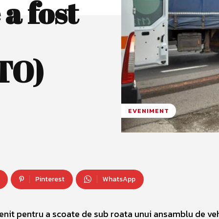
 a fost
TO)
EVENIMENT
Pinterest
WhatsApp
venit pentru a scoate de sub roata unui ansamblu de ve