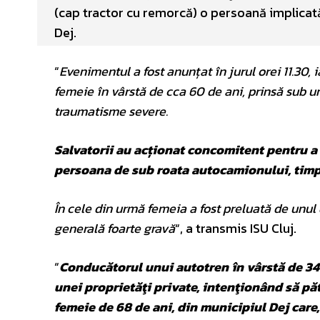
(cap tractor cu remorcă) o persoană implicată
Dej.
“
Evenimentul a fost anunțat în jurul orei 11.30, 
femeie în vârstă de cca 60 de ani, prinsă sub u
traumatisme severe.
Salvatorii au acționat concomitent pentru a 
persoana de sub roata autocamionului, timp 
În cele din urmă femeia a fost preluată de unul d
generală foarte gravă
“, a transmis ISU Cluj.
“
Conducătorul unui autotren în vârstă de 34 
unei proprietăţi private, intenţionând să păt
femeie de 68 de ani, din municipiul Dej care