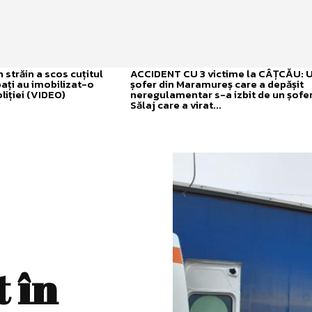
străin a scos cuțitul
ACCIDENT CU 3 victime la CÂȚCĂU: 
bați au imobilizat-o
șofer din Maramureș care a depășit
liției (VIDEO)
neregulamentar s-a izbit de un șofer
Sălaj care a virat...
 în