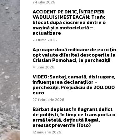
24 iulie 2026
ACCIDENT PE DN 1C, ÎNTRE PERI
VADULUI ȘI MESTEACĂN: Trafic
blocat după ciocnirea dintre o
mașină și o motocicletă –
actualizare
28 iunie 2026
Aproape două milioane de euro (în
opt valute diferite) descoperite la
Cristian Pomohaci, la percheziții
4 iunie 2026
VIDEO: Șantaj, camată, distrugere,
influențarea declaraților –
percheziții. Prejudiciu de 200.000
euro
27 februarie 2026
Bărbat depistat în flagrant delict
de polițiști, în timp ce transporta o
armă letală, deținută ilegal,
arestat preventiv (foto)
12 ianuarie 2026