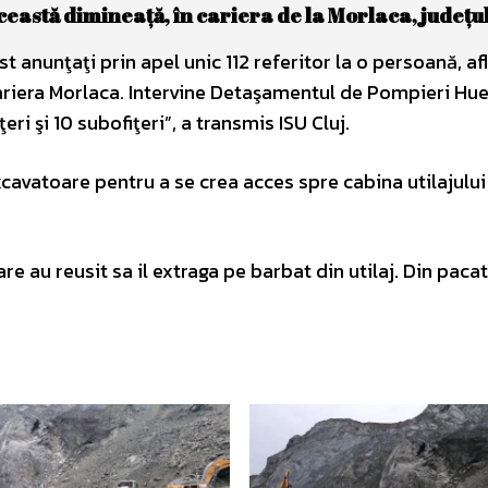
ceastă dimineaţă, în cariera de la Morlaca, judeţul
st anunţaţi prin apel unic 112 referitor la o persoană, af
 cariera Morlaca. Intervine Detaşamentul de Pompieri Hue
eri şi 10 subofiţeri”, a transmis ISU Cluj.
avatoare pentru a se crea acces spre cabina utilajului
 au reusit sa il extraga pe barbat din utilaj. Din pacat