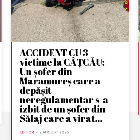
ACCIDENT CU 3
victime la CÂȚCĂU:
Un șofer din
Maramureș care a
depășit
neregulamentar s-a
izbit de un șofer din
Sălaj care a virat...
EDITOR
-
2 AUGUST 2026