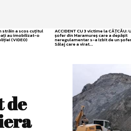
străin a scos cuțitul
ACCIDENT CU 3 victime la CÂȚCĂU: 
bați au imobilizat-o
șofer din Maramureș care a depășit
liției (VIDEO)
neregulamentar s-a izbit de un șofer
Sălaj care a virat...
t de
iera