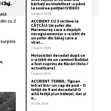
 Cluj.
bărbați au imobilizat-o până
la sosirea poliției (VIDEO)
lată
4 august 2026
din cu 2
ACCIDENT CU 3 victime la
CÂȚCĂU: Un șofer din
Maramureș care a depășit
neregulamentar s-a izbit de
un șofer din Sălaj care a
 surpins
virat...
2 august 2026
Motociclist decedat după ce
s-a izbit de un camion! Bolidul
e,
a fost cuprins de flăcări (foto /
actualizare)
1 august 2026
ACCIDENT TERIBIL: Tiguan
intrat într-un cap de pod – O
fetiță de 9 ani decedată! O
altă fetiță și un băiețel, dar și
o...
31 iulie 2026