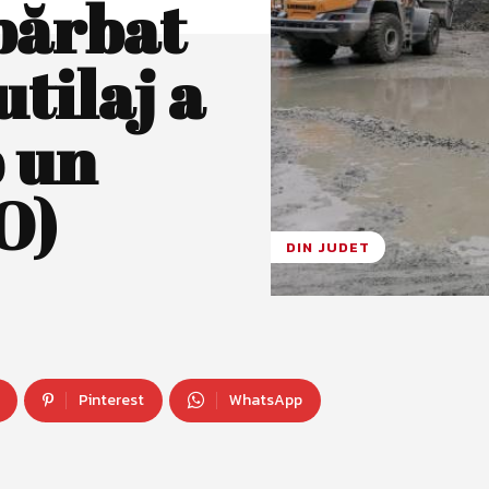
bărbat
utilaj a
b un
O)
DIN JUDET
Pinterest
WhatsApp