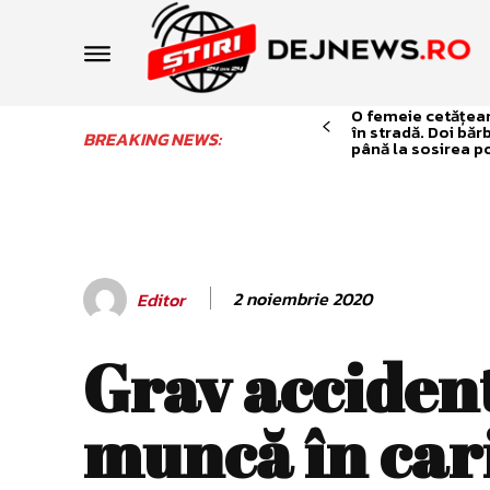
O femeie cetățean 
în stradă. Doi băr
BREAKING NEWS:
până la sosirea po
2 noiembrie 2020
Editor
Grav acciden
muncă în car