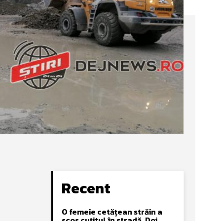
Recent
O femeie cetățean străin a
scos cuțitul în stradă. Doi