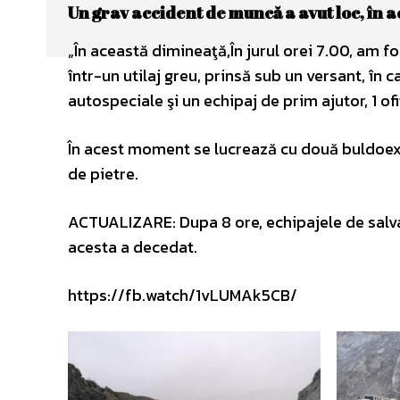
Un grav accident de muncă a avut loc, în a
„În această dimineaţă,În jurul orei 7.00, am fo
într-un utilaj greu, prinsă sub un versant, în
autospeciale şi un echipaj de prim ajutor, 1 ofiţ
În acest moment se lucrează cu două buldoexc
de pietre.
ACTUALIZARE: Dupa 8 ore, echipajele de salvare
acesta a decedat.
https://fb.watch/1vLUMAk5CB/