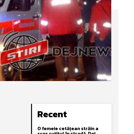
Recent
O femeie cetățean străin a
scos cuțitul în stradă. Doi