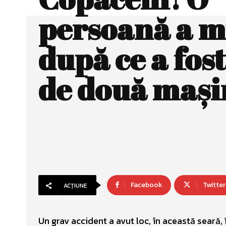
persoană a m
după ce a fost
de două mași
Facebook
Twitter
ACȚIUNE
Un grav accident a avut loc, în această seară, 