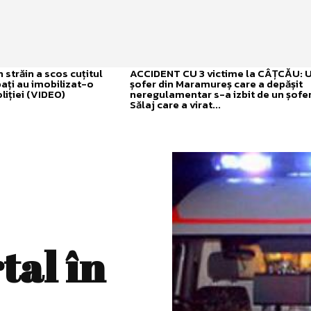
străin a scos cuțitul
ACCIDENT CU 3 victime la CÂȚCĂU: 
bați au imobilizat-o
șofer din Maramureș care a depășit
liției (VIDEO)
neregulamentar s-a izbit de un șofer
Sălaj care a virat...
tal în