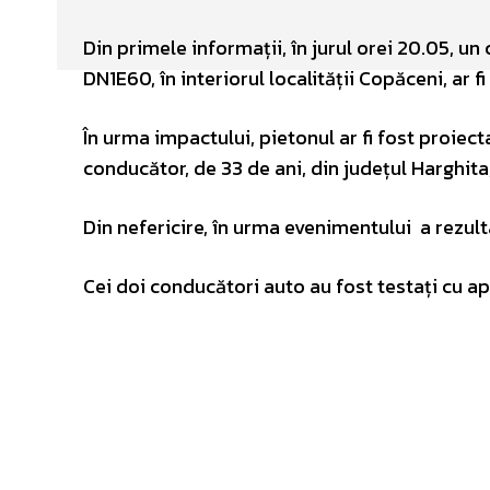
Din primele informații, în jurul orei 20.05, un
DN1E60, în interiorul localității Copăceni, ar f
În urma impactului, pietonul ar fi fost proiec
conducător, de 33 de ani, din județul Harghita
Din nefericire, în urma evenimentului a rezult
Cei doi conducători auto au fost testați cu apa