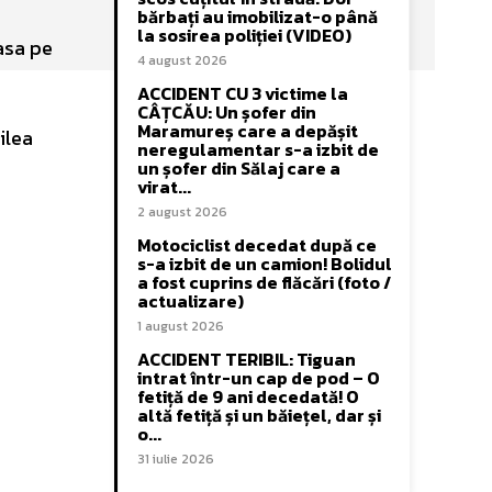
bărbați au imobilizat-o până
la sosirea poliției (VIDEO)
lasa pe
4 august 2026
ACCIDENT CU 3 victime la
CÂȚCĂU: Un șofer din
Maramureș care a depășit
ilea
neregulamentar s-a izbit de
un șofer din Sălaj care a
virat...
2 august 2026
Motociclist decedat după ce
s-a izbit de un camion! Bolidul
a fost cuprins de flăcări (foto /
actualizare)
1 august 2026
ACCIDENT TERIBIL: Tiguan
intrat într-un cap de pod – O
fetiță de 9 ani decedată! O
altă fetiță și un băiețel, dar și
o...
31 iulie 2026