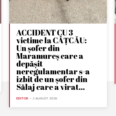
ACCIDENT CU 3
victime la CÂȚCĂU:
Un șofer din
Maramureș care a
depășit
neregulamentar s-a
izbit de un șofer din
Sălaj care a virat...
EDITOR
-
2 AUGUST 2026