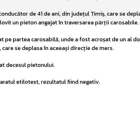
 conducător de 41 de ani, din județul Timiș, care se dep
i lovit un pieton angajat în traversarea părții carosabile.
tat pe partea carosabilă, unde a fost acroșat de un al do
, care se deplasa în aceeași direcție de mers.
at decesul pietonului.
ratul etilotest, rezultatul fiind negativ.