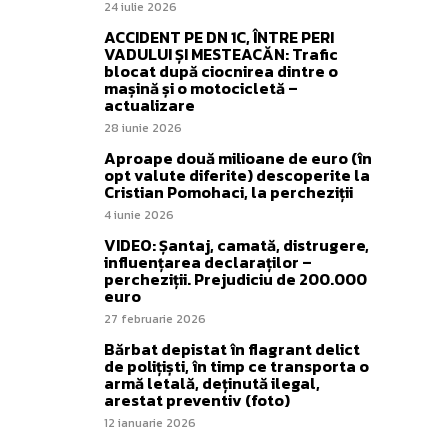
24 iulie 2026
ACCIDENT PE DN 1C, ÎNTRE PERI
VADULUI ȘI MESTEACĂN: Trafic
blocat după ciocnirea dintre o
mașină și o motocicletă –
actualizare
28 iunie 2026
Aproape două milioane de euro (în
opt valute diferite) descoperite la
Cristian Pomohaci, la percheziții
4 iunie 2026
VIDEO: Șantaj, camată, distrugere,
influențarea declaraților –
percheziții. Prejudiciu de 200.000
euro
27 februarie 2026
Bărbat depistat în flagrant delict
de polițiști, în timp ce transporta o
armă letală, deținută ilegal,
arestat preventiv (foto)
12 ianuarie 2026