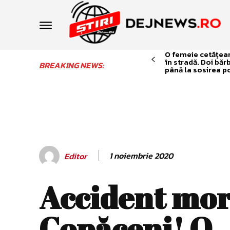
O femeie cetățean 
în stradă. Doi băr
BREAKING NEWS:
până la sosirea po
1 noiembrie 2020
Editor
Accident mor
Copăceni! O