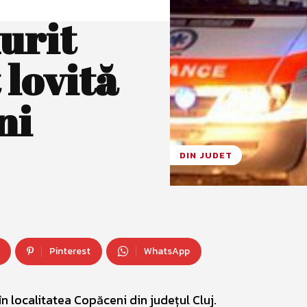
urit
 lovită
ni
DIN JUDET
Pinterest
WhatsApp
în localitatea Copăceni din județul Cluj.