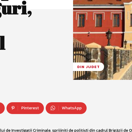
guri,
l
DIN JUDET
Pinterest
WhatsApp
ului de Investigații Criminale, sprijiniți de polițiști din cadrul Brigăzii de