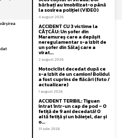
bărbați au imobilizat-o până
la sosirea poliției (VIDEO)
4 august 2026
vârșirea
ACCIDENT CU 3 victime la
CÂȚCĂU: Un șofer din
Maramureș care a depășit
neregulamentar s-a izbit de
un șofer din Sălaj care a
edat
virat...
2 august 2026
Motociclist decedat după ce
s-a izbit de un camion! Bolidul
a fost cuprins de flăcări (foto /
actualizare)
1 august 2026
ACCIDENT TERIBIL: Tiguan
intrat într-un cap de pod – O
fetiță de 9 ani decedată! O
altă fetiță și un băiețel, dar și
o...
31 iulie 2026