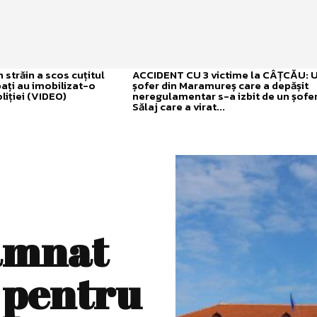
străin a scos cuțitul
ACCIDENT CU 3 victime la CÂȚCĂU: 
bați au imobilizat-o
șofer din Maramureș care a depășit
liției (VIDEO)
neregulamentar s-a izbit de un șofer
Sălaj care a virat...
amnat
 pentru