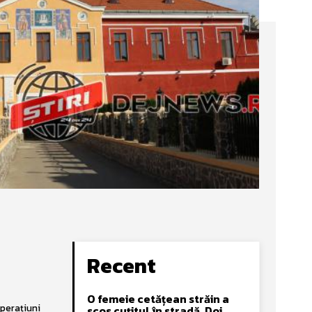
Recent
O femeie cetățean străin a
 Operațiuni
scos cuțitul în stradă. Doi