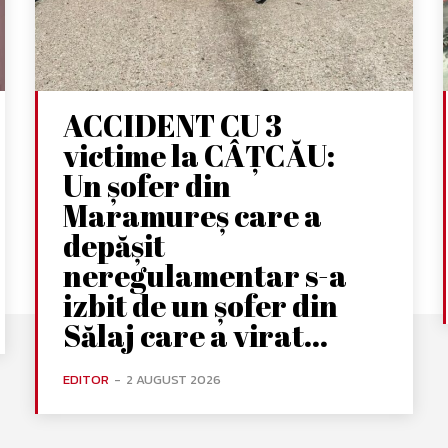
ACCIDENT CU 3
victime la CÂȚCĂU:
Un șofer din
Maramureș care a
depășit
neregulamentar s-a
izbit de un șofer din
Sălaj care a virat...
EDITOR
-
2 AUGUST 2026