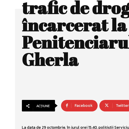
trafic de dro
încarcerat la
Penitenciaru
Gherla
Facebook
Twitter
ACȚIUNE
La data de 29 octombrie, în jurul orei 15.40, polițiștii Servici