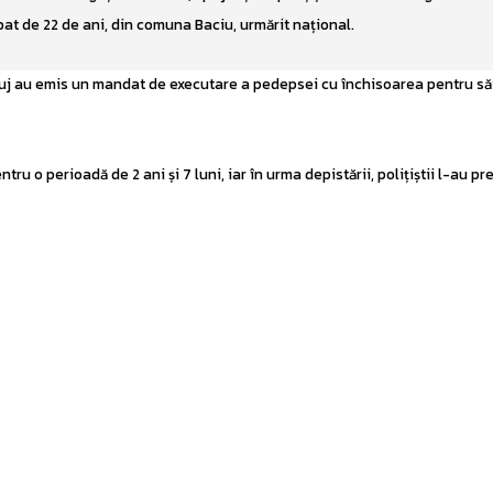
rbat de 22 de ani, din comuna Baciu, urmărit național.
Cluj au emis un mandat de executare a pedepsei cu închisoarea pentru să
u o perioadă de 2 ani și 7 luni, iar în urma depistării, polițiștii l-au pr