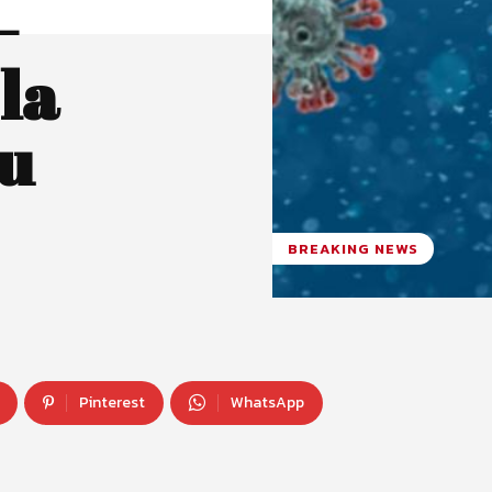
-
la
şu
BREAKING NEWS
Pinterest
WhatsApp