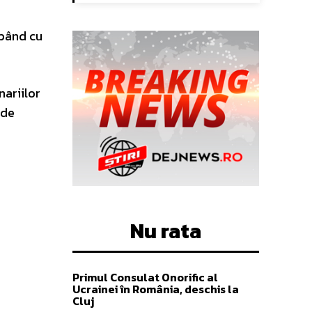
epând cu
nariilor
 de
Nu rata
Primul Consulat Onorific al
Ucrainei în România, deschis la
Cluj