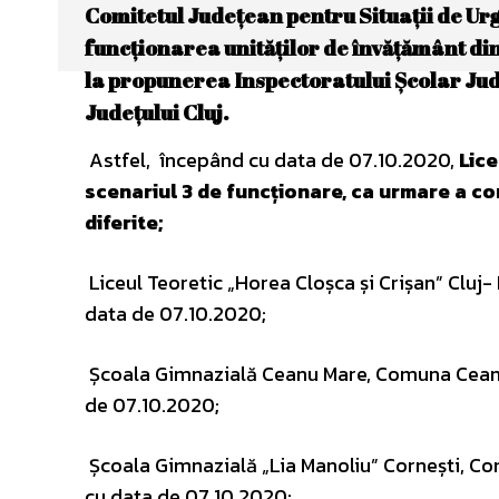
Comitetul Județean pentru Situații de Urg
funcționarea unităților de învățământ din
la propunerea Inspectoratului Școlar Jude
Județului Cluj.
Astfel, începând cu data de 07.10.2020,
Lice
scenariul 3 de funcționare, ca urmare a conf
diferite;
Liceul Teoretic „Horea Cloșca și Crișan” Cluj-
data de 07.10.2020;
Școala Gimnazială Ceanu Mare, Comuna Ceanu M
de 07.10.2020;
Școala Gimnazială „Lia Manoliu” Cornești, Com
cu data de 07.10.2020;