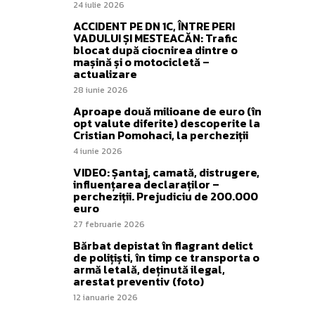
24 iulie 2026
ACCIDENT PE DN 1C, ÎNTRE PERI
VADULUI ȘI MESTEACĂN: Trafic
blocat după ciocnirea dintre o
mașină și o motocicletă –
actualizare
28 iunie 2026
Aproape două milioane de euro (în
opt valute diferite) descoperite la
Cristian Pomohaci, la percheziții
4 iunie 2026
VIDEO: Șantaj, camată, distrugere,
influențarea declaraților –
percheziții. Prejudiciu de 200.000
euro
27 februarie 2026
Bărbat depistat în flagrant delict
de polițiști, în timp ce transporta o
armă letală, deținută ilegal,
arestat preventiv (foto)
12 ianuarie 2026