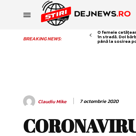
O femeie cetățean 
în stradă. Doi băr
BREAKING NEWS:
până la sosirea po
7 octombrie 2020
Claudiu Mike
CORONAVIRU