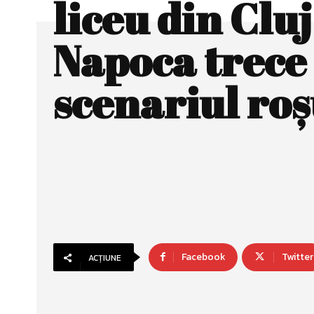
liceu din Cluj
Napoca trece 
scenariul ro
Facebook
Twitter
ACȚIUNE