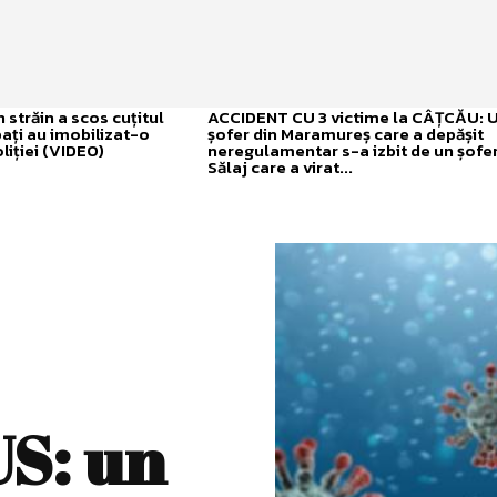
străin a scos cuțitul
ACCIDENT CU 3 victime la CÂȚCĂU: 
bați au imobilizat-o
șofer din Maramureș care a depășit
liției (VIDEO)
neregulamentar s-a izbit de un șofer
Sălaj care a virat...
S: un