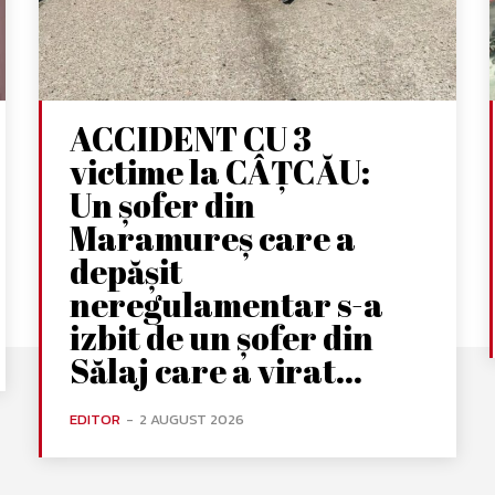
ACCIDENT CU 3
victime la CÂȚCĂU:
Un șofer din
Maramureș care a
depășit
neregulamentar s-a
izbit de un șofer din
Sălaj care a virat...
EDITOR
-
2 AUGUST 2026