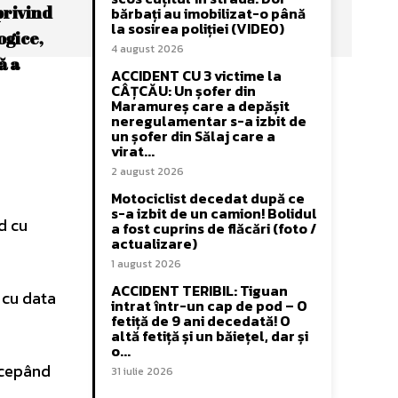
privind
bărbați au imobilizat-o până
la sosirea poliției (VIDEO)
ogice,
4 august 2026
ă a
ACCIDENT CU 3 victime la
CÂȚCĂU: Un șofer din
Maramureș care a depășit
neregulamentar s-a izbit de
un șofer din Sălaj care a
virat...
2 august 2026
Motociclist decedat după ce
s-a izbit de un camion! Bolidul
d cu
a fost cuprins de flăcări (foto /
actualizare)
1 august 2026
ACCIDENT TERIBIL: Tiguan
 cu data
intrat într-un cap de pod – O
fetiță de 9 ani decedată! O
altă fetiță și un băiețel, dar și
o...
ncepând
31 iulie 2026