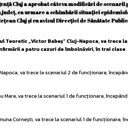
ență Cluj a aprobat câteva modificări de scenarii 
 județ, ca urmare a schimbării situației epidemiol
țean Cluj și cu avizul Direcției de Sănătate Public
ul Teoretic „Victor Babeș” Cluj-Napoca, va trece la
irmării a patru cazuri de îmbolnăviri, în trei clase
 Napoca, va trece la scenariul 2 de funcționare, începân
are, va trece la scenariul 1 de funcționare, începând
una Cornești, va trece la scenariul 1 de funcționare, î