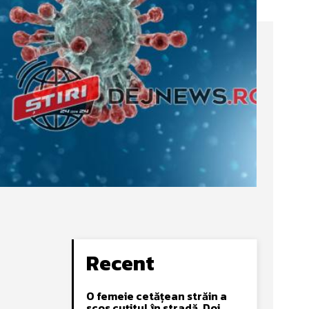
Recent
O femeie cetățean străin a
scos cuțitul în stradă. Doi