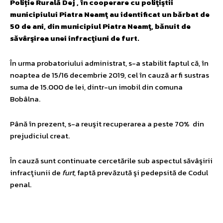
Poliție Rurală Dej , în cooperare cu poliţiştii
municipiului Piatra Neamţ au identificat un bărbat de
50 de ani, din municipiul Piatra Neamţ, bănuit de
săvârşirea unei infracţiuni de furt.
În urma probatoriului administrat, s-a stabilit faptul că, în
noaptea de 15/16 decembrie 2019, cel în cauză ar fi sustras
suma de 15.000 de lei, dintr-un imobil din comuna
Bobâlna.
Până în prezent, s-a reuşit recuperarea a peste 70% din
prejudiciul creat.
În cauză sunt continuate cercetările sub aspectul săvâşirii
infracţiunii de
furt
, faptă prevăzută şi pedepsită de Codul
penal.