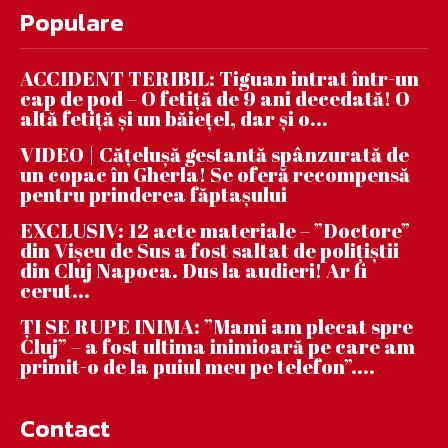
Populare
ACCIDENT TERIBIL: Tiguan intrat într-un
cap de pod – O fetiță de 9 ani decedată! O
altă fetiță și un băiețel, dar și o...
VIDEO | Căţeluşă gestantă spânzurată de
un copac în Gherla! Se oferă recompensă
pentru prinderea făptaşului
EXCLUSIV: 12 acte materiale – ”Doctore”
din Vișeu de Sus a fost saltat de polițiștii
din Cluj Napoca. Dus la audieri! Ar fi
cerut...
ȚI SE RUPE INIMA: ”Mami am plecat spre
Cluj” – a fost ultima inimioară pe care am
primit-o de la puiul meu pe telefon”....
Contact