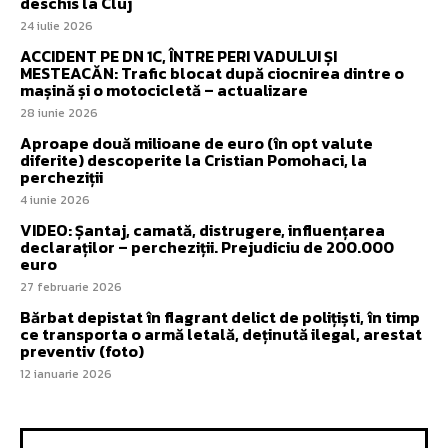
deschis la Cluj
24 iulie 2026
ACCIDENT PE DN 1C, ÎNTRE PERI VADULUI ȘI
MESTEACĂN: Trafic blocat după ciocnirea dintre o
mașină și o motocicletă – actualizare
28 iunie 2026
Aproape două milioane de euro (în opt valute
diferite) descoperite la Cristian Pomohaci, la
percheziții
4 iunie 2026
VIDEO: Șantaj, camată, distrugere, influențarea
declaraților – percheziții. Prejudiciu de 200.000
euro
27 februarie 2026
Bărbat depistat în flagrant delict de polițiști, în timp
ce transporta o armă letală, deținută ilegal, arestat
preventiv (foto)
12 ianuarie 2026