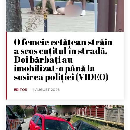
O femeie cetățean străin
a scos cuțitul în stradă.
Doi bărbați au
imobilizat-o până la
sosirea poliției (VIDEO)
EDITOR
-
4 AUGUST 2026