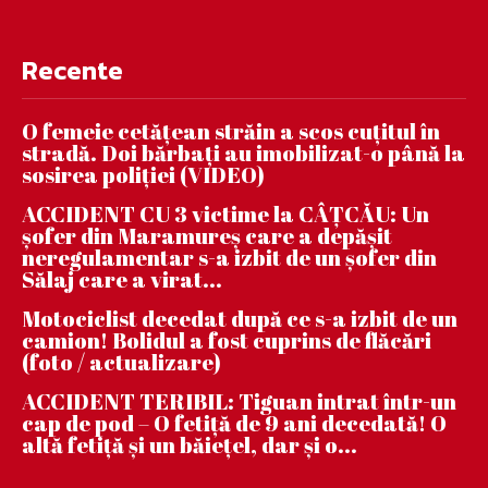
Recente
O femeie cetățean străin a scos cuțitul în
stradă. Doi bărbați au imobilizat-o până la
sosirea poliției (VIDEO)
ACCIDENT CU 3 victime la CÂȚCĂU: Un
șofer din Maramureș care a depășit
neregulamentar s-a izbit de un șofer din
Sălaj care a virat...
Motociclist decedat după ce s-a izbit de un
camion! Bolidul a fost cuprins de flăcări
(foto / actualizare)
ACCIDENT TERIBIL: Tiguan intrat într-un
cap de pod – O fetiță de 9 ani decedată! O
altă fetiță și un băiețel, dar și o...