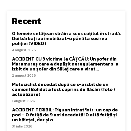
Recent
O femeie cetățean străin a scos cuțitul în stradă.
Doi bărbați au imobilizat-o până la sosirea
poliției (VIDEO)
4 august 2026
ACCIDENT CU 3 victime la CÂȚCĂU: Un șofer din
Maramureș care a depășit neregulamentar s-a
izbit de un șofer din Sălaj care a virat...
2 august 2026
Motociclist decedat după ce s-a izbit de un
camion! Bolidul a fost cuprins de flăcări (foto /
actualizare)
1 august 2026
ACCIDENT TERIBIL: Tiguan intrat într-un cap de
pod – O fetiță de 9 ani decedată! O altă fetiță și
un băiețel, dar și o...
31 iulie 2026