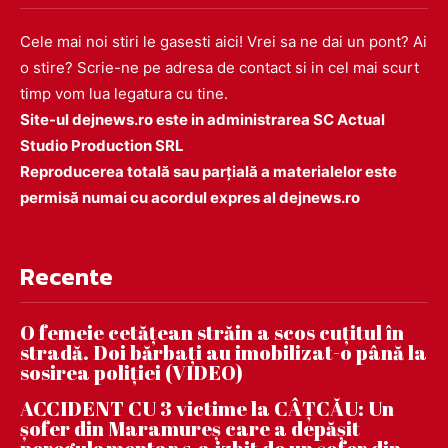
Cele mai noi stiri le gasesti aici! Vrei sa ne dai un pont? Ai
o stire? Scrie-ne pe adresa de contact si in cel mai scurt
timp vom lua legatura cu tine.
Site-ul dejnews.ro este in administrarea SC Actual
Studio Production SRL
Reproducerea totală sau parțială a materialelor este
permisă numai cu acordul expres al dejnews.ro
Recente
O femeie cetățean străin a scos cuțitul în
stradă. Doi bărbați au imobilizat-o până la
sosirea poliției (VIDEO)
ACCIDENT CU 3 victime la CÂȚCĂU: Un
șofer din Maramureș care a depășit