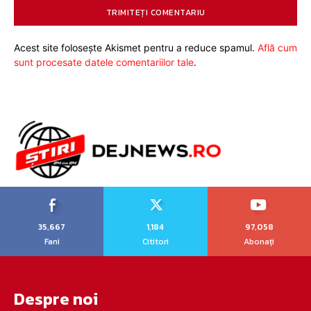
Acest site folosește Akismet pentru a reduce spamul.
Află cum
sunt procesate datele comentariilor tale
.
35,667
1,184
97,058
Fani
Cititori
Abonați
Despre noi