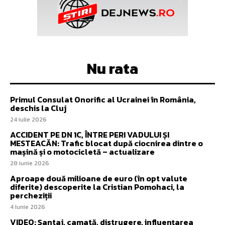
Nu rata
Primul Consulat Onorific al Ucrainei în România,
deschis la Cluj
24 iulie 2026
ACCIDENT PE DN 1C, ÎNTRE PERI VADULUI ȘI
MESTEACĂN: Trafic blocat după ciocnirea dintre o
mașină și o motocicletă – actualizare
28 iunie 2026
Aproape două milioane de euro (în opt valute
diferite) descoperite la Cristian Pomohaci, la
percheziții
4 iunie 2026
VIDEO: Șantaj, camată, distrugere, influențarea