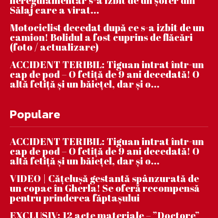
neregulamentar s-a izbit de un șofer din
Sălaj care a virat...
Motociclist decedat după ce s-a izbit de un
camion! Bolidul a fost cuprins de flăcări
(foto / actualizare)
ACCIDENT TERIBIL: Tiguan intrat într-un
cap de pod – O fetiță de 9 ani decedată! O
altă fetiță și un băiețel, dar și o...
Populare
ACCIDENT TERIBIL: Tiguan intrat într-un
cap de pod – O fetiță de 9 ani decedată! O
altă fetiță și un băiețel, dar și o...
VIDEO | Căţeluşă gestantă spânzurată de
un copac în Gherla! Se oferă recompensă
pentru prinderea făptaşului
EXCLUSIV: 12 acte materiale – ”Doctore”