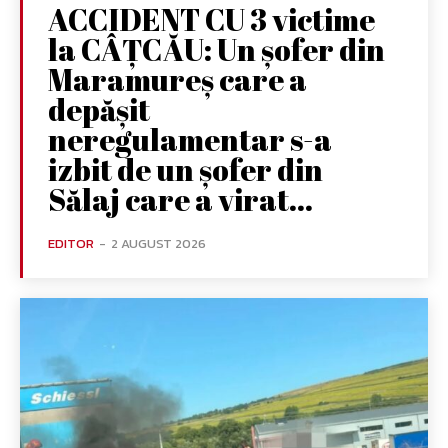
ACCIDENT CU 3 victime
la CÂȚCĂU: Un șofer din
Maramureș care a
depășit
neregulamentar s-a
izbit de un șofer din
Sălaj care a virat...
EDITOR
-
2 AUGUST 2026