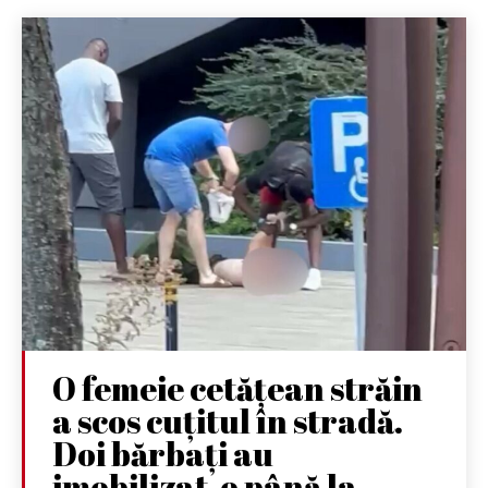
O femeie cetățean străin
a scos cuțitul în stradă.
Doi bărbați au
imobilizat-o până la