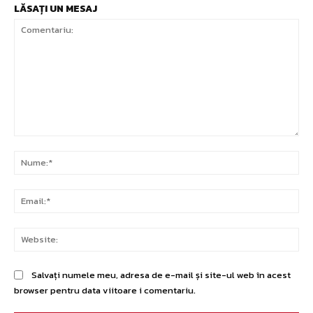
LĂSAȚI UN MESAJ
Comentariu:
Nu
Ema
Web
Salvați numele meu, adresa de e-mail și site-ul web în acest
browser pentru data viitoare i comentariu.