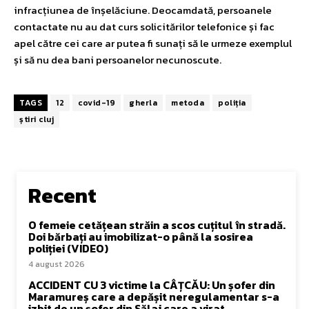
infracțiunea de înșelăciune. Deocamdată, persoanele
contactate nu au dat curs solicitărilor telefonice și fac
apel către cei care ar putea fi sunați să le urmeze exemplul
și să nu dea bani persoanelor necunoscute.
TAGS
12
covid-19
gherla
metoda
poliția
știri cluj
Recent
O femeie cetățean străin a scos cuțitul în stradă.
Doi bărbați au imobilizat-o până la sosirea
poliției (VIDEO)
4 august 2026
ACCIDENT CU 3 victime la CÂȚCĂU: Un șofer din
Maramureș care a depășit neregulamentar s-a
izbit de un șofer din Sălaj care a virat...