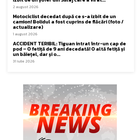
2 august 2026
Motociclist decedat după ce s-a izbit de un
camion! Bolidul a fost cuprins de flăcări (foto /
actualizare)
1 august 2026
ACCIDENT TERIBIL: Tiguan intrat într-un cap de
pod – O fetiță de 9 ani decedată! O altă fetiță și
un băiețel, dar și o...
31 iulie 2026