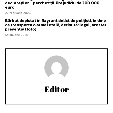
declaraților – percheziții. Prejudiciu de 200.000
euro
27 februarie 2026
Bărbat depistat în flagrant delict de polițiști, în timp
ce transporta o armă letală, deținută ilegal, arestat
preventiv (foto)
12 ianuarie 2026
Editor