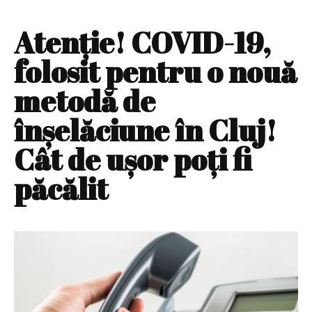
Atenție! COVID-19,
folosit pentru o nouă
metodă de
înșelăciune în Cluj!
Cât de ușor poți fi
păcălit