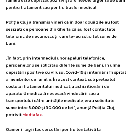
familia este depistat pozitiv și are nevoie urgentă de bani
pentru tratament sau pentru trasfer medical.
Poliția Cluj a transmis vineri că în doar două zile au fost
sesizați de persoane din Gherla că au fost contactate
telefonic de necunoscuți, care le-au solicitat sume de
bani.
„În fapt, prin intermediul unor apeluri telefonice,
persoanelor li se solicitau diferite sume de bani, în urma
depistării positive cu virusul Covid-19 și internării în spital
a membrilor de familie. În acest context, sub pretextul
costului tratamentului medical, a achiziționării de
aparatură medicală necesară vindecării sau a
transportului către unitățile medicale, erau solicitate
sume între 5.000 și 30.000 de lei”, anunță Poliția Cluj,
potrivit
Mediafax
.
Oamenii legii fac cercetări pentru tentativă la