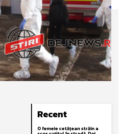
Recent
O femeie cetățean străin a
scos cuțitul în stradă. Doi