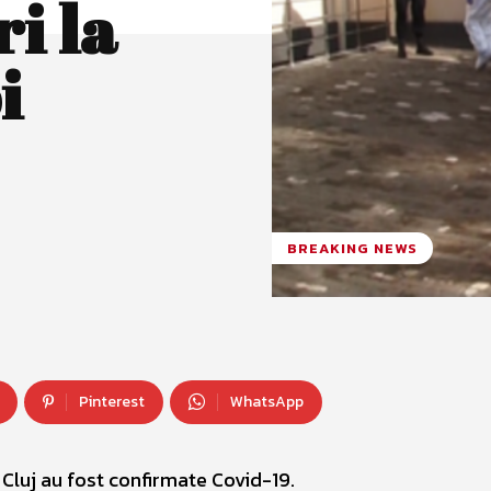
i la
i
BREAKING NEWS
Pinterest
WhatsApp
 Cluj au fost confirmate Covid-19.