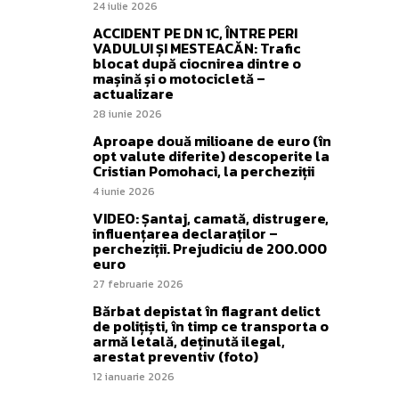
24 iulie 2026
ACCIDENT PE DN 1C, ÎNTRE PERI
VADULUI ȘI MESTEACĂN: Trafic
blocat după ciocnirea dintre o
mașină și o motocicletă –
actualizare
28 iunie 2026
Aproape două milioane de euro (în
opt valute diferite) descoperite la
Cristian Pomohaci, la percheziții
4 iunie 2026
VIDEO: Șantaj, camată, distrugere,
influențarea declaraților –
percheziții. Prejudiciu de 200.000
euro
27 februarie 2026
Bărbat depistat în flagrant delict
de polițiști, în timp ce transporta o
armă letală, deținută ilegal,
arestat preventiv (foto)
12 ianuarie 2026