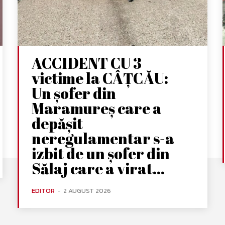
ACCIDENT CU 3
victime la CÂȚCĂU:
Un șofer din
Maramureș care a
depășit
neregulamentar s-a
izbit de un șofer din
Sălaj care a virat...
EDITOR
-
2 AUGUST 2026