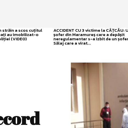
străin a scos cuțitul
ACCIDENT CU 3 victime la CÂȚCĂU: 
bați au imobilizat-o
șofer din Maramureș care a depășit
liției (VIDEO)
neregulamentar s-a izbit de un șofer
Sălaj care a virat...
ecord