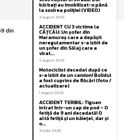
bărbați au imobilizat-o până
la sosirea poliției (VIDEO)
4 august 2026
ACCIDENT CU 3 victime la
59 din
CÂȚCĂU: Un șofer din
Maramureș care a depășit
neregulamentar s-a izbit de
un șofer din Sălaj care a
virat...
2 august 2026
Motociclist decedat după ce
s-a izbit de un camion! Bolidul
a fost cuprins de flăcări (foto /
actualizare)
1 august 2026
ACCIDENT TERIBIL: Tiguan
intrat într-un cap de pod – O
fetiță de 9 ani decedată! O
altă fetiță și un băiețel, dar și
o...
31 iulie 2026