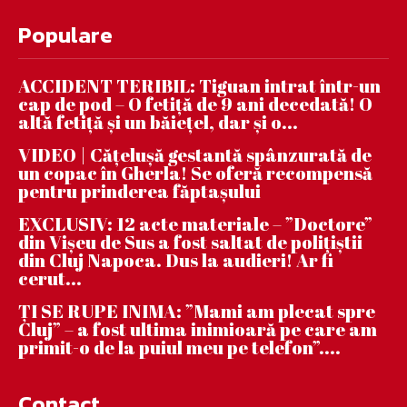
Populare
ACCIDENT TERIBIL: Tiguan intrat într-un
cap de pod – O fetiță de 9 ani decedată! O
altă fetiță și un băiețel, dar și o...
VIDEO | Căţeluşă gestantă spânzurată de
un copac în Gherla! Se oferă recompensă
pentru prinderea făptaşului
EXCLUSIV: 12 acte materiale – ”Doctore”
din Vișeu de Sus a fost saltat de polițiștii
din Cluj Napoca. Dus la audieri! Ar fi
cerut...
ȚI SE RUPE INIMA: ”Mami am plecat spre
Cluj” – a fost ultima inimioară pe care am
primit-o de la puiul meu pe telefon”....
Contact