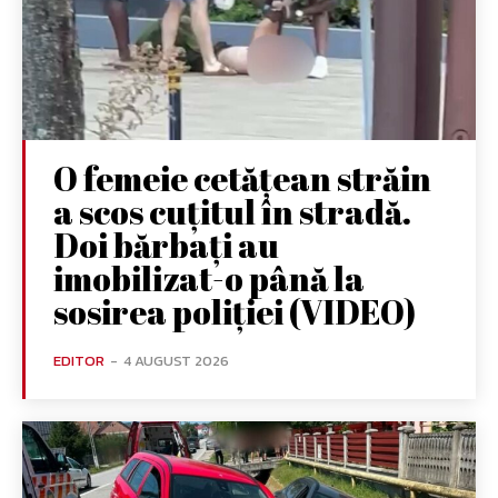
O femeie cetățean străin
a scos cuțitul în stradă.
Doi bărbați au
imobilizat-o până la
sosirea poliției (VIDEO)
EDITOR
-
4 AUGUST 2026