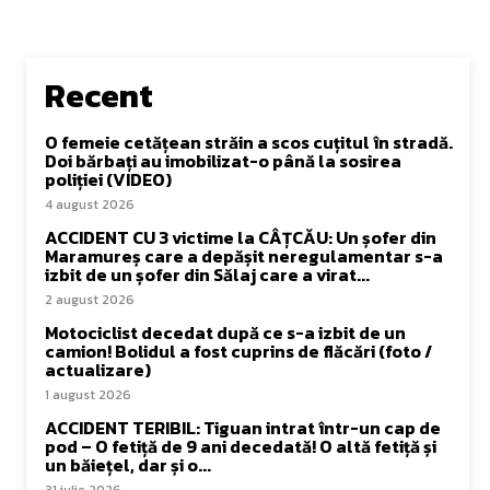
Recent
O femeie cetățean străin a scos cuțitul în stradă.
Doi bărbați au imobilizat-o până la sosirea
poliției (VIDEO)
4 august 2026
ACCIDENT CU 3 victime la CÂȚCĂU: Un șofer din
Maramureș care a depășit neregulamentar s-a
izbit de un șofer din Sălaj care a virat...
2 august 2026
Motociclist decedat după ce s-a izbit de un
camion! Bolidul a fost cuprins de flăcări (foto /
actualizare)
1 august 2026
ACCIDENT TERIBIL: Tiguan intrat într-un cap de
pod – O fetiță de 9 ani decedată! O altă fetiță și
un băiețel, dar și o...
31 iulie 2026