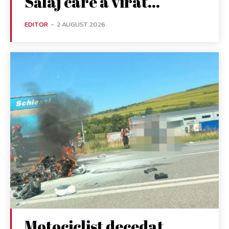
Sălaj care a virat...
EDITOR
-
2 AUGUST 2026
Motociclist decedat