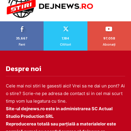
35,667
1,184
97,058
Fani
Cititori
Abonați
Despre noi
Cele mai noi stiri le gasesti aici! Vrei sa ne dai un pont? Ai
o stire? Scrie-ne pe adresa de contact si in cel mai scurt
timp vom lua legatura cu tine.
Site-ul dejnews.ro este in administrarea SC Actual
Studio Production SRL
Reproducerea totală sau parțială a materialelor este