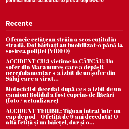
permisă numai cu acordul expres al dejnews.ro
Recente
O femeie cetățean străin a scos cuțitul în
stradă. Doi bărbați au imobilizat-o până la
sosirea poliției (VIDEO)
ACCIDENT CU 3 victime la CÂȚCĂU: Un
șofer din Maramureș care a depășit
neregulamentar s-a izbit de un șofer din
Sălaj care a virat...
Motociclist decedat după ce s-a izbit de un
camion! Bolidul a fost cuprins de flăcări
(foto / actualizare)
ACCIDENT TERIBIL: Tiguan intrat într-un
cap de pod – O fetiță de 9 ani decedată! O
altă fetiță și un băiețel, dar și o...