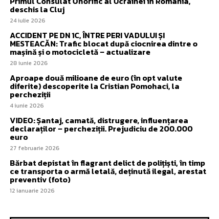
Primul Consulat Onorific al Ucrainei în România,
deschis la Cluj
24 iulie 2026
ACCIDENT PE DN 1C, ÎNTRE PERI VADULUI ȘI
MESTEACĂN: Trafic blocat după ciocnirea dintre o
mașină și o motocicletă – actualizare
28 iunie 2026
Aproape două milioane de euro (în opt valute
diferite) descoperite la Cristian Pomohaci, la
percheziții
4 iunie 2026
VIDEO: Șantaj, camată, distrugere, influențarea
declaraților – percheziții. Prejudiciu de 200.000
euro
27 februarie 2026
Bărbat depistat în flagrant delict de polițiști, în timp
ce transporta o armă letală, deținută ilegal, arestat
preventiv (foto)
12 ianuarie 2026