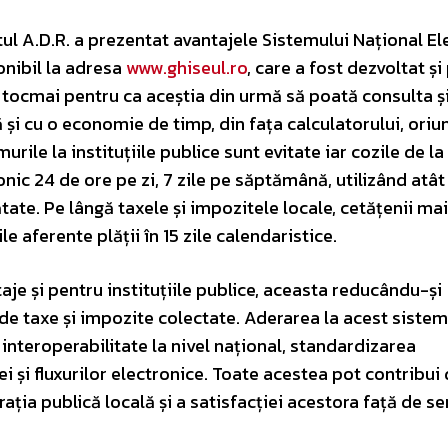
A.D.R. a prezentat avantajele Sistemului Național El
onibil la adresa
www.ghiseul.ro
, care a fost dezvoltat și
or tocmai pentru ca aceștia din urmă să poată consulta și
ă și cu o economie de timp, din fața calculatorului, oriu
murile la instituțiile publice sunt evitate iar cozile de l
onic 24 de ore pe zi, 7 zile pe săptămână, utilizând atât
tate. Pe lângă taxele și impozitele locale, cetățenii ma
 aferente plății în 15 zile calendaristice.
je și pentru instituțiile publice, aceasta reducându-și
 de taxe și impozite colectate. Aderarea la acest sistem
interoperabilitate la nivel național, standardizarea
și fluxurilor electronice. Toate acestea pot contribui 
ația publică locală și a satisfacției acestora față de ser