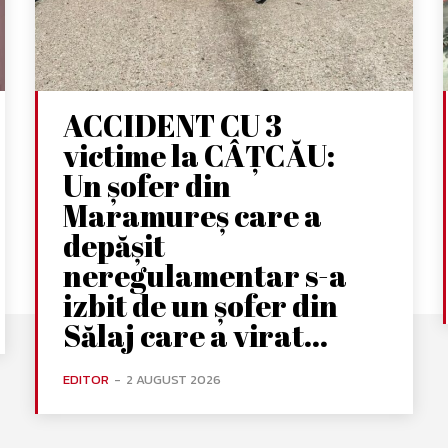
ACCIDENT CU 3
victime la CÂȚCĂU:
Un șofer din
Maramureș care a
depășit
neregulamentar s-a
izbit de un șofer din
Sălaj care a virat...
EDITOR
-
2 AUGUST 2026