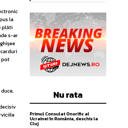
ectronic
 pus la
 plăti
nde s-ar
a ghișee
 carduri
i pot
 duce,
Nu rata
decisiv
Primul Consulat Onorific al
viciile
Ucrainei în România, deschis la
Cluj