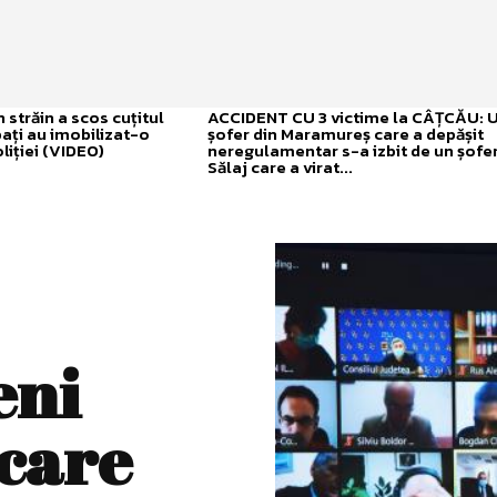
străin a scos cuțitul
ACCIDENT CU 3 victime la CÂȚCĂU: 
bați au imobilizat-o
șofer din Maramureș care a depășit
liției (VIDEO)
neregulamentar s-a izbit de un șofer
Sălaj care a virat...
eni
 care