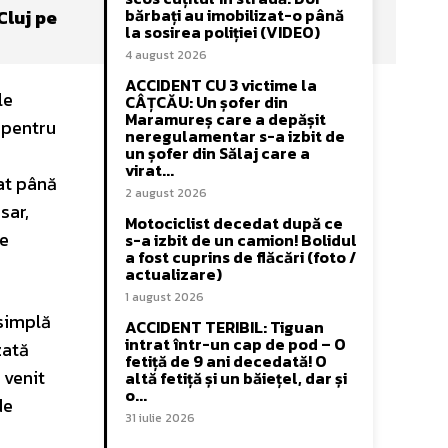
bărbați au imobilizat-o până
Cluj pe
la sosirea poliției (VIDEO)
4 august 2026
ACCIDENT CU 3 victime la
le
CÂȚCĂU: Un șofer din
Maramureș care a depășit
 pentru
neregulamentar s-a izbit de
un șofer din Sălaj care a
virat...
tat până
2 august 2026
sar,
Motociclist decedat după ce
de
s-a izbit de un camion! Bolidul
a fost cuprins de flăcări (foto /
actualizare)
1 august 2026
 simplă
ACCIDENT TERIBIL: Tiguan
intrat într-un cap de pod – O
zată
fetiță de 9 ani decedată! O
 venit
altă fetiță și un băiețel, dar și
o...
de
31 iulie 2026