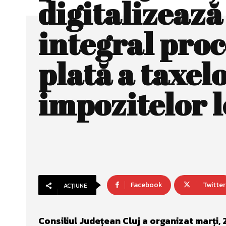
digitalizează
integral proc
plată a taxelo
impozitelor l
Facebook
Twitter
ACȚIUNE
Consiliul Județean Cluj a organizat marți, 