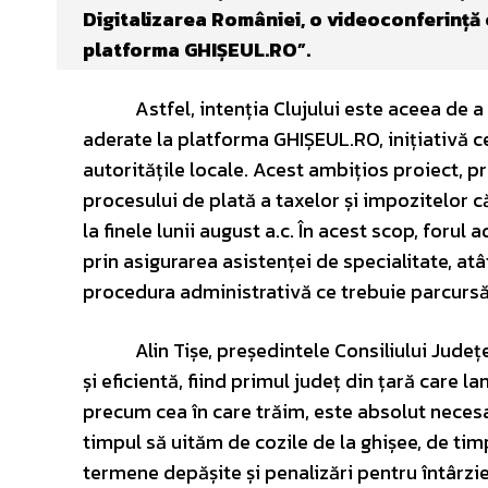
Digitalizarea României, o videoconferință c
platforma GHIȘEUL.RO”.
Astfel, intenția Clujului este aceea de a fi
aderate la platforma GHIȘEUL.RO, inițiativă ce
autoritățile locale. Acest ambițios proiect, pri
procesului de plată a taxelor și impozitelor c
la finele lunii august a.c. În acest scop, forul
prin asigurarea asistenței de specialitate, atâ
procedura administrativă ce trebuie parcursă
Alin Tișe, președintele Consiliului Județean
și eficientă, fiind primul județ din țară care l
precum cea în care trăim, este absolut necesar
timpul să uităm de cozile de la ghișee, de timp
termene depășite și penalizări pentru întârzi