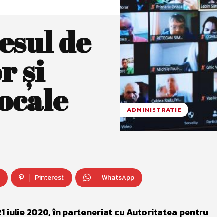
esul de
r și
ocale
ADMINISTRATIE
Pinterest
WhatsApp
21 iulie 2020, în parteneriat cu Autoritatea pentru