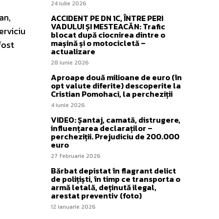
24 iulie 2026
an,
ACCIDENT PE DN 1C, ÎNTRE PERI
VADULUI ȘI MESTEACĂN: Trafic
erviciu
blocat după ciocnirea dintre o
mașină și o motocicletă –
fost
actualizare
28 iunie 2026
Aproape două milioane de euro (în
opt valute diferite) descoperite la
Cristian Pomohaci, la percheziții
4 iunie 2026
VIDEO: Șantaj, camată, distrugere,
influențarea declaraților –
percheziții. Prejudiciu de 200.000
euro
27 februarie 2026
Bărbat depistat în flagrant delict
de polițiști, în timp ce transporta o
armă letală, deținută ilegal,
arestat preventiv (foto)
12 ianuarie 2026