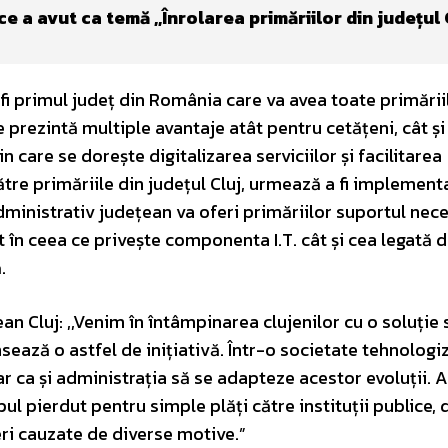
e a avut ca temă ,,Înrolarea primăriilor din județul 
 primul județ din România care va avea toate primării
 prezintă multiple avantaje atât pentru cetățeni, cât și
n care se dorește digitalizarea serviciilor și facilitarea
ătre primăriile din județul Cluj, urmează a fi implemen
 administrativ județean va oferi primăriilor suportul nece
t în ceea ce privește componenta I.T. cât și cea legată 
.
 Cluj: ,,Venim în întâmpinarea clujenilor cu o soluție
ansează o astfel de inițiativă. Într-o societate tehnologi
 ca și administrația să se adapteze acestor evoluții. A
ul pierdut pentru simple plăți către instituții publice, 
eri cauzate de diverse motive.”