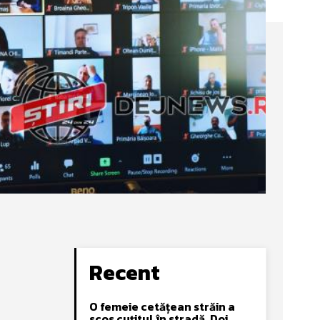
Recent
O femeie cetățean străin a
scos cuțitul în stradă. Doi