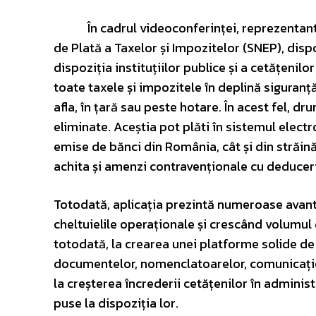
În cadrul videoconferinței, reprezentantul 
de Plată a Taxelor și Impozitelor (SNEP), disp
dispoziția instituțiilor publice și a cetățenil
toate taxele și impozitele în deplină siguranț
afla, în țară sau peste hotare. În acest fel, dru
eliminate. Aceștia pot plăti în sistemul electr
emise de bănci din România, cât și din străină
achita și amenzi contravenționale cu deducerile
Totodată, aplicația prezintă numeroase avanta
cheltuielile operaționale și crescând volumul
totodată, la crearea unei platforme solide de 
documentelor, nomenclatoarelor, comunicației 
la creșterea încrederii cetățenilor în administr
puse la dispoziția lor.