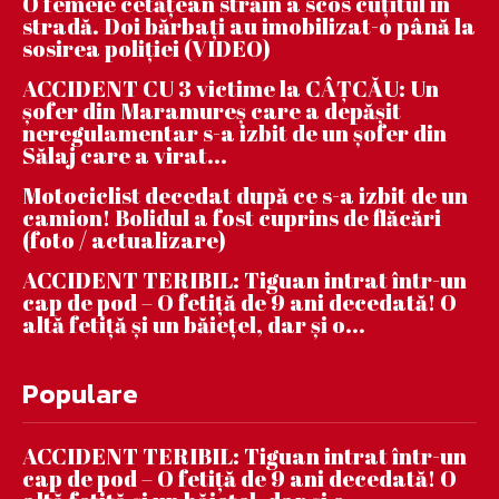
O femeie cetățean străin a scos cuțitul în
stradă. Doi bărbați au imobilizat-o până la
sosirea poliției (VIDEO)
ACCIDENT CU 3 victime la CÂȚCĂU: Un
șofer din Maramureș care a depășit
neregulamentar s-a izbit de un șofer din
Sălaj care a virat...
Motociclist decedat după ce s-a izbit de un
camion! Bolidul a fost cuprins de flăcări
(foto / actualizare)
ACCIDENT TERIBIL: Tiguan intrat într-un
cap de pod – O fetiță de 9 ani decedată! O
altă fetiță și un băiețel, dar și o...
Populare
ACCIDENT TERIBIL: Tiguan intrat într-un
cap de pod – O fetiță de 9 ani decedată! O