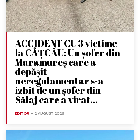
ACCIDENT CU 3 victime
la CÂȚCĂU: Un șofer din
Maramureș care a
depășit
neregulamentar s-a
izbit de un șofer din
Sălaj care a virat...
EDITOR
-
2 AUGUST 2026