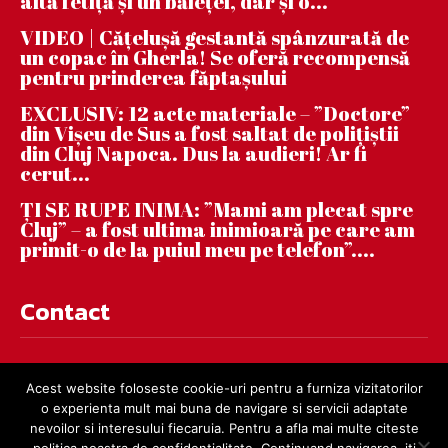
altă fetiță și un băiețel, dar și o...
VIDEO | Căţeluşă gestantă spânzurată de
un copac în Gherla! Se oferă recompensă
pentru prinderea făptaşului
EXCLUSIV: 12 acte materiale – ”Doctore”
din Vișeu de Sus a fost saltat de polițiștii
din Cluj Napoca. Dus la audieri! Ar fi
cerut...
ȚI SE RUPE INIMA: ”Mami am plecat spre
Cluj” – a fost ultima inimioară pe care am
primit-o de la puiul meu pe telefon”....
Contact
contact@dejnews.ro
Acest website foloseste cookie-uri pentru a furniza vizitatorilor
o experienta mult mai buna de navigare si servicii adaptate
nevoilor si interesului fiecaruia. Pentru a afla mai multe citeste