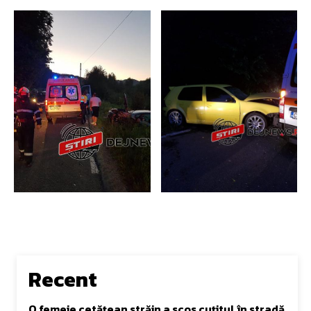
Recent
O femeie cetățean străin a scos cuțitul în stradă.