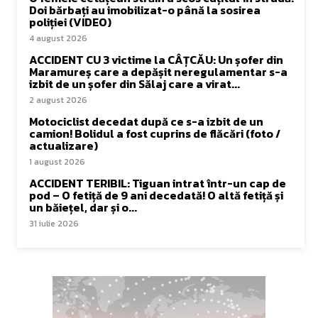
Doi bărbați au imobilizat-o până la sosirea
poliției (VIDEO)
4 august 2026
ACCIDENT CU 3 victime la CÂȚCĂU: Un șofer din
Maramureș care a depășit neregulamentar s-a
izbit de un șofer din Sălaj care a virat...
2 august 2026
Motociclist decedat după ce s-a izbit de un
camion! Bolidul a fost cuprins de flăcări (foto /
actualizare)
1 august 2026
ACCIDENT TERIBIL: Tiguan intrat într-un cap de
pod – O fetiță de 9 ani decedată! O altă fetiță și
un băiețel, dar și o...
31 iulie 2026