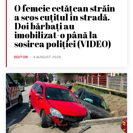
O femeie cetățean străin
a scos cuțitul în stradă.
Doi bărbați au
imobilizat-o până la
sosirea poliției (VIDEO)
EDITOR
-
4 AUGUST 2026