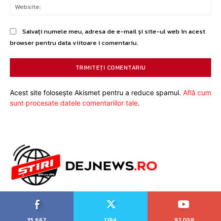
Web
Salvați numele meu, adresa de e-mail și site-ul web în acest
browser pentru data viitoare i comentariu.
Acest site folosește Akismet pentru a reduce spamul.
Află cum
sunt procesate datele comentariilor tale
.
35,667
1,184
97,058