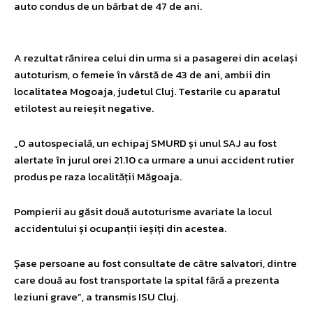
auto condus de un bărbat de 47 de ani.
A rezultat rănirea celui din urma si a pasagerei din același
autoturism, o femeie în vârstă de 43 de ani, ambii din
localitatea Mogoaja, judetul Cluj. Testarile cu aparatul
etilotest au reieșit negative.
„O autospecială, un echipaj SMURD și unul SAJ au fost
alertate în jurul orei 21.10 ca urmare a unui accident rutier
produs pe raza localității Măgoaja.
Pompierii au găsit două autoturisme avariate la locul
accidentului și ocupanții ieșiți din acestea.
Șase persoane au fost consultate de către salvatori, dintre
care două au fost transportate la spital fără a prezenta
leziuni grave”, a transmis ISU Cluj.