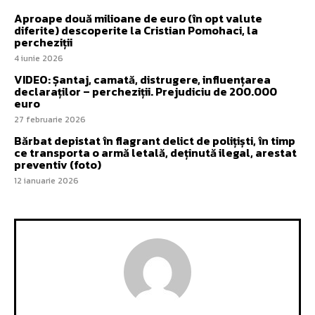
Aproape două milioane de euro (în opt valute
diferite) descoperite la Cristian Pomohaci, la
percheziții
4 iunie 2026
VIDEO: Șantaj, camată, distrugere, influențarea
declaraților – percheziții. Prejudiciu de 200.000
euro
27 februarie 2026
Bărbat depistat în flagrant delict de polițiști, în timp
ce transporta o armă letală, deținută ilegal, arestat
preventiv (foto)
12 ianuarie 2026