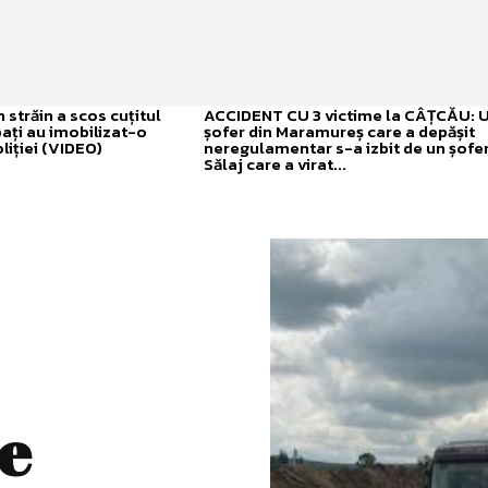
străin a scos cuțitul
ACCIDENT CU 3 victime la CÂȚCĂU: 
bați au imobilizat-o
șofer din Maramureș care a depășit
liției (VIDEO)
neregulamentar s-a izbit de un șofer
Sălaj care a virat...
e