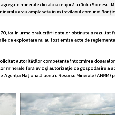
 agregate minerale din albia majoră a râului Someșul Mi
inerale erau amplasate în extravilanul comunei Bonțid
.
70, iar în urma prelucrării datelor obținute a rezultat f
ările de exploatare nu au fost emise acte de reglement
olicitat autorităților competente întocmirea dosarelo
or minerale fără aviz şi autorizaţie de gospodărire a a
tre Agenția Națională pentru Resurse Minerale (ANRM) 