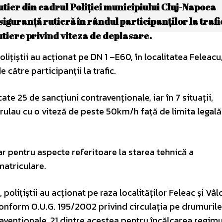
Rutier din cadrul Poliției municipiului Cluj-Napoca
guranță rutieră în rândul participanților la trafic
tiere privind viteza de deplasare.
olițiștii au acționat pe DN 1 –E60, în localitatea Feleacu
 către participanții la trafic.
cate 25 de sancțiuni contravenționale, iar în 7 situații,
 rulau cu o viteză de peste 50km/h față de limita legală
iar pentru aspecte referitoare la starea tehnică a
matriculare.
, polițiștii au acționat pe raza localităților Feleac și Vâl
 conform O.U.G. 195/2002 privind circulația pe drumurile
ravenționale, 21 dintre acestea pentru încălcarea regimu