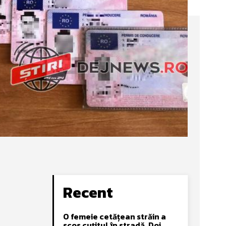
Recent
O femeie cetățean străin a
scos cuțitul în stradă. Doi