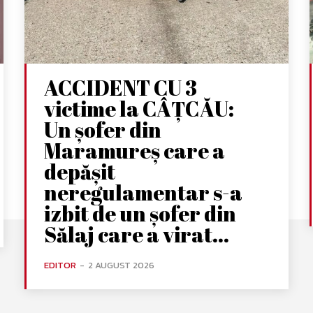
ACCIDENT CU 3
victime la CÂȚCĂU:
Un șofer din
Maramureș care a
depășit
neregulamentar s-a
izbit de un șofer din
Sălaj care a virat...
EDITOR
-
2 AUGUST 2026