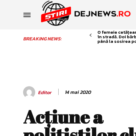
O femeie cetățean 
în stradă. Doi băr
BREAKING NEWS:
până la sosirea po
14 mai 2020
Editor
Acţiune a
poliţiştilor c