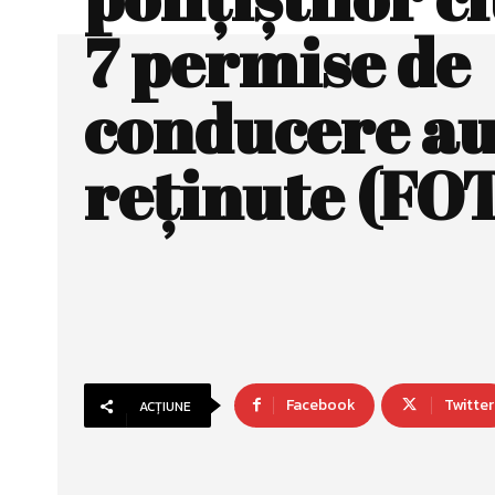
7 permise de
conducere au
reţinute (FO
Facebook
Twitter
ACȚIUNE