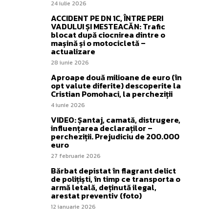
24 iulie 2026
ACCIDENT PE DN 1C, ÎNTRE PERI
VADULUI ȘI MESTEACĂN: Trafic
blocat după ciocnirea dintre o
mașină și o motocicletă –
actualizare
28 iunie 2026
Aproape două milioane de euro (în
opt valute diferite) descoperite la
Cristian Pomohaci, la percheziții
4 iunie 2026
VIDEO: Șantaj, camată, distrugere,
influențarea declaraților –
percheziții. Prejudiciu de 200.000
euro
27 februarie 2026
Bărbat depistat în flagrant delict
de polițiști, în timp ce transporta o
armă letală, deținută ilegal,
arestat preventiv (foto)
12 ianuarie 2026