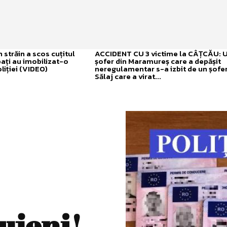
străin a scos cuțitul
ACCIDENT CU 3 victime la CÂȚCĂU: 
bați au imobilizat-o
șofer din Maramureș care a depășit
liției (VIDEO)
neregulamentar s-a izbit de un șofer
Sălaj care a virat...
lujeni!