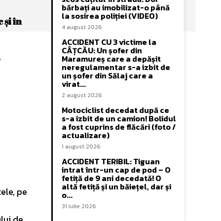
bărbați au imobilizat-o până
la sosirea poliției (VIDEO)
 și în
4 august 2026
ACCIDENT CU 3 victime la
CÂȚCĂU: Un șofer din
,
Maramureș care a depășit
neregulamentar s-a izbit de
un șofer din Sălaj care a
virat...
2 august 2026
Motociclist decedat după ce
s-a izbit de un camion! Bolidul
a fost cuprins de flăcări (foto /
actualizare)
1 august 2026
ACCIDENT TERIBIL: Tiguan
intrat într-un cap de pod – O
fetiță de 9 ani decedată! O
altă fetiță și un băiețel, dar și
cele, pe
o...
31 iulie 2026
lui de