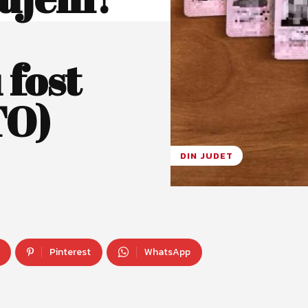
 fost
TO)
DIN JUDET
Pinterest
WhatsApp