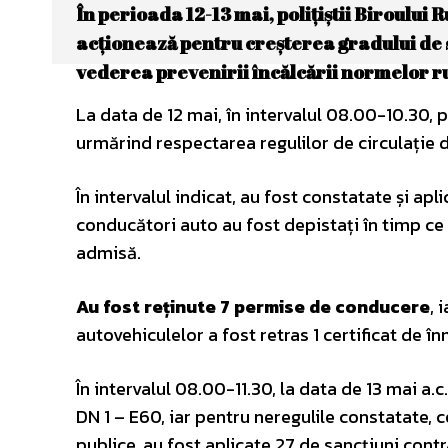
În perioada 12-13 mai, polițiștii Biroului 
acționează pentru creșterea gradului de si
vederea prevenirii încălcării normelor ru
La data de 12 mai, în intervalul 08.00-10.30, p
urmărind respectarea regulilor de circulație de
În intervalul indicat, au fost constatate și apli
conducători auto au fost depistați în timp ce
admisă.
Au fost reținute 7 permise de conducere
, 
autovehiculelor a fost retras 1 certificat de în
În intervalul 08.00-11.30, la data de 13 mai a.c.
DN 1 – E60, iar pentru neregulile constatate,
publice, au fost aplicate 27 de sancțiuni cont