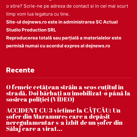
o stire? Scrie-ne pe adresa de contact si in cel mai scurt
timp vom lua legatura cu tine.
Site-ul dejnews.ro este in administrarea SC Actual
Studio Production SRL
Reproducerea totală sau parțială a materialelor este
permisă numai cu acordul expres al dejnews.ro
Recente
O femeie cetățean străin a scos cuțitul în
stradă. Doi bărbați au imobilizat-o până la
sosirea poliției (VIDEO)
ACCIDENT CU 3 victime la CÂȚCĂU: Un
șofer din Maramureș care a depășit
neregulamentar s-a izbit de un șofer din
Sălaj care a virat...