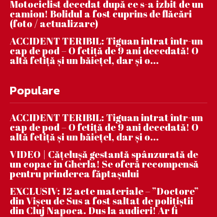
Motociclist decedat după ce s-a izbit de un
camion! Bolidul a fost cuprins de flăcări
(foto / actualizare)
ACCIDENT TERIBIL: Tiguan intrat într-un
cap de pod – O fetiță de 9 ani decedată! O
altă fetiță și un băiețel, dar și o...
Populare
ACCIDENT TERIBIL: Tiguan intrat într-un
cap de pod – O fetiță de 9 ani decedată! O
altă fetiță și un băiețel, dar și o...
VIDEO | Căţeluşă gestantă spânzurată de
un copac în Gherla! Se oferă recompensă
pentru prinderea făptaşului
EXCLUSIV: 12 acte materiale – ”Doctore”
din Vișeu de Sus a fost saltat de polițiștii
din Cluj Napoca. Dus la audieri! Ar fi