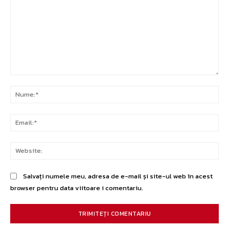
Comentariu:
Nu
Ema
Web
Salvați numele meu, adresa de e-mail și site-ul web în acest
browser pentru data viitoare i comentariu.