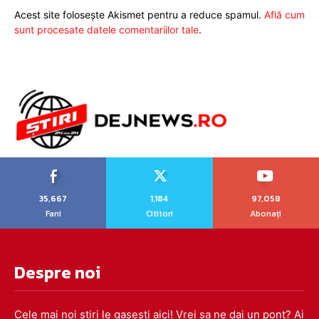
Acest site folosește Akismet pentru a reduce spamul.
Află cum
sunt procesate datele comentariilor tale
.
35,667
1,184
97,058
Fani
Cititori
Abonați
Despre noi
Cele mai noi stiri le gasesti aici! Vrei sa ne dai un pont? Ai