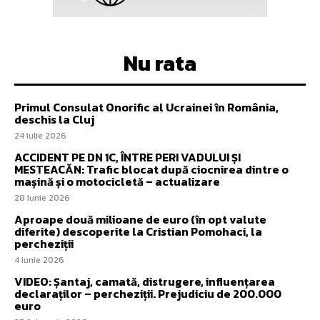
Nu rata
Primul Consulat Onorific al Ucrainei în România,
deschis la Cluj
24 iulie 2026
ACCIDENT PE DN 1C, ÎNTRE PERI VADULUI ȘI
MESTEACĂN: Trafic blocat după ciocnirea dintre o
mașină și o motocicletă – actualizare
28 iunie 2026
Aproape două milioane de euro (în opt valute
diferite) descoperite la Cristian Pomohaci, la
percheziții
4 iunie 2026
VIDEO: Șantaj, camată, distrugere, influențarea
declaraților – percheziții. Prejudiciu de 200.000
euro