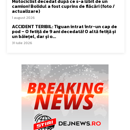
Motociclist decedat după ce s-a izbit de un
camion! Bolidul a fost cuprins de flăcări (foto /
actualizare)
1 august 2026
ACCIDENT TERIBIL: Tiguan intrat într-un cap de
pod – O fetiță de 9 ani decedată! O altă fetiță și
un băiețel, dar și o...
31 iulie 2026