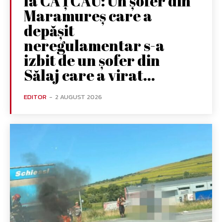
la CÂȚCĂU: Un șofer din
Maramureș care a
depășit
neregulamentar s-a
izbit de un șofer din
Sălaj care a virat...
EDITOR
-
2 AUGUST 2026