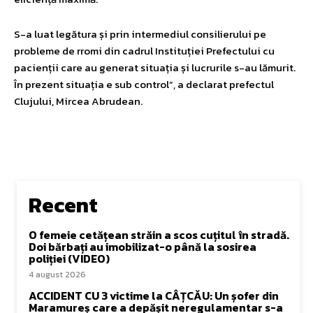
S-a luat legătura și prin intermediul consilierului pe
probleme de rromi din cadrul Instituției Prefectului cu
pacienții care au generat situația și lucrurile s-au lămurit.
În prezent situația e sub control”, a declarat prefectul
Clujului, Mircea Abrudean.
Recent
O femeie cetățean străin a scos cuțitul în stradă.
Doi bărbați au imobilizat-o până la sosirea
poliției (VIDEO)
4 august 2026
ACCIDENT CU 3 victime la CÂȚCĂU: Un șofer din
Maramureș care a depășit neregulamentar s-a