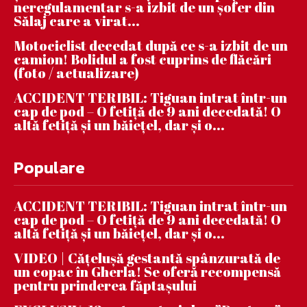
neregulamentar s-a izbit de un șofer din
Sălaj care a virat...
Motociclist decedat după ce s-a izbit de un
camion! Bolidul a fost cuprins de flăcări
(foto / actualizare)
ACCIDENT TERIBIL: Tiguan intrat într-un
cap de pod – O fetiță de 9 ani decedată! O
altă fetiță și un băiețel, dar și o...
Populare
ACCIDENT TERIBIL: Tiguan intrat într-un
cap de pod – O fetiță de 9 ani decedată! O
altă fetiță și un băiețel, dar și o...
VIDEO | Căţeluşă gestantă spânzurată de
un copac în Gherla! Se oferă recompensă
pentru prinderea făptaşului