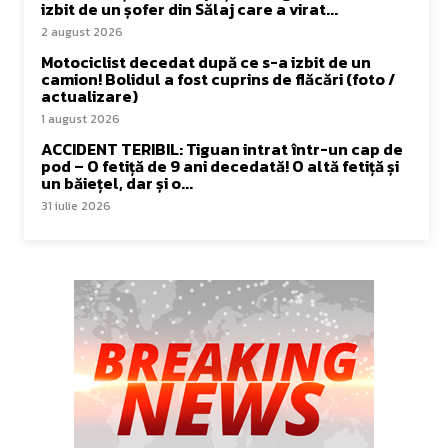
izbit de un șofer din Sălaj care a virat...
2 august 2026
Motociclist decedat după ce s-a izbit de un
camion! Bolidul a fost cuprins de flăcări (foto /
actualizare)
1 august 2026
ACCIDENT TERIBIL: Tiguan intrat într-un cap de
pod – O fetiță de 9 ani decedată! O altă fetiță și
un băiețel, dar și o...
31 iulie 2026