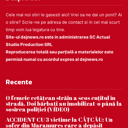
Cele mai noi stiri le gasesti aici! Vrei sa ne dai un pont? Ai
o stire? Scrie-ne pe adresa de contact si in cel mai scurt
timp vom lua legatura cu tine.
Site-ul dejnews.ro este in administrarea SC Actual
Studio Production SRL
Reproducerea totală sau parțială a materialelor este
permisă numai cu acordul expres al dejnews.ro
Recente
O femeie cetățean străin a scos cuțitul în
stradă. Doi bărbați au imobilizat-o până la
sosirea poliției (VIDEO)
ACCIDENT CU 3 victime la CÂȚCĂU: Un
șofer din Maramureș care a depășit