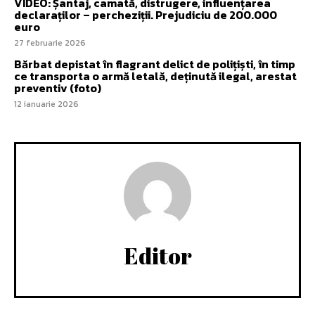
VIDEO: Șantaj, camată, distrugere, influențarea
declaraților – percheziții. Prejudiciu de 200.000
euro
27 februarie 2026
Bărbat depistat în flagrant delict de polițiști, în timp
ce transporta o armă letală, deținută ilegal, arestat
preventiv (foto)
12 ianuarie 2026
Editor