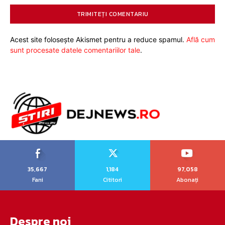
Acest site folosește Akismet pentru a reduce spamul.
Află cum
sunt procesate datele comentariilor tale
.
35,667
1,184
97,058
Fani
Cititori
Abonați
Despre noi