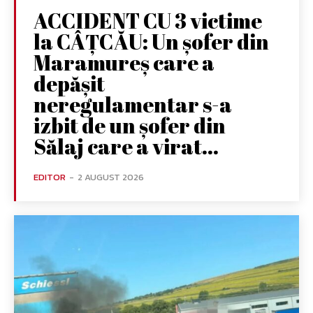
ACCIDENT CU 3 victime
la CÂȚCĂU: Un șofer din
Maramureș care a
depășit
neregulamentar s-a
izbit de un șofer din
Sălaj care a virat...
EDITOR
-
2 AUGUST 2026