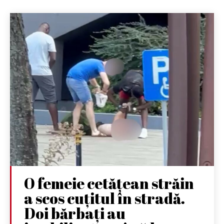
O femeie cetățean străin
a scos cuțitul în stradă.
Doi bărbați au