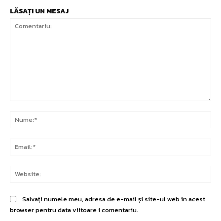
LĂSAȚI UN MESAJ
Comentariu:
Nu
Ema
Web
Salvați numele meu, adresa de e-mail și site-ul web în acest
browser pentru data viitoare i comentariu.