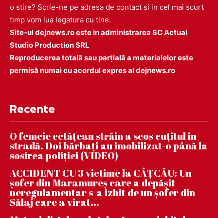
o stire? Scrie-ne pe adresa de contact si in cel mai scurt
timp vom lua legatura cu tine.
Site-ul dejnews.ro este in administrarea SC Actual
Studio Production SRL
Reproducerea totală sau parțială a materialelor este
permisă numai cu acordul expres al dejnews.ro
Recente
O femeie cetățean străin a scos cuțitul în
stradă. Doi bărbați au imobilizat-o până la
sosirea poliției (VIDEO)
ACCIDENT CU 3 victime la CÂȚCĂU: Un
șofer din Maramureș care a depășit
neregulamentar s-a izbit de un șofer din
Sălaj care a virat...