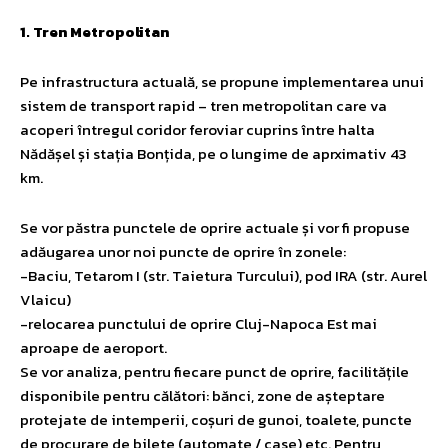
1. Tren Metropolitan
Pe infrastructura actuală, se propune implementarea unui
sistem de transport rapid – tren metropolitan care va
acoperi întregul coridor feroviar cuprins între halta
Nădășel și stația Bonțida, pe o lungime de aprximativ 43
km.
Se vor păstra punctele de oprire actuale și vor fi propuse
adăugarea unor noi puncte de oprire în zonele:
-Baciu, Tetarom I (str. Taietura Turcului), pod IRA (str. Aurel
Vlaicu)
-relocarea punctului de oprire Cluj-Napoca Est mai
aproape de aeroport.
Se vor analiza, pentru fiecare punct de oprire, facilitățile
disponibile pentru călători: bănci, zone de așteptare
protejate de intemperii, coșuri de gunoi, toalete, puncte
de procurare de bilete (automate / case) etc. Pentru