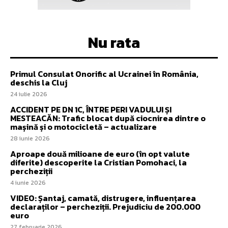
Nu rata
Primul Consulat Onorific al Ucrainei în România,
deschis la Cluj
24 iulie 2026
ACCIDENT PE DN 1C, ÎNTRE PERI VADULUI ȘI
MESTEACĂN: Trafic blocat după ciocnirea dintre o
mașină și o motocicletă – actualizare
28 iunie 2026
Aproape două milioane de euro (în opt valute
diferite) descoperite la Cristian Pomohaci, la
percheziții
4 iunie 2026
VIDEO: Șantaj, camată, distrugere, influențarea
declaraților – percheziții. Prejudiciu de 200.000
euro
27 februarie 2026