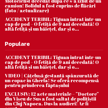
Motociclist decedat după ce s-a izbit de un
camion! Bolidul a fost cuprins de flăcări
(foto / actualizare)
ACCIDENT TERIBIL: Tiguan intrat într-un
cap de pod – O fetiță de 9 ani decedată! O
altă fetiță și un băiețel, dar și o...
Populare
ACCIDENT TERIBIL: Tiguan intrat într-un
cap de pod – O fetiță de 9 ani decedată! O
altă fetiță și un băiețel, dar și o...
VIDEO | Căţeluşă gestantă spânzurată de
un copac în Gherla! Se oferă recompensă
pentru prinderea făptaşului
EXCLUSIV: 12 acte materiale – ”Doctore”
din Vișeu de Sus a fost saltat de polițiștii
din Cluj Napoca. Dus la audieri! Ar fi