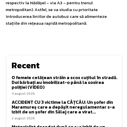
respectiv la Nădășel – via A3 – pentru trenul
metropolitan). Astfel, se va studia cu prioritate
introducerea liniilor de autobuz care să alimenteze
stațiile din rețeaua rapidă metropolitană.
Recent
O femeie cetățean străin a scos cuțitul în stradă.
Doi bărbați au imobilizat-o până la sosirea
poliției (VIDEO)
4 august 2026
ACCIDENT CU 3 victime la CÂȚCĂU: Un șofer din
Maramureș care a depășit neregulamentar s-a
izbit de un șofer din Sălaj care a virat...
2 august 2026
Motociclist decedat după ce s-a izbit de un