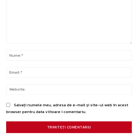
Comentariu:
Nu
Ema
Web
Salvați numele meu, adresa de e-mail și site-ul web în acest
browser pentru data viitoare i comentariu.