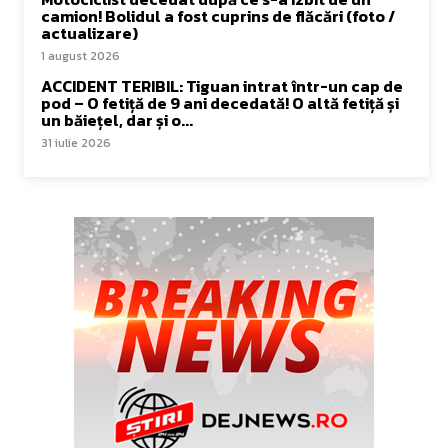
camion! Bolidul a fost cuprins de flăcări (foto /
actualizare)
1 august 2026
ACCIDENT TERIBIL: Tiguan intrat într-un cap de
pod – O fetiță de 9 ani decedată! O altă fetiță și
un băiețel, dar și o...
31 iulie 2026