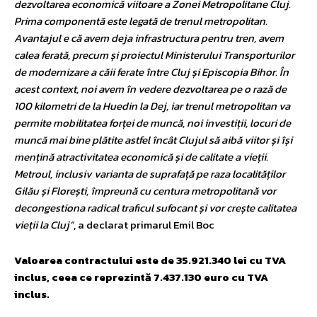
dezvoltarea economică viitoare a Zonei Metropolitane Cluj.
Prima componentă este legată de trenul metropolitan.
Avantajul e că avem deja infrastructura pentru tren, avem
calea ferată, precum și proiectul Ministerului Transporturilor
de modernizare a căii ferate între Cluj și Episcopia Bihor. În
acest context, noi avem în vedere dezvoltarea pe o rază de
100 kilometri de la Huedin la Dej, iar trenul metropolitan va
permite mobilitatea forței de muncă, noi investiții, locuri de
muncă mai bine plătite astfel încât Clujul să aibă viitor și își
mențină atractivitatea economică și de calitate a vieții.
Metroul, inclusiv varianta de suprafață pe raza localităților
Gilău și Florești, împreună cu centura metropolitană vor
decongestiona radical traficul sufocant și vor crește calitatea
vieții la Cluj”
, a declarat primarul Emil Boc
Valoarea contractului este de 35.921.340 lei cu TVA
inclus, ceea ce reprezintă 7.437.130 euro cu TVA
inclus.