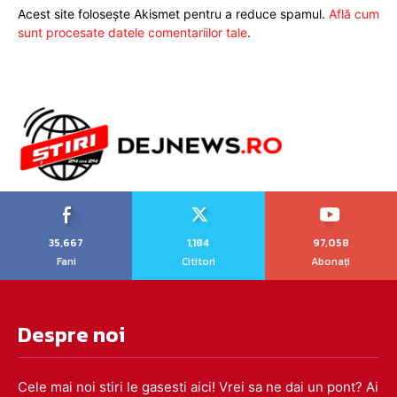
Acest site folosește Akismet pentru a reduce spamul.
Află cum
sunt procesate datele comentariilor tale
.
35,667
1,184
97,058
Fani
Cititori
Abonați
Despre noi
Cele mai noi stiri le gasesti aici! Vrei sa ne dai un pont? Ai