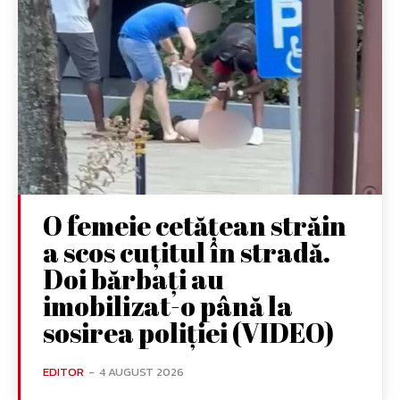
O femeie cetățean străin
a scos cuțitul în stradă.
Doi bărbați au
imobilizat-o până la
sosirea poliției (VIDEO)
EDITOR
-
4 AUGUST 2026