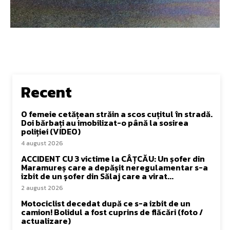
Recent
O femeie cetățean străin a scos cuțitul în stradă.
Doi bărbați au imobilizat-o până la sosirea
poliției (VIDEO)
4 august 2026
ACCIDENT CU 3 victime la CÂȚCĂU: Un șofer din
Maramureș care a depășit neregulamentar s-a
izbit de un șofer din Sălaj care a virat...
2 august 2026
Motociclist decedat după ce s-a izbit de un
camion! Bolidul a fost cuprins de flăcări (foto /
actualizare)