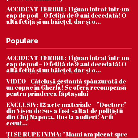
ACCIDENT TERIBIL: Tiguan intrat într-un
cap de pod – O fetiță de 9 ani decedată! O
altă fetiță și un băiețel, dar și o...
Populare
ACCIDENT TERIBIL: Tiguan intrat într-un
cap de pod – O fetiță de 9 ani decedată! O
altă fetiță și un băiețel, dar și o...
VIDEO | Căţeluşă gestantă spânzurată de
un copac în Gherla! Se oferă recompensă
pentru prinderea făptaşului
EXCLUSIV: 12 acte materiale – ”Doctore”
din Vișeu de Sus a fost saltat de polițiștii
din Cluj Napoca. Dus la audieri! Ar fi
cerut...
ȚI SE RUPE INIMA: ”Mami am plecat spre