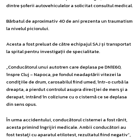
dintre șoferii autovehiculelor a solicitat consultul medical.
Bărbatul de aproximativ 40 de ani prezenta un traumatism
la nivelul piciorului.
Acesta a fost preluat de către echipajul SAJ și transportat
la spital pentru investigații de specialitate.
„Conducătorul unui autotren care deplasa pe DN1E60,
înspre Cluj – Napoca, pe fondul neadaptării vitezei la
condiţiile de drum, carosabilul fiind umed, într-o curbă la
dreapta, a pierdut controlul asupra direcţiei de mers şi a
derapat, intrând în coliziune cu o cisternă ce se deplasa
din sens opus.
În urma accidentului, conducătorul cisternei a fost rănit,
acesta primind îngrijiri medicale. Ambii conducători au
fost testaţi cu aparatul etilotest, rezultatul fiind negativ”,