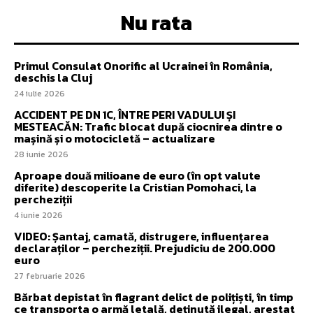
Nu rata
Primul Consulat Onorific al Ucrainei în România,
deschis la Cluj
24 iulie 2026
ACCIDENT PE DN 1C, ÎNTRE PERI VADULUI ȘI
MESTEACĂN: Trafic blocat după ciocnirea dintre o
mașină și o motocicletă – actualizare
28 iunie 2026
Aproape două milioane de euro (în opt valute
diferite) descoperite la Cristian Pomohaci, la
percheziții
4 iunie 2026
VIDEO: Șantaj, camată, distrugere, influențarea
declaraților – percheziții. Prejudiciu de 200.000
euro
27 februarie 2026
Bărbat depistat în flagrant delict de polițiști, în timp
ce transporta o armă letală, deținută ilegal, arestat