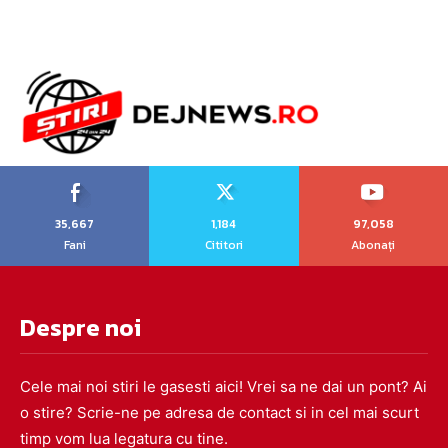
35,667
1,184
97,058
Fani
Cititori
Abonați
Despre noi
Cele mai noi stiri le gasesti aici! Vrei sa ne dai un pont? Ai
o stire? Scrie-ne pe adresa de contact si in cel mai scurt
timp vom lua legatura cu tine.