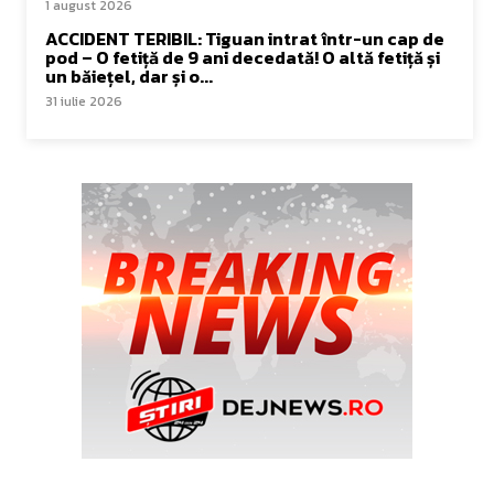
1 august 2026
ACCIDENT TERIBIL: Tiguan intrat într-un cap de
pod – O fetiță de 9 ani decedată! O altă fetiță și
un băiețel, dar și o...
31 iulie 2026