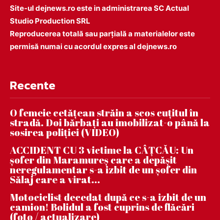
Site-ul dejnews.ro este in administrarea SC Actual
Studio Production SRL
Reproducerea totală sau parțială a materialelor este
permisă numai cu acordul expres al dejnews.ro
Recente
O femeie cetățean străin a scos cuțitul în
stradă. Doi bărbați au imobilizat-o până la
sosirea poliției (VIDEO)
ACCIDENT CU 3 victime la CÂȚCĂU: Un
șofer din Maramureș care a depășit
neregulamentar s-a izbit de un șofer din
Sălaj care a virat...
Motociclist decedat după ce s-a izbit de un
camion! Bolidul a fost cuprins de flăcări
(foto / actualizare)